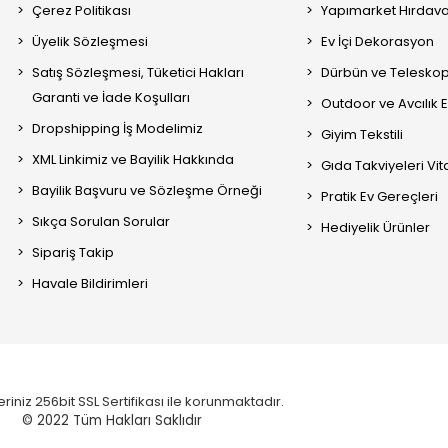
Çerez Politikası
Yapımarket Hırdava
Üyelik Sözleşmesi
Ev İçi Dekorasyon
Satış Sözleşmesi, Tüketici Hakları
Dürbün ve Telesko
Garanti ve İade Koşulları
Outdoor ve Avcılık 
Dropshipping İş Modelimiz
Giyim Tekstili
XML Linkimiz ve Bayilik Hakkında
Gıda Takviyeleri Vi
Bayilik Başvuru ve Sözleşme Örneği
Pratik Ev Gereçleri
Sıkça Sorulan Sorular
Hediyelik Ürünler
Sipariş Takip
Havale Bildirimleri
eriniz 256bit SSL Sertifikası ile korunmaktadır.
© 2022
Tüm Hakları Saklıdır