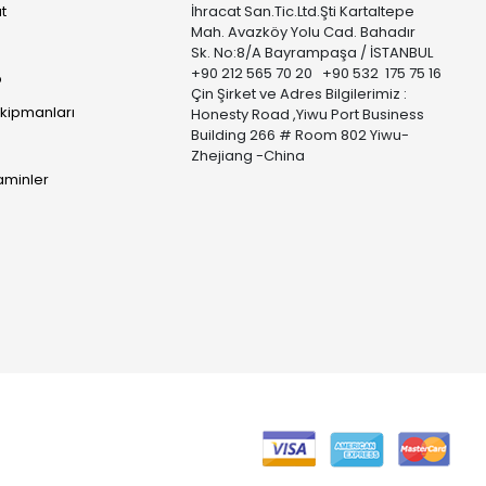
t
İhracat San.Tic.Ltd.Şti Kartaltepe
Mah. Avazköy Yolu Cad. Bahadır
Sk. No:8/A Bayrampaşa / İSTANBUL
+90 212 565 70 20 +90 532 175 75 16
p
Çin Şirket ve Adres Bilgilerimiz :
Ekipmanları
Honesty Road ,Yiwu Port Business
Building 266 # Room 802 Yiwu-
Zhejiang -China
taminler