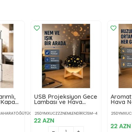
rımlı,
USB Projeksiyon Gece
Aromate
Kapaklı
Lambası ve Hava
Hava Ne
cü
Nemlendirici –
Projeksi
Aromaterapi Destekli,
Sessiz 
AHARATÖĞÜTÜCÜ-1-
25DYMXUCZZZNEMLENDİRİCİSM-4
25DYMXUCZ
Taşınabilir Mini
22 AZN
22 AZN