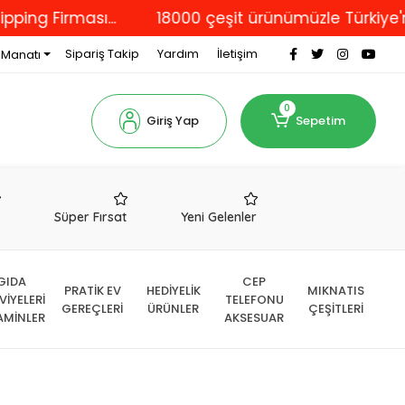
irması...
18000 çeşit ürünümüzle Türkiye'nin dör
Sipariş Takip
Yardım
İletişim
 Manatı
0
Giriş Yap
Sepetim
r
Süper Fırsat
Yeni Gelenler
GIDA
CEP
PRATİK EV
HEDİYELİK
MIKNATIS
VİYELERİ
TELEFONU
GEREÇLERİ
ÜRÜNLER
ÇEŞİTLERİ
AMİNLER
AKSESUAR