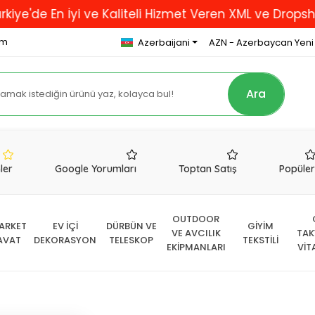
En İyi ve Kaliteli Hizmet Veren XML ve Dropshipping F
om
Azerbaijani
AZN - Azerbaycan Yeni
Ara
nler
Google Yorumları
Toptan Satış
Popüle
OUTDOOR
ARKET
EV İÇİ
DÜRBÜN VE
GİYİM
VE AVCILIK
TAK
AVAT
DEKORASYON
TELESKOP
TEKSTİLİ
EKİPMANLARI
VİT