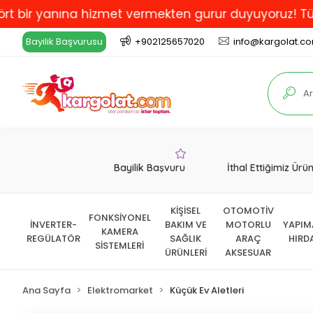
 yanına hizmet vermekten gurur duyuyoruz! Türkiye'de 
Bayilik Başvurusu
+902125657020
info@kargolat.c
Bayilik Başvuru
İthal Ettiğimiz Ürü
KİŞİSEL
OTOMOTİV
FONKSİYONEL
İNVERTER-
BAKIM VE
MOTORLU
YAPIM
KAMERA
REGÜLATÖR
SAĞLIK
ARAÇ
HIRD
SİSTEMLERİ
ÜRÜNLERİ
AKSESUAR
Ana Sayfa
Elektromarket
Küçük Ev Aletleri