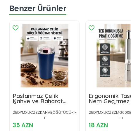
Benzer Ürünler
Paslanmaz Çelik
Ergonomik Tasa
Kahve ve Baharat
Nem Geçirmez 
Öğütücü – Otomatik
Baharat Öğütü
Mekanizma
25DYMXUCZZZKAHVEÖĞÜTÜCÜ-1-
25DYMXUCZZZMG600B
1
1-1
35 AZN
18 AZN