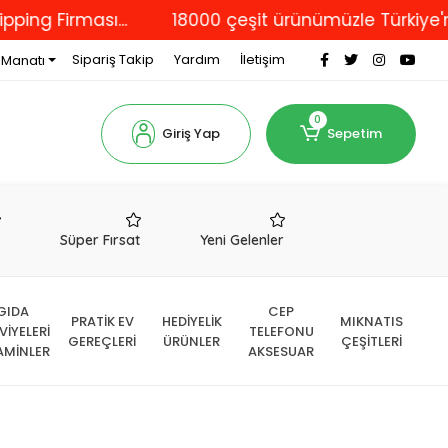
irması...
18000 çeşit ürünümüzle Türkiye'nin dör
Sipariş Takip
Yardım
İletişim
 Manatı
0
Giriş Yap
Sepetim
r
Süper Fırsat
Yeni Gelenler
GIDA
CEP
PRATİK EV
HEDİYELİK
MIKNATIS
VİYELERİ
TELEFONU
GEREÇLERİ
ÜRÜNLER
ÇEŞİTLERİ
AMİNLER
AKSESUAR