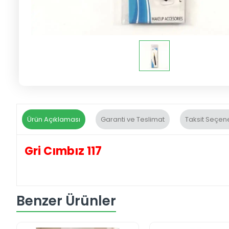
Ürün Açıklaması
Garanti ve Teslimat
Taksit Seçene
Gri Cımbız 117
Benzer Ürünler