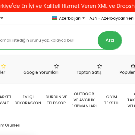
En İyi ve Kaliteli Hizmet Veren XML ve Dropshipping F
om
Azerbaijani
AZN - Azerbaycan Yeni
Ara
nler
Google Yorumları
Toptan Satış
Popüle
OUTDOOR
ARKET
EV İÇİ
DÜRBÜN VE
GİYİM
VE AVCILIK
TAK
AVAT
DEKORASYON
TELESKOP
TEKSTİLİ
EKİPMANLARI
VİT
ım Ürünleri