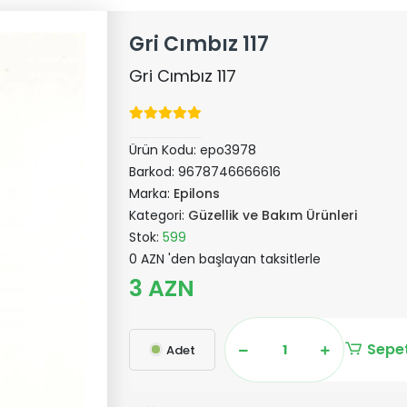
Gri Cımbız 117
Gri Cımbız 117
Ürün Kodu:
epo3978
Barkod:
9678746666616
Marka:
Epilons
Kategori:
Güzellik ve Bakım Ürünleri
Stok:
599
0 AZN 'den başlayan taksitlerle
3 AZN
Sepet
Adet