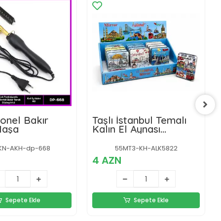
onel Bakır
Taşlı İstanbul Temalı
Maşa
Kalın El Aynası
Alk5822
KN-AKH-dp-668
55MT3-KH-ALK5822
4 AZN
Sepete Ekle
Sepete Ekle