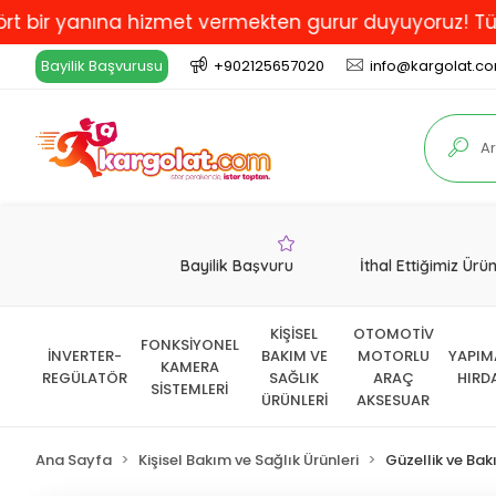
 yanına hizmet vermekten gurur duyuyoruz! Türkiye'de 
Bayilik Başvurusu
+902125657020
info@kargolat.c
Bayilik Başvuru
İthal Ettiğimiz Ürü
KİŞİSEL
OTOMOTİV
FONKSİYONEL
İNVERTER-
BAKIM VE
MOTORLU
YAPIM
KAMERA
REGÜLATÖR
SAĞLIK
ARAÇ
HIRD
SİSTEMLERİ
ÜRÜNLERİ
AKSESUAR
Ana Sayfa
Kişisel Bakım ve Sağlık Ürünleri
Güzellik ve Bak