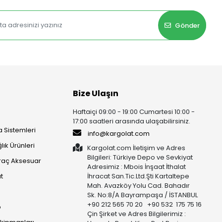
Gönder
Bize Ulaşın
Haftaiçi 09:00 - 19:00 Cumartesi 10:00 -
17:00 saatleri arasında ulaşabilirsiniz.
 Sistemleri
info@kargolat.com
lık Ürünleri
Kargolat.com İletişim ve Adres
Bilgileri: Türkiye Depo ve Sevkiyat
raç Aksesuar
Adresimiz : Mbois İnşaat İthalat
t
İhracat San.Tic.Ltd.Şti Kartaltepe
Mah. Avazköy Yolu Cad. Bahadır
Sk. No:8/A Bayrampaşa / İSTANBUL
+90 212 565 70 20 +90 532 175 75 16
p
Çin Şirket ve Adres Bilgilerimiz :