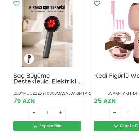
Saç Büyüme
Kedi Figürlü 
Destekleyici Elektrikli
Masaj Tarak Yağ
Aplikatörlü Yeni Nesil
25DYMUCZZZXYT0860MASAJBAKIMTARAĞIGRİ-6
55AKN-AKH-DP
79 AZN
25 AZN
Sepete Ekle
Sepete Ek