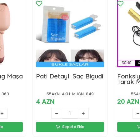
Wag Maşa
Pati Detaylı Saç Bigudi
Fonksiy
Tarak 
-363
55AKN-AKH-MJGN-849
55A
4 AZN
20 AZN
le
Sepete Ekle