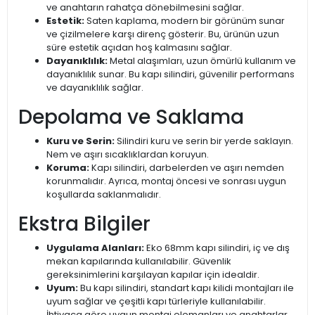
ve anahtarın rahatça dönebilmesini sağlar.
Estetik:
Saten kaplama, modern bir görünüm sunar
ve çizilmelere karşı direnç gösterir. Bu, ürünün uzun
süre estetik açıdan hoş kalmasını sağlar.
Dayanıklılık:
Metal alaşımları, uzun ömürlü kullanım ve
dayanıklılık sunar. Bu kapı silindiri, güvenilir performans
ve dayanıklılık sağlar.
Depolama ve Saklama
Kuru ve Serin:
Silindiri kuru ve serin bir yerde saklayın.
Nem ve aşırı sıcaklıklardan koruyun.
Koruma:
Kapı silindiri, darbelerden ve aşırı nemden
korunmalıdır. Ayrıca, montaj öncesi ve sonrası uygun
koşullarda saklanmalıdır.
Ekstra Bilgiler
Uygulama Alanları:
Eko 68mm kapı silindiri, iç ve dış
mekan kapılarında kullanılabilir. Güvenlik
gereksinimlerini karşılayan kapılar için idealdir.
Uyum:
Bu kapı silindiri, standart kapı kilidi montajları ile
uyum sağlar ve çeşitli kapı türleriyle kullanılabilir.
İhtiyaca göre uygun montaj elemanları ve anahtarlar