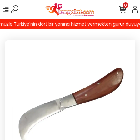
0
le Türkiye'nin dört bir yanına hizmet vermekten gurur duyuyoruz!