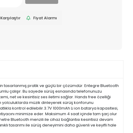
Karşılaştır
Fiyat Alarmı
çin tasarlanmış pratik ve güçlü bir çözümdür. Entegre Bluetooth
 uyumlu çalışır. Bu sayede sürüş esnasında telefonunuzu
, net ve kesintisiz ses iletimi sağlar. Hands free özelliği
uzun yolculuklarda müzik dinleyerek sürüş konforunu
tlıkla kontrol edilebilir.3.7V 1000mAh Li ion batarya kapasitesi,
ihtiyacını minimize eder. Maksimum 4 saat içinde tam şarj olur
5 metre Bluetooth menzili ile cihaz bağlantısı kesintisiz devam
ıklı tasarımı ile sürüş deneyimini daha güvenli ve keyifli hale