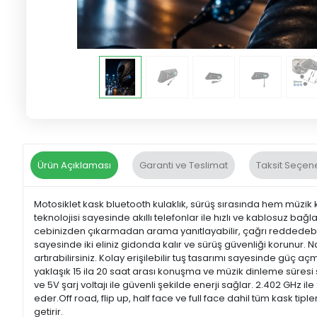
Ürün Açıklaması
Garanti ve Teslimat
Taksit Seçene
Motosiklet kask bluetooth kulaklık, sürüş sırasında hem müzik 
teknolojisi sayesinde akıllı telefonlar ile hızlı ve kablosuz b
cebinizden çıkarmadan arama yanıtlayabilir, çağrı reddedebilir 
sayesinde iki eliniz gidonda kalır ve sürüş güvenliği korunur. 
artırabilirsiniz. Kolay erişilebilir tuş tasarımı sayesinde güç 
yaklaşık 15 ila 20 saat arası konuşma ve müzik dinleme süresi 
ve 5V şarj voltajı ile güvenli şekilde enerji sağlar. 2.402 GHz i
eder.Off road, flip up, half face ve full face dahil tüm kask ti
getirir.