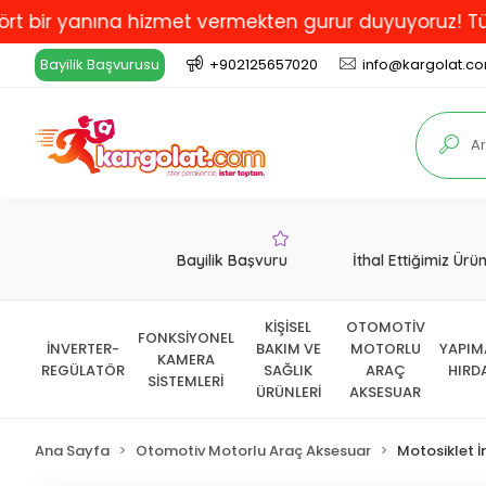
yanına hizmet vermekten gurur duyuyoruz! Türkiye'de E
Bayilik Başvurusu
+902125657020
info@kargolat.c
Bayilik Başvuru
İthal Ettiğimiz Ürü
KİŞİSEL
OTOMOTİV
FONKSİYONEL
İNVERTER-
BAKIM VE
MOTORLU
YAPIM
KAMERA
REGÜLATÖR
SAĞLIK
ARAÇ
HIRD
SİSTEMLERİ
ÜRÜNLERİ
AKSESUAR
Ana Sayfa
Otomotiv Motorlu Araç Aksesuar
Motosiklet 