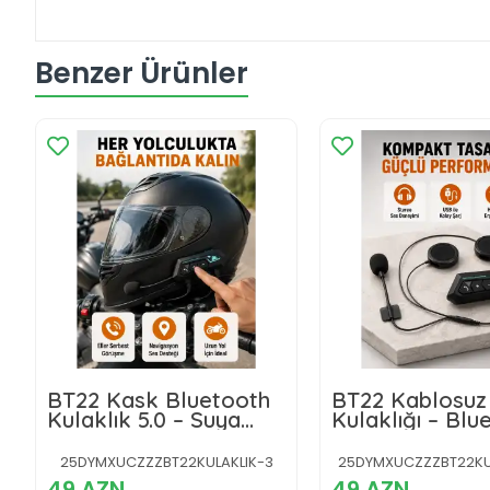
Benzer Ürünler
BT22 Kask Bluetooth
BT22 Kablosuz
Kulaklık 5.0 – Suya
Kulaklığı – Blu
Dayanıklı, Gürültü
5.0, Intercom, 
Önleyici, Uzun Pil
Geçirmez ve U
25DYMXUCZZZBT22KULAKLIK-3
25DYMXUCZZZBT22KUL
Ömürlü Yeni Nesil
Ömürlü Batarya
49 AZN
49 AZN