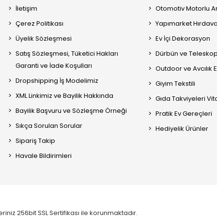
İletişim
Otomotiv Motorlu A
Çerez Politikası
Yapımarket Hırdava
Üyelik Sözleşmesi
Ev İçi Dekorasyon
Satış Sözleşmesi, Tüketici Hakları
Dürbün ve Telesko
Garanti ve İade Koşulları
Outdoor ve Avcılık 
Dropshipping İş Modelimiz
Giyim Tekstili
XML Linkimiz ve Bayilik Hakkında
Gıda Takviyeleri Vi
Bayilik Başvuru ve Sözleşme Örneği
Pratik Ev Gereçleri
Sıkça Sorulan Sorular
Hediyelik Ürünler
Sipariş Takip
Havale Bildirimleri
eriniz 256bit SSL Sertifikası ile korunmaktadır.