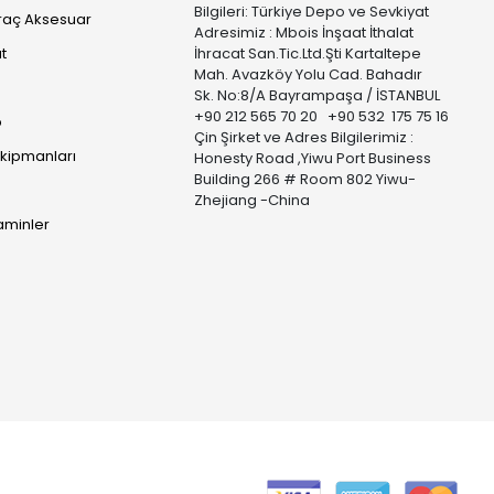
Bilgileri: Türkiye Depo ve Sevkiyat
raç Aksesuar
Adresimiz : Mbois İnşaat İthalat
t
İhracat San.Tic.Ltd.Şti Kartaltepe
Mah. Avazköy Yolu Cad. Bahadır
Sk. No:8/A Bayrampaşa / İSTANBUL
+90 212 565 70 20 +90 532 175 75 16
p
Çin Şirket ve Adres Bilgilerimiz :
Ekipmanları
Honesty Road ,Yiwu Port Business
Building 266 # Room 802 Yiwu-
Zhejiang -China
taminler