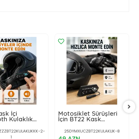
sk İçi
Motosiklet Sürüşleri
th Kulaklık
İçin BT22 Kask
şleşme ve
Bluetooth Kulaklık
 Önleyici
Mikrofonlu Yeni Nesil
ZZBT22KULAKLIKKK-2-
25DYMXUCZBT22KULAKLIK-8
n Yeni Nesil
1
49 AZN