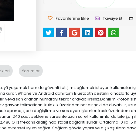
Favorilerime Ekle
Tavsiye Et
kleri
Yorumlar
keyfi yaşamak hem de güvenli iletişim sağlamak isteyen kullanıcılar i
ağlantı kurar. iPhone ve Android dahil tüm Bluetooth destekli cihazlarla
veya son aranan numarayı tekrar arayabilirsiniz.Dahili mikrofon sistemi
Navigasyon talimatlarını kulaklık üzerinden net bir şekilde duyabilir, 
açma kapama, şarkı değiştirme ve ses ayarı işlemleri kask üzerinden raha
sunar. 240 saat bekleme süresi ile uzun süreli kullanımlarda bile şarj 
le 2.480 GHz frekans aralığında stabil bağlantı sunar. Ortalama 10 ila 1
plerine evrensel uyum sağlar. Sağlam gövde yapısı ve dış koşullara dayan