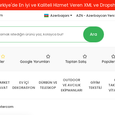
n İyi ve Kaliteli Hizmet Veren XML ve Dropshipping F
om
Azerbaijani
AZN - Azerbaycan Yeni
Ara
nler
Google Yorumları
Toptan Satış
Popüle
OUTDOOR
ARKET
EV İÇİ
DÜRBÜN VE
GİYİM
VE AVCILIK
TAK
AVAT
DEKORASYON
TELESKOP
TEKSTİLİ
EKİPMANLARI
VİT
İntercom