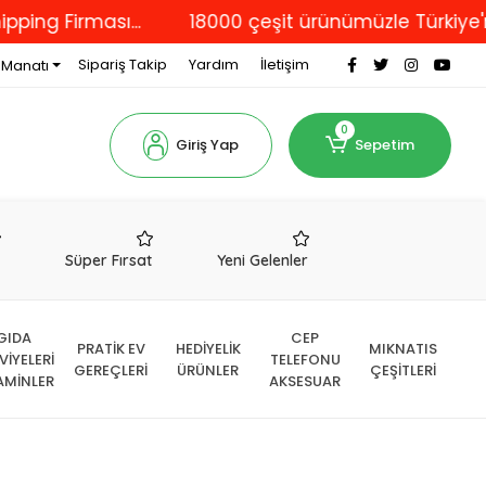
irması...
18000 çeşit ürünümüzle Türkiye'nin dört
Sipariş Takip
Yardım
İletişim
 Manatı
0
Giriş Yap
Sepetim
r
Süper Fırsat
Yeni Gelenler
GIDA
CEP
PRATİK EV
HEDİYELİK
MIKNATIS
VİYELERİ
TELEFONU
GEREÇLERİ
ÜRÜNLER
ÇEŞİTLERİ
AMİNLER
AKSESUAR