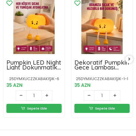
Pumpkin LED Night
Dekoratif Pumpkin
Light Dokunmatik
Gece Lambası
Şarjlı Silikon Gece
Şarjlı Dokunmatik
Lambası Yeni Nesil
LED Işık Yeni Nesil
25DYMXUCZZKABAKIŞIK-6
25DYMXUCZZKABAKIŞIK-1-1
35 AZN
35 AZN
Sepete Ekle
Sepete Ekle