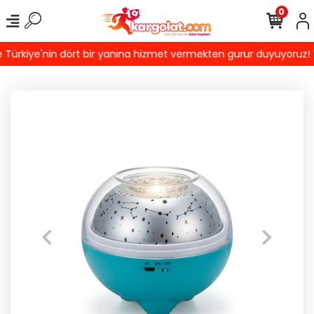
0
ürkiye'nin dört bir yanına hizmet vermekten gurur duyuyoruz! Türk