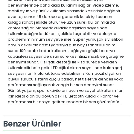
deneyimlerinde daha akıcı kullanım sağlar. Video izleme,
mobil oyun ve günlük kullanım sırasında kesintisiz bağlantı
avantajı sunar.45 derece ergonomik kulak içi tasarımı
kulağa rahat şekilde oturur ve uzun süreli kullanımlarda
konfor sağlar. Manyetik kulaklık başlıkları sayesinde
kullanılmadığında düzenli şekilde taşınabilir ve dolaşma
problemi minimum seviyeye iner. Süper yumuşak sıvı silikon
boyun askısı cilt dostu yapısıyla gün boyu rahat kullanım
sunar.100 saate kadar kullanım sağlayan güçlü batarya
kapasitesi sayesinde uzun süre kesintisiz müzik ve görüşme
deneyimi sunar. Hızlı şarj desteği ile kısa sürede yeniden
kullanılabilir hale gelir. LED dijital ekran sayesinde kalan şarj
seviyesini anlık olarak takip edebilirsiniz.Kompozit diyaframlı
büyük sürücü sistemi güçlü baslar, net tizler ve dengeli vokal
performansı sağlayarak zengin bir ses deneyimi sunar.
Günlük yaşam, spor aktiviteleri, oyun ve seyahat kullanımları
için ideal olan bu boyun askılı Bluetooth kulaklık, konfor ve
performansı bir araya getiren modern bir ses çözümüdür.
Benzer Ürünler