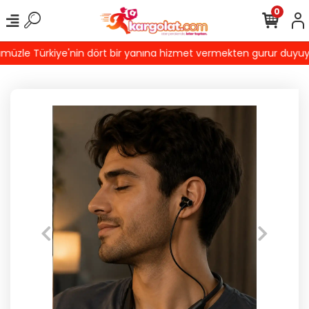
0
zle Türkiye'nin dört bir yanına hizmet vermekten gurur duyuyoruz!