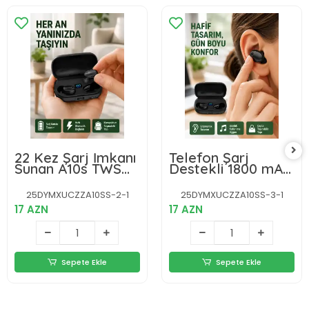
22 Kez Şarj İmkanı
Telefon Şarj
Sunan A10s TWS
Destekli 1800 mAh
Bluetooth Stereo
A10s TWS
Kulaklık Yeni Nesil
Kablosuz Kulak İçi
25DYMXUCZZA10SS-2-1
25DYMXUCZZA10SS-3-1
Kulaklık Yeni Nesil
17 AZN
17 AZN
Sepete Ekle
Sepete Ekle