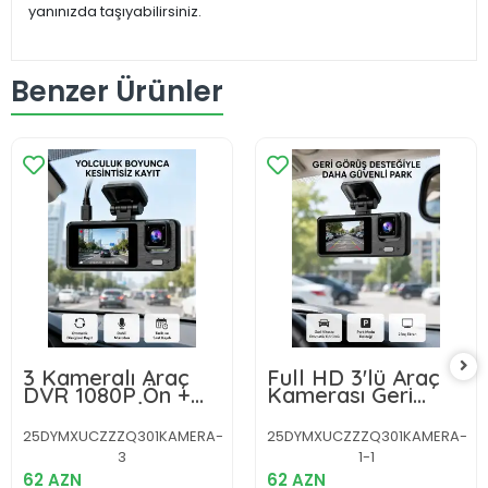
yanınızda taşıyabilirsiniz.
Benzer Ürünler
3 Kameralı Araç
Full HD 3'lü Araç
DVR 1080P Ön +
Kamerası Geri
HD Arka + İç
Görüş Destekli
Kamera Döngü
Park Modlu 1080P
25DYMXUCZZZQ301KAMERA-
25DYMXUCZZZQ301KAMERA-
Kayıt 2’’ Ekran
DVR
3
1-1
62 AZN
62 AZN