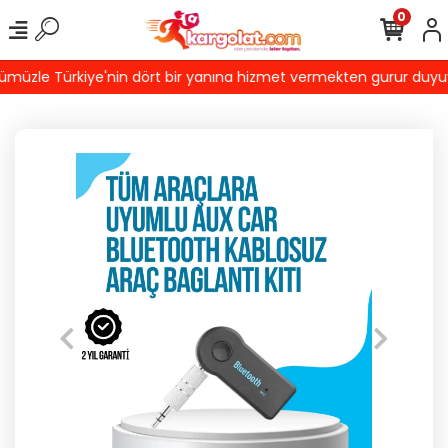
0
üzle Türkiye'nin dört bir yanına hizmet vermekten gurur duyuyoru