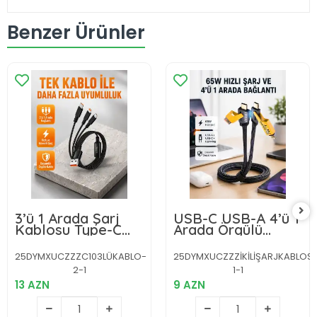
Benzer Ürünler
3’ü 1 Arada Şarj
USB-C USB-A 4’ü 1
Kablosu Type-C
Arada Örgülü
iOS Android
Kablo 65W Hızlı
Uyumlu Hızlı ve
Şarj Metal Uç
25DYMXUCZZZC103LÜKABLO-
25DYMXUCZZZİKİLİŞARJKABLOS
Güvenli Şarj
Dayanıklı
2-1
1-1
13 AZN
9 AZN