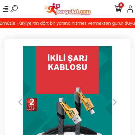
0
müzle Türkiye'nin dört bir yanına hizmet vermekten gurur duyuyoru