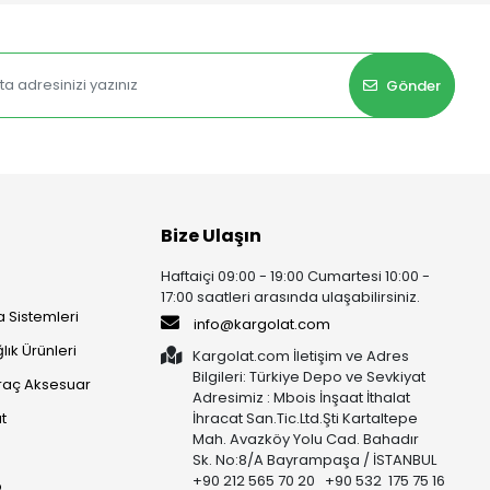
Gönder
Bize Ulaşın
Haftaiçi 09:00 - 19:00 Cumartesi 10:00 -
17:00 saatleri arasında ulaşabilirsiniz.
 Sistemleri
info@kargolat.com
lık Ürünleri
Kargolat.com İletişim ve Adres
Bilgileri: Türkiye Depo ve Sevkiyat
raç Aksesuar
Adresimiz : Mbois İnşaat İthalat
t
İhracat San.Tic.Ltd.Şti Kartaltepe
Mah. Avazköy Yolu Cad. Bahadır
Sk. No:8/A Bayrampaşa / İSTANBUL
+90 212 565 70 20 +90 532 175 75 16
p