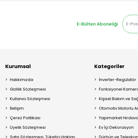
E-Bülten Aboneliği
Kurumsal
Kategoriler
Hakkımızda
İnverter-Regülatör
Gizlilik Sözleşmesi
Fonksiyonel Kamera
Kullanıcı Sözleşmesi
Kişisel Bakım ve Sağ
İletişim
Otomotiv Motorlu A
Çerez Politikası
Yapımarket Hırdava
Üyelik Sözleşmesi
Ev İçi Dekorasyon
Satış Sözleşmesi, Tüketici Hakları
Dürbün ve Telesko