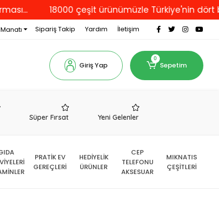
.
18000 çeşit ürünümüzle Türkiye'nin dört bir ya
Sipariş Takip
Yardım
İletişim
 Manatı
0
Giriş Yap
Sepetim
r
Süper Fırsat
Yeni Gelenler
GIDA
CEP
PRATİK EV
HEDİYELİK
MIKNATIS
VİYELERİ
TELEFONU
GEREÇLERİ
ÜRÜNLER
ÇEŞİTLERİ
AMİNLER
AKSESUAR