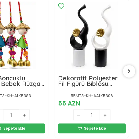
Boncuklu
Dekoratif Polyester
ı Bebek Rüzgar
Fil Figürü Biblosu
k5383
Alk5306
T3-KH-ALK5383
55MT3-KH-AALK5306
55 AZN
Sepete Ekle
Sepete Ekle