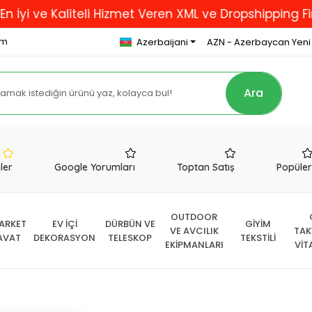
e Kaliteli Hizmet Veren XML ve Dropshipping Firması..
om
Azerbaijani
AZN - Azerbaycan Yeni
Ara
nler
Google Yorumları
Toptan Satış
Popüle
OUTDOOR
ARKET
EV İÇİ
DÜRBÜN VE
GİYİM
VE AVCILIK
TAK
AVAT
DEKORASYON
TELESKOP
TEKSTİLİ
EKİPMANLARI
VİT