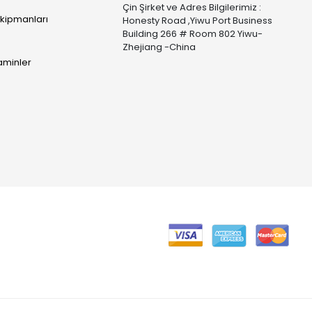
Çin Şirket ve Adres Bilgilerimiz :
Ekipmanları
Honesty Road ,Yiwu Port Business
Building 266 # Room 802 Yiwu-
Zhejiang -China
taminler