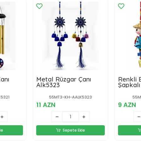
anı
Metal Rüzgar Çanı
Renkli 
Alk5323
Şapkal
Çanı Al
5321
55MT3-KH-AALK5323
55M
11 AZN
9 AZN
le
Sepete Ekle