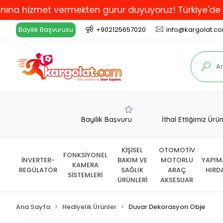
hizmet vermekten gurur duyuyoruz! Türkiye'de En İyi v
Bayilik Başvurusu
+902125657020
info@kargolat.c
Bayilik Başvuru
İthal Ettiğimiz Ürü
KİŞİSEL
OTOMOTİV
FONKSİYONEL
İNVERTER-
BAKIM VE
MOTORLU
YAPIM
KAMERA
REGÜLATÖR
SAĞLIK
ARAÇ
HIRD
SİSTEMLERİ
ÜRÜNLERİ
AKSESUAR
Ana Sayfa
Hediyelik Ürünler
Duvar Dekorasyon Obje