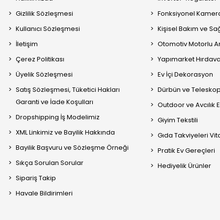
Gizlilik Sözleşmesi
Fonksiyonel Kamera
Kullanıcı Sözleşmesi
Kişisel Bakım ve Sağ
İletişim
Otomotiv Motorlu A
Çerez Politikası
Yapımarket Hırdava
Üyelik Sözleşmesi
Ev İçi Dekorasyon
Satış Sözleşmesi, Tüketici Hakları
Dürbün ve Telesko
Garanti ve İade Koşulları
Outdoor ve Avcılık 
Dropshipping İş Modelimiz
Giyim Tekstili
XML Linkimiz ve Bayilik Hakkında
Gıda Takviyeleri Vi
Bayilik Başvuru ve Sözleşme Örneği
Pratik Ev Gereçleri
Sıkça Sorulan Sorular
Hediyelik Ürünler
Sipariş Takip
Havale Bildirimleri