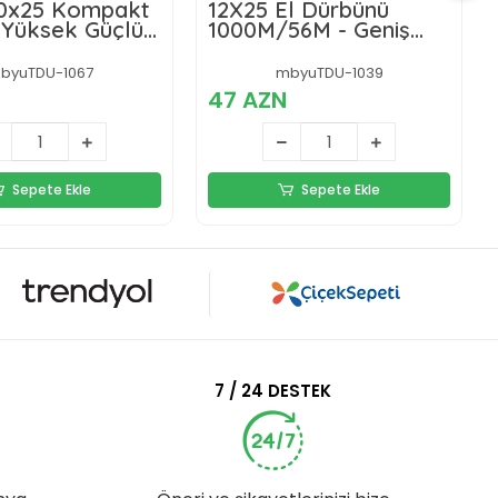
10x25 Kompakt
12X25 El Dürbünü
 Yüksek Güçlü
1000M/56M - Geniş
or Teleskop
Görüş Alanlı Siyah
psamı Konser
byuTDU-1067
mbyuTDU-1039
 Çocuklar için
47 AZN
Sepete Ekle
Sepete Ekle
7 / 24 DESTEK