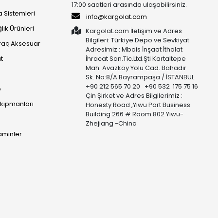
17:00 saatleri arasında ulaşabilirsiniz.
 Sistemleri
info@kargolat.com
lık Ürünleri
Kargolat.com İletişim ve Adres
Bilgileri: Türkiye Depo ve Sevkiyat
raç Aksesuar
Adresimiz : Mbois İnşaat İthalat
t
İhracat San.Tic.Ltd.Şti Kartaltepe
Mah. Avazköy Yolu Cad. Bahadır
Sk. No:8/A Bayrampaşa / İSTANBUL
+90 212 565 70 20 +90 532 175 75 16
p
Çin Şirket ve Adres Bilgilerimiz :
Ekipmanları
Honesty Road ,Yiwu Port Business
Building 266 # Room 802 Yiwu-
Zhejiang -China
taminler