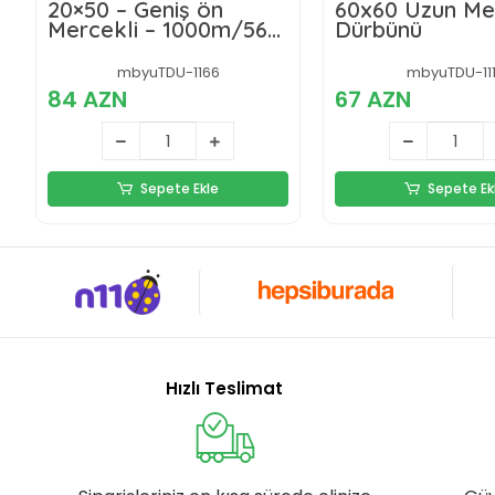
20×50 – Geniş ön
60x60 Uzun Menz
Mercekli – 1000m/56m
Dürbünü
El Dürbünü – Çöl Rengi
mbyuTDU-1166
mbyuTDU-11
84 AZN
67 AZN
Sepete Ekle
Sepete Ek
Hızlı Teslimat