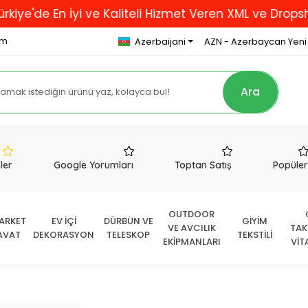
n İyi ve Kaliteli Hizmet Veren XML ve Dropshipping F
om
Azerbaijani
AZN - Azerbaycan Yeni
Ara
nler
Google Yorumları
Toptan Satış
Popüle
OUTDOOR
ARKET
EV İÇİ
DÜRBÜN VE
GİYİM
VE AVCILIK
TAK
AVAT
DEKORASYON
TELESKOP
TEKSTİLİ
EKİPMANLARI
VİT