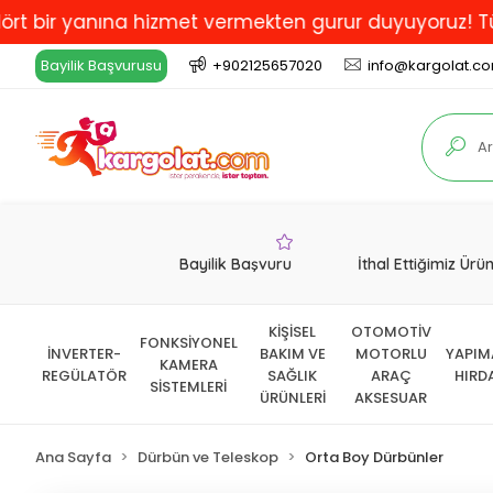
yanına hizmet vermekten gurur duyuyoruz! Türkiye'de E
Bayilik Başvurusu
+902125657020
info@kargolat.c
Bayilik Başvuru
İthal Ettiğimiz Ürü
KİŞİSEL
OTOMOTİV
FONKSİYONEL
İNVERTER-
BAKIM VE
MOTORLU
YAPIM
KAMERA
REGÜLATÖR
SAĞLIK
ARAÇ
HIRD
SİSTEMLERİ
ÜRÜNLERİ
AKSESUAR
Ana Sayfa
Dürbün ve Teleskop
Orta Boy Dürbünler