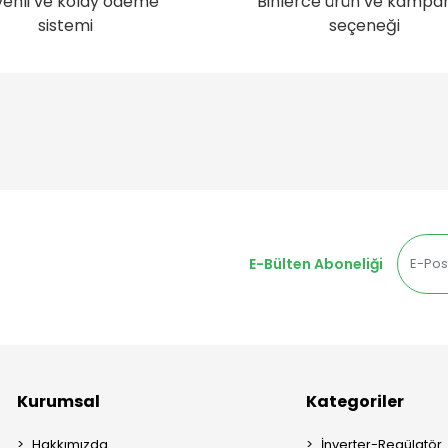
enli ve kolay ödeme
Binlerce ürün ve kampa
sistemi
seçeneği
E-Bülten Aboneliği
Kurumsal
Kategoriler
Hakkımızda
İnverter-Regülatör