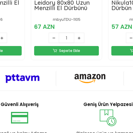
illi El
Leidory 80x80 Uzun
Nikula
Menzilli El Dürbünü
Dürbün
Açık Sp
Cep Ka
16
mbyuTDU-1105
m
Seyahat
67 AZN
57 AZN
Hediye
le
Sepete Ekle
Güvenli Alışveriş
Geniş Ürün Yelpazesi