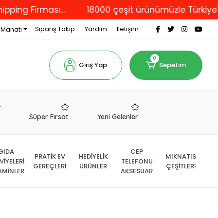
irması...
18000 çeşit ürünümüzle Türkiye'nin dört
Sipariş Takip
Yardım
İletişim
 Manatı
0
Giriş Yap
Sepetim
r
Süper Fırsat
Yeni Gelenler
GIDA
CEP
PRATİK EV
HEDİYELİK
MIKNATIS
VİYELERİ
TELEFONU
GEREÇLERİ
ÜRÜNLER
ÇEŞİTLERİ
AMİNLER
AKSESUAR