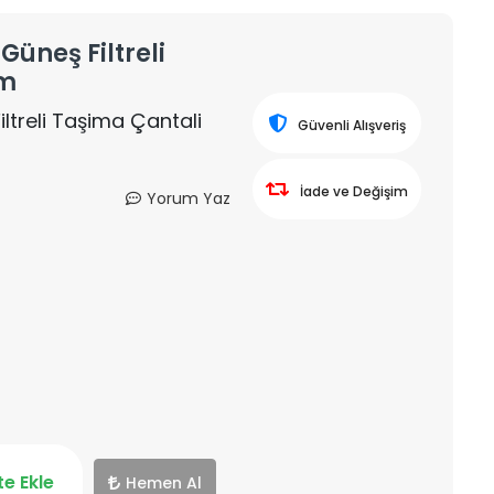
üneş Filtreli
5m
treli Taşima Çantali
Güvenli Alışveriş
İade ve Değişim
Yorum Yaz
e Ekle
Hemen Al