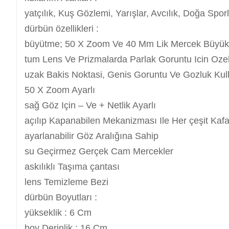
yatçılık, Kuş Gözlemi, Yarışlar, Avcılık, Doğa Sporla
dürbün özellikleri :
büyütme; 50 X Zoom Ve 40 Mm Lik Mercek Büyüklü
tum Lens Ve Prizmalarda Parlak Goruntu Icin Ozel
uzak Bakis Noktasi, Genis Goruntu Ve Gozluk Kull
50 X Zoom Ayarlı
sağ Göz Için – Ve + Netlik Ayarlı
açılıp Kapanabilen Mekanizması Ile Her çeşit Kaf
ayarlanabilir Göz Aralığına Sahip
su Geçirmez Gerçek Cam Mercekler
askılıklı Taşıma çantası
lens Temizleme Bezi
dürbün Boyutları :
yükseklik : 6 Cm
boy Derinlik : 16 Cm