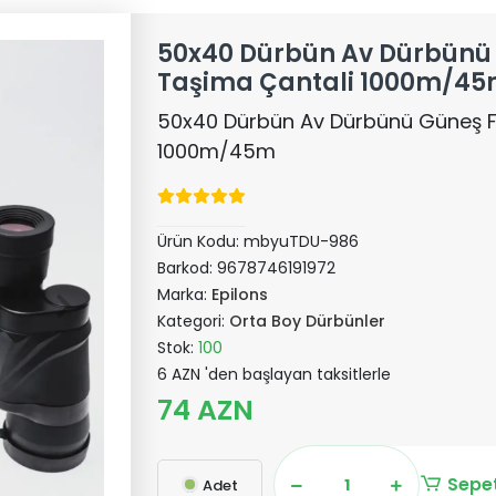
50x40 Dürbün Av Dürbünü G
Taşima Çantali 1000m/4
50x40 Dürbün Av Dürbünü Güneş Fil
1000m/45m
Ürün Kodu:
mbyuTDU-986
Barkod:
9678746191972
Marka:
Epilons
Kategori:
Orta Boy Dürbünler
Stok:
100
6 AZN 'den başlayan taksitlerle
74 AZN
Sepet
Adet