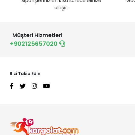
Siparişleriniz en kısa sürede elinize
Güv
ulaşır.
Müşteri Hizmetleri
+902125657020
Bizi Takip Edin