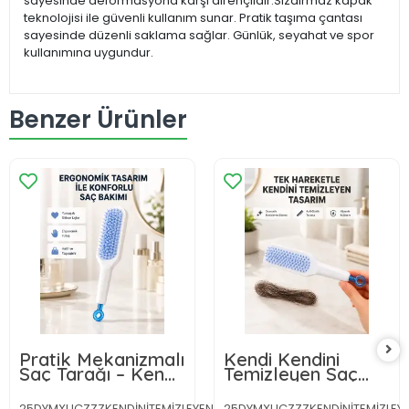
sayesinde deformasyona karşı dirençlidir.Sızdırmaz kapak
teknolojisi ile güvenli kullanım sunar. Pratik taşıma çantası
sayesinde düzenli saklama sağlar. Günlük, seyahat ve spor
kullanımına uygundur.
Benzer Ürünler
Pratik Mekanizmalı
Kendi Kendini
Saç Tarağı – Kendi
Temizleyen Saç
Kendini Temizler,
Tarağı – Anti-
Taşınabilir
Statik, Silikon
25DYMXUCZZZKENDİNİTEMİZLEYENTARAKKKK-
25DYMXUCZZZKENDİNİTEMİZLEY