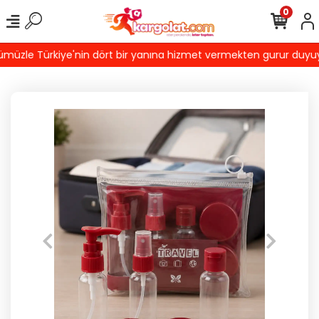
0
üzle Türkiye'nin dört bir yanına hizmet vermekten gurur duyuyoruz