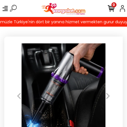
0
zle Türkiye'nin dört bir yanına hizmet vermekten gurur duyuyoruz