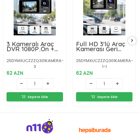
3 Kameralı Araç
Full HD 3'lü Araç
DVR 1080P Ön +
Kamerası Geri
HD Arka + İç
Görüş Destekli
Kamera Döngü
Park Modlu 1080P
25DYMXUCZZZQ301KAMERA-
25DYMXUCZZZQ301KAMERA-
Kayıt 2’’ Ekran
DVR
3
1-1
62 AZN
62 AZN
Sepete Ekle
Sepete Ekle