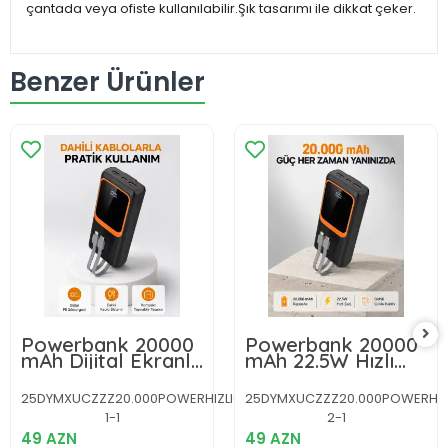
çantada veya ofiste kullanılabilir.Şık tasarımı ile dikkat çeker.
Benzer Ürünler
Powerbank 20000
Powerbank 20000
mAh Dijital Ekranlı
mAh 22.5W Hızlı
ve Çok Kablolu
Şarjlı ve Kompakt
Hızlı Şarj Cihazı
Çoklu Kablo Çıkışlı
25DYMXUCZZZ20.000POWERHIZLI-
25DYMXUCZZZ20.000POWERHIZ
1-1
2-1
49 AZN
49 AZN