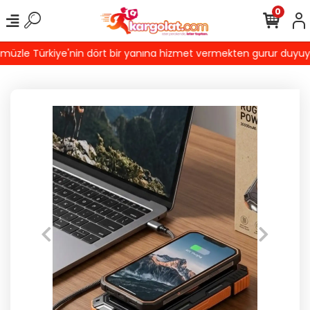
0
zle Türkiye'nin dört bir yanına hizmet vermekten gurur duyuyoruz