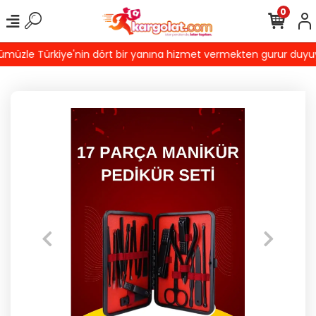
0
üzle Türkiye'nin dört bir yanına hizmet vermekten gurur duyuyoruz