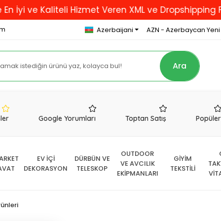
ve Kaliteli Hizmet Veren XML ve Dropshipping Firması
om
Azerbaijani
AZN - Azerbaycan Yeni
Ara
nler
Google Yorumları
Toptan Satış
Popüle
OUTDOOR
ARKET
EV İÇİ
DÜRBÜN VE
GİYİM
VE AVCILIK
TAK
AVAT
DEKORASYON
TELESKOP
TEKSTİLİ
EKİPMANLARI
VİT
ünleri