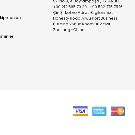
Sk. No:8/A Bayrampaşa / İSTANBUL
+90 212 565 70 20 +90 532 175 75 16
p
Çin Şirket ve Adres Bilgilerimiz :
Ekipmanları
Honesty Road ,Yiwu Port Business
Building 266 # Room 802 Yiwu-
Zhejiang -China
taminler