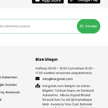
Gönder
Bize Ulaşın
Haftaiçi 09:00 - 19:00 Cumartesi 10:00 -
17:00 saatleri arasında ulaşabilirsiniz.
 Sistemleri
info@kargolat.com
lık Ürünleri
Kargolat.com İletişim ve Adres
Bilgileri: Türkiye Depo ve Sevkiyat
raç Aksesuar
Adresimiz : Mbois İnşaat İthalat
t
İhracat San.Tic.Ltd.Şti Kartaltepe
Mah. Avazköy Yolu Cad. Bahadır