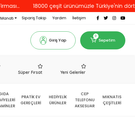
...
18000 çeşit ürünümüzle Türkiye'nin dört bir y
Sipariş Takip
Yardım
İletişim
 Manatı
0
Giriş Yap
Sepetim
r
Süper Fırsat
Yeni Gelenler
GIDA
CEP
PRATİK EV
HEDİYELİK
MIKNATIS
VİYELERİ
TELEFONU
GEREÇLERİ
ÜRÜNLER
ÇEŞİTLERİ
AMİNLER
AKSESUAR