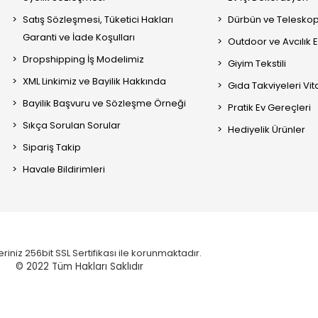
Satış Sözleşmesi, Tüketici Hakları
Dürbün ve Telesko
Garanti ve İade Koşulları
Outdoor ve Avcılık 
Dropshipping İş Modelimiz
Giyim Tekstili
XML Linkimiz ve Bayilik Hakkında
Gıda Takviyeleri Vi
Bayilik Başvuru ve Sözleşme Örneği
Pratik Ev Gereçleri
Sıkça Sorulan Sorular
Hediyelik Ürünler
Sipariş Takip
Havale Bildirimleri
eriniz 256bit SSL Sertifikası ile korunmaktadır.
© 2022
Tüm Hakları Saklıdır