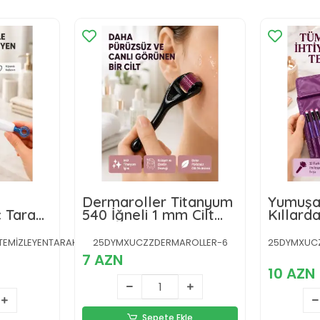
Dermaroller Titanyum
Yumuşa
 Tarağı
540 İğneli 1 mm Cilt
Kıllarda
ilikon
Yenileme ve Anti Aging
Makyaj 
zeme,
Etkisi
Göz Farı
TEMİZLEYENTARAKKKK-
25DYMXUCZZDERMAROLLER-6
25DYMXUCZZ
Kontür 
7 AZN
10 AZN
Sepete Ekle