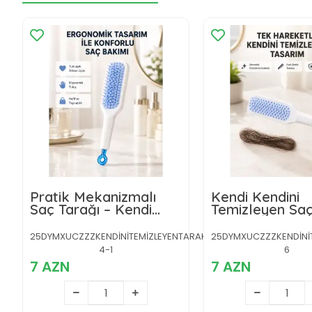
Pratik Mekanizmalı
Kendi Kendini
Saç Tarağı – Kendi
Temizleyen Saç
Kendini Temizler,
– Anti-Statik, S
Taşınabilir
Uçlu, ABS Mal
25DYMXUCZZZKENDİNİTEMİZLEYENTARAKKKK-
25DYMXUCZZZKENDİNİ
22x4 cm
4-1
6
7 AZN
7 AZN