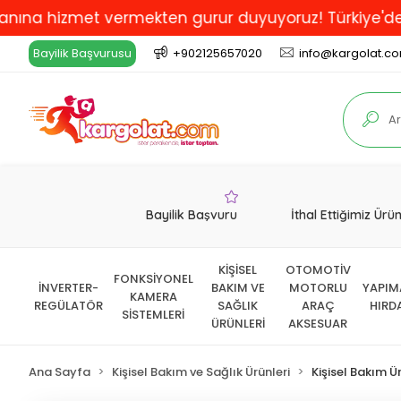
 hizmet vermekten gurur duyuyoruz! Türkiye'de En İyi 
Bayilik Başvurusu
+902125657020
info@kargolat.c
Bayilik Başvuru
İthal Ettiğimiz Ürü
KİŞİSEL
OTOMOTİV
FONKSİYONEL
İNVERTER-
BAKIM VE
MOTORLU
YAPIM
KAMERA
REGÜLATÖR
SAĞLIK
ARAÇ
HIRD
SİSTEMLERİ
ÜRÜNLERİ
AKSESUAR
Ana Sayfa
Kişisel Bakım ve Sağlık Ürünleri
Kişisel Bakım Ür