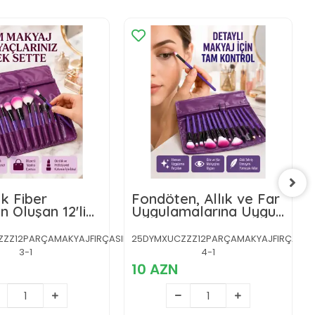
k Fiber
Fondöten, Allık ve Far
n Oluşan 12'li
Uygulamalarına Uygun
Fırçası Seti
12 Parça Makyaj Fırça
 Allık ve
Takımı Ergonomik
Z12PARÇAMAKYAJFIRÇASIIIIII-
25DYMXUCZZZ12PARÇAMAKYAJFIRÇASIIIII
İçin
Saplı
3-1
4-1
10 AZN