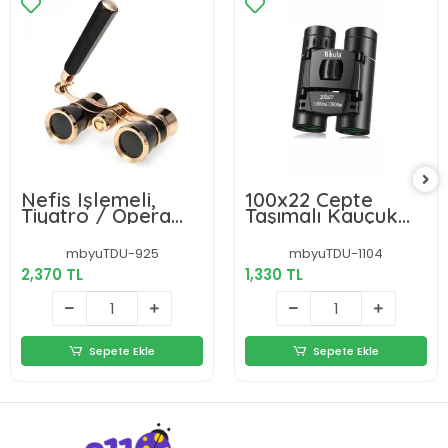
Nefis Işlemeli,
100x22 Cepte
Tiyatro / Opera
Taşımalı Kauçuk
Dürbünü 3x25 Prinç
Kaplama
Metal Kaplamalı
Profesyonel Mini
mbyuTDU-925
mbyuTDU-1104
Retro Siyah
Dürbün-
2,370 TL
1,330 TL
3000m/30000m
Sepete Ekle
Sepete Ekle