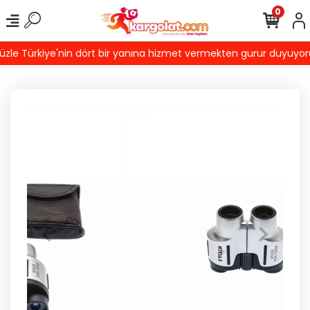
0
e Türkiye'nin dört bir yanına hizmet vermekten gurur duyuyoruz! T