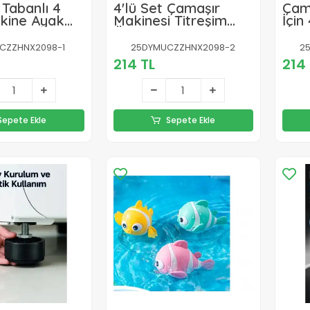
Tabanlı 4
4'lü Set Çamaşır
Çam
kine Ayak
Makinesi Titreşim
İçin
ci
Önleyici Ped
Aya
CZZHNX2098-1
25DYMUCZZHNX2098-2
2
214 TL
214 
Sepete Ekle
Sepete Ekle