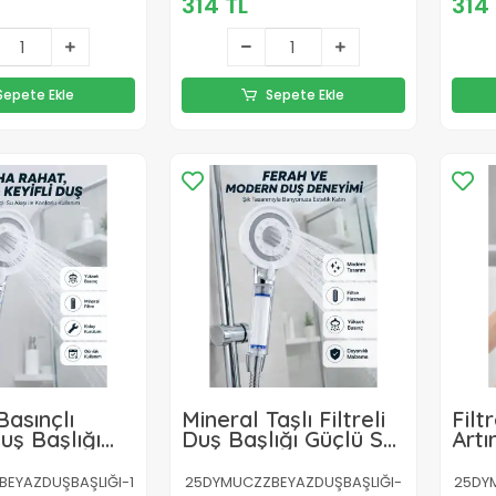
314 TL
314 
Sepete Ekle
Sepete Ekle
asınçlı
Mineral Taşlı Filtreli
Filt
Duş Başlığı
Duş Başlığı Güçlü Su
Artı
iltreli Su
Basınçlı Banyo
Kire
lu El Duşu
Başlığı
EYAZDUŞBAŞLIĞI-1
25DYMUCZZBEYAZDUŞBAŞLIĞI-
25DY