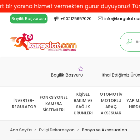
na hizmet vermekten gurur duyuyoruz! Türkiye'de En İy
Bayilik Başvurusu
+902125657020
info@kargolat.c
Bayilik Başvuru
İthal Ettiğimiz Ürü
KİŞİSEL
OTOMOTİV
FONKSİYONEL
İNVERTER-
BAKIM VE
MOTORLU
YAPIM
KAMERA
REGÜLATÖR
SAĞLIK
ARAÇ
HIRD
SİSTEMLERİ
ÜRÜNLERİ
AKSESUAR
Ana Sayfa
Ev İçi Dekorasyon
Banyo ve Aksesuarları