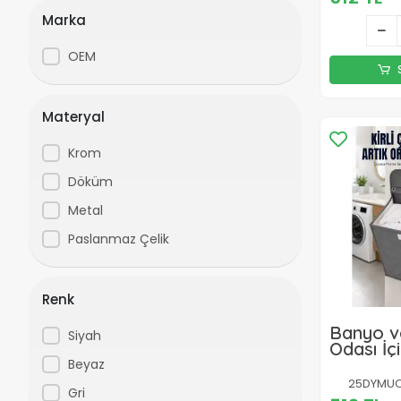
Marka
OEM
Materyal
Krom
Döküm
Metal
Paslanmaz Çelik
Renk
Banyo v
Siyah
Odası İç
Asılan K
Beyaz
Çamaşır
25DYMUCZ
Gri