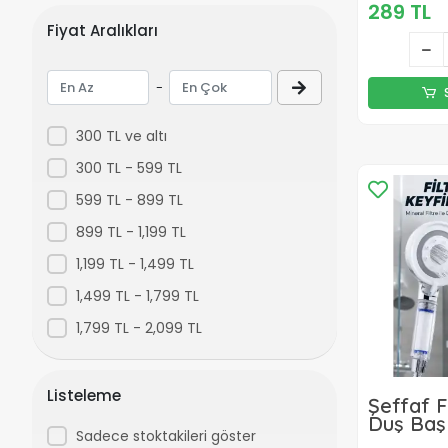
289 TL
Fiyat Aralıkları
-
300 TL ve altı
300 TL - 599 TL
599 TL - 899 TL
899 TL - 1,199 TL
1,199 TL - 1,499 TL
1,499 TL - 1,799 TL
1,799 TL - 2,099 TL
Listeleme
Şeffaf F
Duş Başl
Sadece stoktakileri göster
Akışlı P