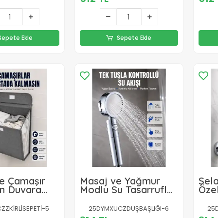
Sepete Ekle
Sepete Ekle
e Çamaşır
Masaj ve Yağmur
Şela
in Duvara
Modlu Su Tasarruflu
Özel
atlanabilir
Duş Başlığı
Başl
 Sepeti
ZKİRLİSEPETİ-5
25DYMXUCZDUŞBAŞLIĞI-6
25