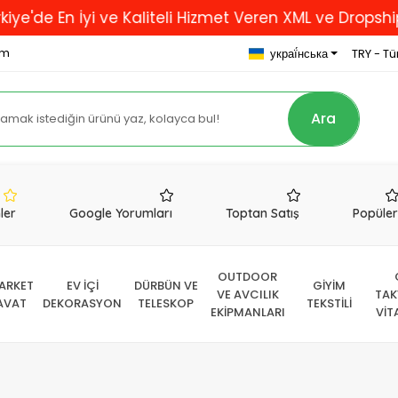
i ve Kaliteli Hizmet Veren XML ve Dropshipping Firmas
om
украї́нська
TRY - Tür
Ara
nler
Google Yorumları
Toptan Satış
Popüle
OUTDOOR
ARKET
EV İÇİ
DÜRBÜN VE
GİYİM
VE AVCILIK
TAK
AVAT
DEKORASYON
TELESKOP
TEKSTİLİ
EKİPMANLARI
VİT