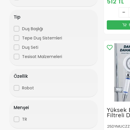
512 TL
Tip
Duş Başlığı
Tepe Duş Sistemleri
Duş Seti
Tesisat Malzemeleri
Özellik
Robot
Menşei
Yüksek B
Filtreli 
TR
Mineral F
Tasarruf
25DYMUCZZB