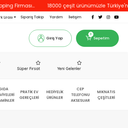
ı...
18000 çeşit ürünümüzle Türkiye'nin dört bir
Sipariş Takip
Yardım
İletişim
k Lirası
0
Giriş Yap
Sepetim
r
Süper Fırsat
Yeni Gelenler
GIDA
CEP
PRATİK EV
HEDİYELİK
MIKNATIS
VİYELERİ
TELEFONU
GEREÇLERİ
ÜRÜNLER
ÇEŞİTLERİ
AMİNLER
AKSESUAR