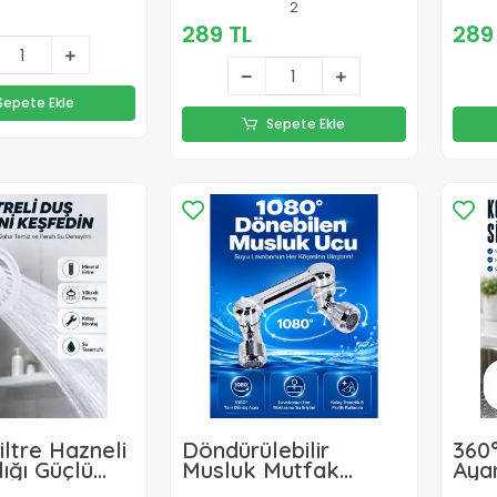
2
289 TL
289
Sepete Ekle
Sepete Ekle
iltre Hazneli
Döndürülebilir
360
ığı Güçlü
Musluk Mutfak
Ayar
ratik Banyo
Banyo Musluk Ucu
Uza