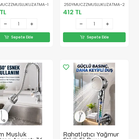
k Spiral Musluk
Ayarlanabilir Musluk
MUCZZMUSLUKUZATMA-1
25DYMUCZZMUSLUKUZATMA-2
ığı
Başlığı
TL
412 TL
Sepete Ekle
Sepete Ekle
m Musluk
Rahatlatıcı Yağmur