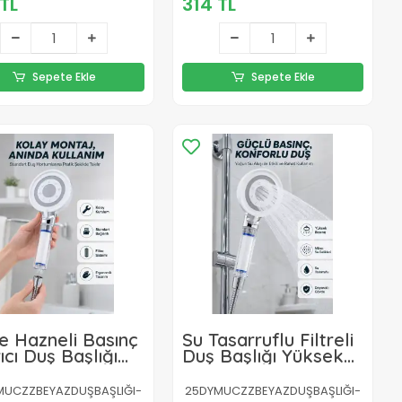
TL
314 TL
Sepete Ekle
Sepete Ekle
re Hazneli Basınç
Su Tasarruflu Filtreli
rıcı Duş Başlığı
Duş Başlığı Yüksek
ç Filtreli El Duşu
Basınçlı Modern Duş
Başlığı
MUCZZBEYAZDUŞBAŞLIĞI-
25DYMUCZZBEYAZDUŞBAŞLIĞI-