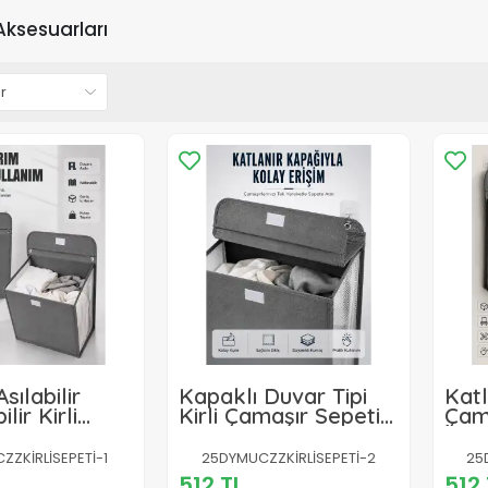
ksesuarları
sılabilir
Kapaklı Duvar Tipi
Katl
lir Kirli
Kirli Çamaşır Sepeti
Çama
Sepeti Geniş
Yer Tasarrufu
İç H
Düzenleyici
Sağlayan
Düze
ZKİRLİSEPETİ-1
25DYMUCZZKİRLİSEPETİ-2
25
512 TL
512 