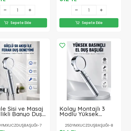
Sepete Ekle
Sepete Ekle
le Sisi ve Masaj
Kolay Montajlı 3
likli Banyo Duş
Modlu Yüksek
ığı
Basınç Duş Başlığı
DYMXUCZDUŞBAŞLIĞI-7
25DYMXUCZDUŞBAŞLIĞI-8