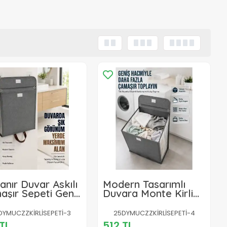
anır Duvar Askılı
Modern Tasarımlı
şır Sepeti Geniş
Duvara Monte Kirli
acimli Banyo
Çamaşır Sepeti
nleyici
Pratik Saklama
DYMUCZZKİRLİSEPETİ-3
25DYMUCZZKİRLİSEPETİ-4
Çözümü
TL
512 TL