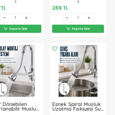
3
4
 TL
289 TL
Sepete Ekle
Sepete Ekle
° Dönebilen
Esnek Spiral Musluk
lanabilir Musluk
Uzatma Fıskiyesi Su
tma Aparatı
Tasarruflu