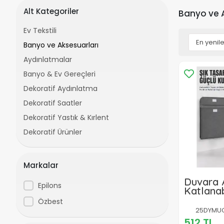
Alt Kategoriler
Banyo ve A
Ev Tekstili
Banyo ve Aksesuarları
Aydınlatmalar
Banyo & Ev Gereçleri
Dekoratif Aydınlatma
Dekoratif Saatler
Dekoratif Yastık & Kırlent
Dekoratif Ürünler
Markalar
Duvara A
Epilons
Katlanabi
Çamaşır 
Özbest
Hacimli 
25DYMUCZ
512 TL