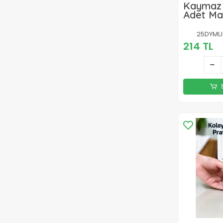
Kaymaz 
Adet Ma
Yükselti
25DYMU
214 TL