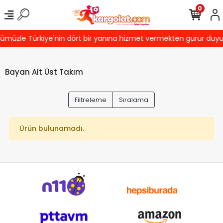
0
ümüzle Türkiye'nin dört bir yanına hizmet vermekten gurur duyuyor
Bayan Alt Üst Takım
Filtreleme
Sıralama
Ürün bulunamadı.