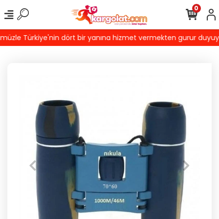
0
zle Türkiye'nin dört bir yanına hizmet vermekten gurur duyuyoruz