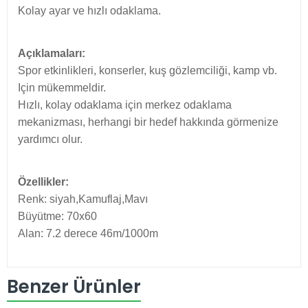
Kolay ayar ve hızlı odaklama.
Açıklamaları:
Spor etkinlikleri, konserler, kuş gözlemciliği, kamp vb.
Için mükemmeldir.
Hızlı, kolay odaklama için merkez odaklama
mekanizması, herhangi bir hedef hakkında görmenize
yardımcı olur.
Özellikler:
Renk: siyah,Kamuflaj,Mavı
Büyütme: 70x60
Alan: 7.2 derece 46m/1000m
Lens çapı: yaklaşık. 2.3cm
Katlanmış boyutu: yaklaşık. 64*92*37mm
Benzer Ürünler
Katlanmamış boyutu: 104*92*35mm
Çıkış öğrenci çapı: 24mm