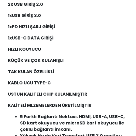
2x USB GİRİŞ 2.0
1xUSB GİRİŞ 3.0
1xPD HIZLI ŞARJ GİRİŞİ
1xUSB-C DATA GİRİŞİ
HIZLI KOUYUCU
KÜÇÜK VE ÇOK KULANIŞLI
TAK KULAN ÖZELLİKLİ
KABLO UCU TYPE-C
ÜSTÜN KALİTELİ CHİP KULANILMIŞTIR
KALİTELİ MLZEMELERDEN ÜRETİLMİŞTİR
5 Farklı Bağlantı Noktası: HDMI, USB-A, USB-C,
SD kart okuyucu ve microSD kart okuyucu ile
çoklu bağlantı imkanı.
Yüksek Hızda Veri Transferi: USB 3.0 portları