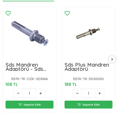
Sds Mandren
Sds Plus Mandren
Adaptörü - Sds
Adaptörü
Ucu Düz Matkap
Ucuna Dönüştürür
55TK-TK-OZK-SDSMA
55TK-TK-5030000
108 TL
188 TL
Sepete Ekle
Sepete Ekle