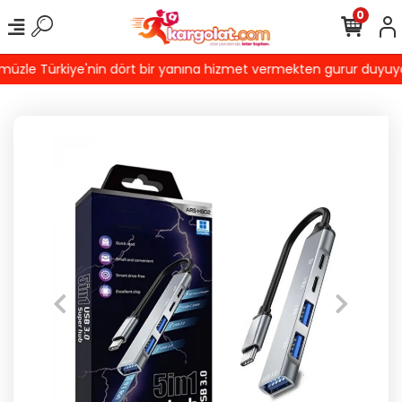
0
zle Türkiye'nin dört bir yanına hizmet vermekten gurur duyuyoruz!