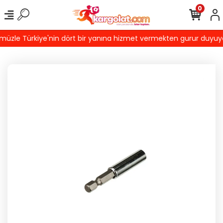
0
zle Türkiye'nin dört bir yanına hizmet vermekten gurur duyuyoruz!