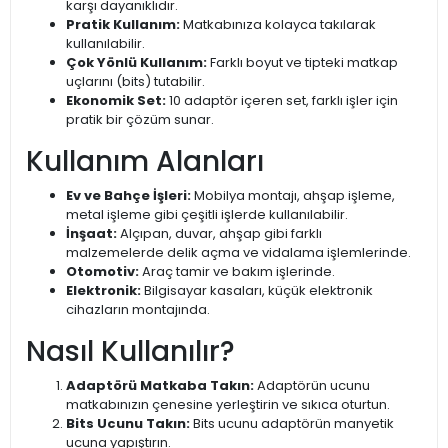
karşı dayanıklıdır.
Pratik Kullanım:
Matkabınıza kolayca takılarak
kullanılabilir.
Çok Yönlü Kullanım:
Farklı boyut ve tipteki matkap
uçlarını (bits) tutabilir.
Ekonomik Set:
10 adaptör içeren set, farklı işler için
pratik bir çözüm sunar.
Kullanım Alanları
Ev ve Bahçe İşleri:
Mobilya montajı, ahşap işleme,
metal işleme gibi çeşitli işlerde kullanılabilir.
İnşaat:
Alçıpan, duvar, ahşap gibi farklı
malzemelerde delik açma ve vidalama işlemlerinde.
Otomotiv:
Araç tamir ve bakım işlerinde.
Elektronik:
Bilgisayar kasaları, küçük elektronik
cihazların montajında.
Nasıl Kullanılır?
Adaptörü Matkaba Takın:
Adaptörün ucunu
matkabınızın çenesine yerleştirin ve sıkıca oturtun.
Bits Ucunu Takın:
Bits ucunu adaptörün manyetik
ucuna yapıştırın.