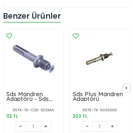
Benzer Ürünler
Sds Mandren
Sds Plus Mandren
Adaptörü - Sds
Adaptörü
Ucu Düz Matkap
Ucuna Dönüştürür
55TK-TK-OZK-SDSMA
55TK-TK-5030000
112 TL
203 TL