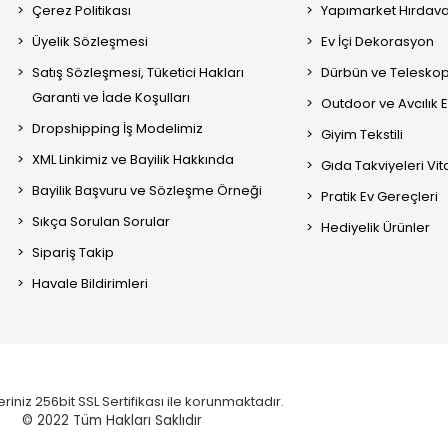
Çerez Politikası
Yapımarket Hırdava
Üyelik Sözleşmesi
Ev İçi Dekorasyon
Satış Sözleşmesi, Tüketici Hakları
Dürbün ve Telesko
Garanti ve İade Koşulları
Outdoor ve Avcılık 
Dropshipping İş Modelimiz
Giyim Tekstili
XML Linkimiz ve Bayilik Hakkında
Gıda Takviyeleri Vi
Bayilik Başvuru ve Sözleşme Örneği
Pratik Ev Gereçleri
Sıkça Sorulan Sorular
Hediyelik Ürünler
Sipariş Takip
Havale Bildirimleri
eriniz 256bit SSL Sertifikası ile korunmaktadır.
© 2022
Tüm Hakları Saklıdır