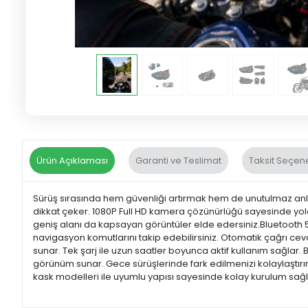
Ürün Açıklaması
Garanti ve Teslimat
Taksit Seçene
Sürüş sırasında hem güvenliği artırmak hem de unutulmaz anları k
dikkat çeker. 1080P Full HD kamera çözünürlüğü sayesinde yolc
geniş alanı da kapsayan görüntüler elde edersiniz.Bluetooth 5.4 
navigasyon komutlarını takip edebilirsiniz. Otomatik çağrı c
sunar. Tek şarj ile uzun saatler boyunca aktif kullanım sağlar. 
görünüm sunar. Gece sürüşlerinde fark edilmenizi kolaylaştırır.D
kask modelleri ile uyumlu yapısı sayesinde kolay kurulum sağl