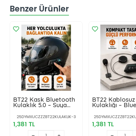
Benzer Ürünler
BT22 Kask Bluetooth
BT22 Kablosuz
Kulaklık 5.0 – Suya
Kulaklığı – Blu
Dayanıklı, Gürültü
5.0, Intercom, 
Önleyici, Uzun Pil
Geçirmez ve U
25DYMXUCZZZBT22KULAKLIK-3
25DYMXUCZZZBT22KUL
Ömürlü Yeni Nesil
Ömürlü Batarya
1,381 TL
1,381 TL
Nesil