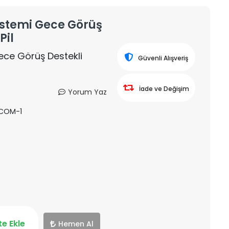
istemi Gece Görüş
Pil
ece Görüş Destekli
Güvenli Alışveriş
İade ve Değişim
Yorum Yaz
RCOM-1
e Ekle
Hemen Al