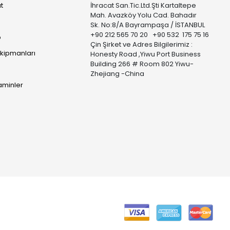
t
İhracat San.Tic.Ltd.Şti Kartaltepe
Mah. Avazköy Yolu Cad. Bahadır
Sk. No:8/A Bayrampaşa / İSTANBUL
+90 212 565 70 20 +90 532 175 75 16
p
Çin Şirket ve Adres Bilgilerimiz :
Ekipmanları
Honesty Road ,Yiwu Port Business
Building 266 # Room 802 Yiwu-
Zhejiang -China
taminler