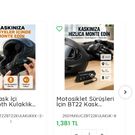
sk İçi
Motosiklet Sürüşleri
th Kulaklık
İçin BT22 Kask
şleşme ve
Bluetooth Kulaklık
 Önleyici
Mikrofonlu Yeni Nesil
ZZBT22KULAKLIKKK-2-
25DYMXUCZBT22KULAKLIK-8
n Yeni Nesil
1
1,381 TL