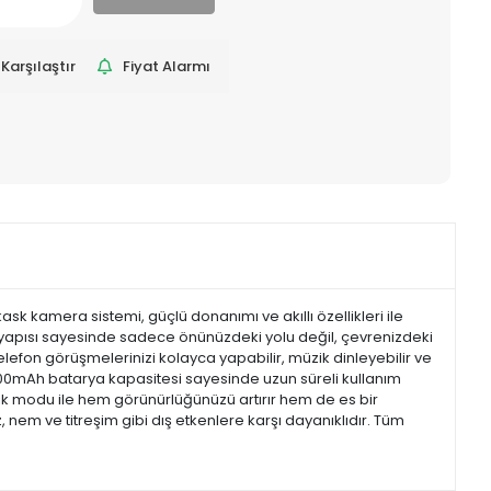
Karşılaştır
Fiyat Alarmı
ask kamera sistemi, güçlü donanımı ve akıllı özellikleri ile
ns yapısı sayesinde sadece önünüzdeki yolu değil, çevrenizdeki
Telefon görüşmelerinizi kolayca yapabilir, müzik dinleyebilir ve
000mAh batarya kapasitesi sayesinde uzun süreli kullanım
 ışık modu ile hem görünürlüğünüzü artırır hem de es bir
, nem ve titreşim gibi dış etkenlere karşı dayanıklıdır. Tüm