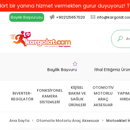
 yanına hizmet vermekten gurur duyuyoruz! Türkiye'de 
Bayilik Başvurusu
+902125657020
info@kargolat.c
Bayilik Başvuru
İthal Ettiğimiz Ürü
KİŞİSEL
OTOMOTİV
FONKSİYONEL
İNVERTER-
BAKIM VE
MOTORLU
YAPIM
KAMERA
REGÜLATÖR
SAĞLIK
ARAÇ
HIRD
SİSTEMLERİ
ÜRÜNLERİ
AKSESUAR
Ana Sayfa
Otomotiv Motorlu Araç Aksesuar
Motosiklet 