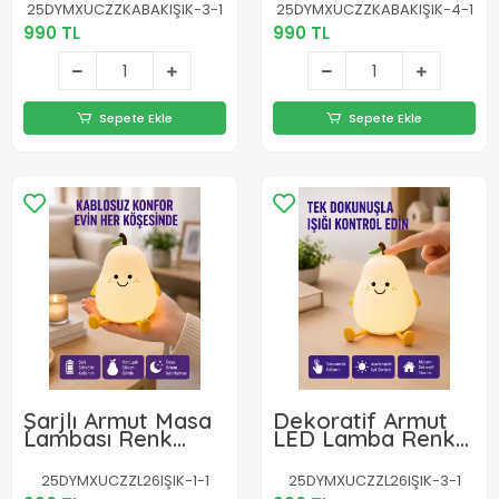
Lamba Yeni Nesil
Ayarlı Yeni Nesil
25DYMXUCZZKABAKIŞIK-3-1
25DYMXUCZZKABAKIŞIK-4-1
990 TL
990 TL
Sepete Ekle
Sepete Ekle
Şarjlı Armut Masa
Dekoratif Armut
Lambası Renk
LED Lamba Renk
Değiştiren LED
Ayarlı Şarj
Gece Işığı
Edilebilir
25DYMXUCZZL26IŞIK-1-1
25DYMXUCZZL26IŞIK-3-1