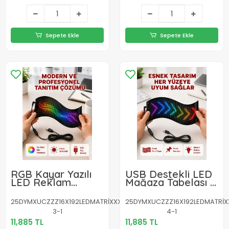
Sepete Ekle
Sepete Ekle
RGB Kayar Yazılı
USB Destekli LED
LED Reklam
Mağaza Tabelası –
Ekranı – USB
Renkli RGB Kayan
Bağlantılı Esnek
Yazı Paneli
25DYMXUCZZZ16X192LEDMATRİXXXXXXXXY-
25DYMXUCZZZ16X192LEDMATRİX
Tasarım
3-1
4-1
11,885 TL
11,885 TL