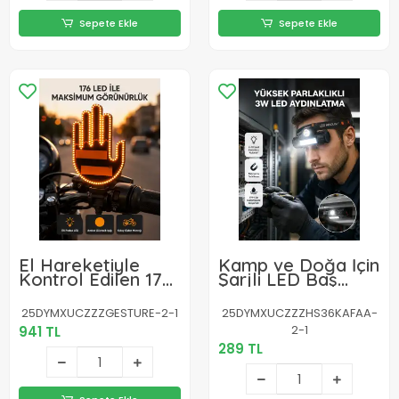
Sepete Ekle
Sepete Ekle
El Hareketiyle
Kamp ve Doğa İçin
Kontrol Edilen 176
Şarjlı LED Baş
LED Amber
Feneri – Mıknatıslı,
Güvenlik Lambası
Su Geçirmez
25DYMXUCZZZGESTURE-2-1
25DYMXUCZZZHS36KAFAA-
2-1
941 TL
289 TL