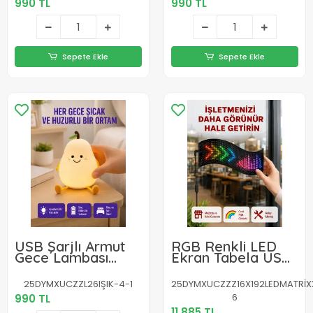
990 TL
990 TL
Sepete Ekle
Sepete Ekle
USB Şarjlı Armut
RGB Renkli LED
Gece Lambası
Ekran Tabela USB
Dokunmatik Renk
Bağlantılı ve
Değişimli
Kayan Yazı
25DYMXUCZZL26IŞIK-4-1
25DYMXUCZZZ16X192LEDMATRİX
Destekli
6
990 TL
11,885 TL