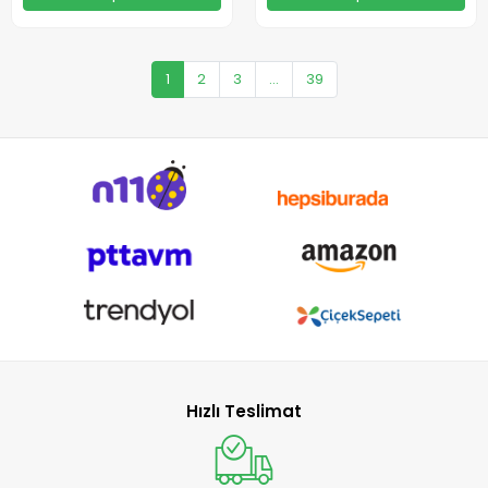
1
2
3
...
39
Hızlı Teslimat