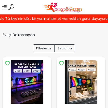
rkiye'nin dört bir yanına hizmet vermekten gurur duyuyoruz! Türki
Ev İçi Dekorasyon
Filtreleme
Sıralama