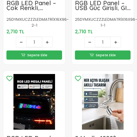
RGB LED Panel –
RGB LED Panel –
Çok Renkli,
USB Güç Girişli, GIF
Kumandalı, USB
ve Yazı Gösterimli
Bağlantılı Yazı ve
Akıllı Ekran
25DYMXUCZZZLEDMATRİX16X96-
25DYMXUCZZZLEDMATRİX16X96
GIF Gösterimli
2-1
1-1
Akıllı Lamba
2,710 TL
2,710 TL
Sepete Ekle
Sepete Ekle