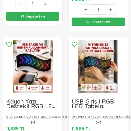
Sepete Ekle
Sepete Ekle
Kayan Yazı
USB Girişli RGB
Destekli RGB LED
LED Tabela
Reklam Paneli
Ayarlanabilir
USB ile Kolay
Parlaklık ve Kayan
25DYMXUCZZZ16X192LEDMATRİXXXXXXXXY-
25DYMXUCZZZ16X192LEDMATRİX
Kurulumlu
Yazı Özellikli
1-1
2-1
11,885 TL
11,885 TL