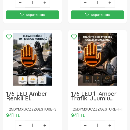
Sepete Ekle
Sepete Ekle
176 LED Amber
176 LED’li Amber
Renkli El
Trafik Uyumlu
Hareketiyle
Sinyal Işığı – El
Kontrol Edilen
Hareketiyle
25DYMXUCZZZGESTURE-3
25DYMXUCZZZGESTURE-1-1
Motosiklet Dönüş
Kontrol
941 TL
941 TL
Sinyali