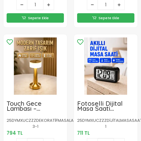
Sepete Ekle
Sepete Ekle
Touch Gece
Fotoselli Dijital
Lambası –
Masa Saati
Dokunmatik
Aydınlatmalı Alarm
Kontrol, Kablosuz
ve Tarih Göstergeli
25DYMXUCZZZDEKORATİFMASALAMBASIIIIIII-
25DYMXUCZZZDİJİTALMASASAATİİİ
Kullanım, Metal
3-1
1
Gövde Yeni Nesil
794 TL
711 TL