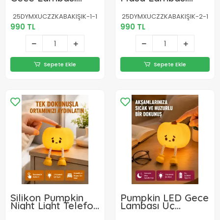
Şarjlı Dokunmatik
Zamanlayıcılı
LED Işık Yeni Nesil
Dokunmatik Yeni
25DYMXUCZZKABAKIŞIK-1-1
25DYMXUCZZKABAKIŞIK-2-1
Nesil
990 TL
990 TL
Sepete Ekle
Sepete Ekle
Silikon Pumpkin
Pumpkin LED Gece
Night Light Telefon
Lambası Üç
Tutuculu LED
Kademeli Işık