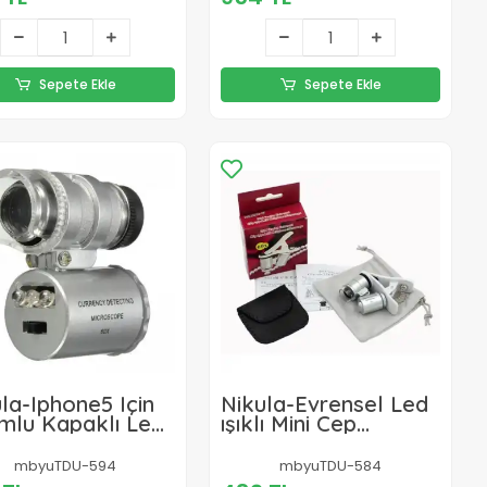
Sepete Ekle
Sepete Ekle
la-Iphone5 Için
Nikula-Evrensel Led
mlu Kapaklı Lens
ışıklı Mini Cep
oskop Taşınabilir
Mikroskobu, Tüm
i Cep Boyutu Led
Kameralı Telefonlar
mbyuTDU-594
mbyuTDU-584
roskop No.9882-
Için No:9882-w