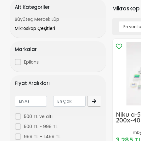
Alt Kategoriler
Mikroskop 
Büyüteç Mercek Lüp
Mikroskop Çeşitleri
Markalar
Epilons
Fiyat Aralıkları
-
Nikula-5
500 TL ve altı
200x-40
1200x Çocuklariçin
500 TL - 999 TL
Eğitici Projektörlü
mby
Mikrosk
999 TL - 1,499 TL
3,285 T