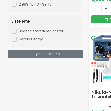
2,999 TL - 3,499 TL
Listeleme
Sadece stoktakileri göster
Ücretsiz Kargo
Seçimleri Temizle
Nikula-
Taşınabil
Parça E
Mikrosko
mby
600x Ve