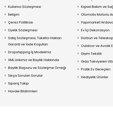
Kullanıcı Sözleşmesi
Kişisel Bakım ve Sağ
İletişim
Otomotiv Motorlu A
Çerez Politikası
Yapımarket Hırdava
Üyelik Sözleşmesi
Ev İçi Dekorasyon
Satış Sözleşmesi, Tüketici Hakları
Dürbün ve Telesko
Garanti ve İade Koşulları
Outdoor ve Avcılık 
Dropshipping İş Modelimiz
Giyim Tekstili
XML Linkimiz ve Bayilik Hakkında
Gıda Takviyeleri Vi
Bayilik Başvuru ve Sözleşme Örneği
Pratik Ev Gereçleri
Sıkça Sorulan Sorular
Hediyelik Ürünler
Sipariş Takip
Havale Bildirimleri