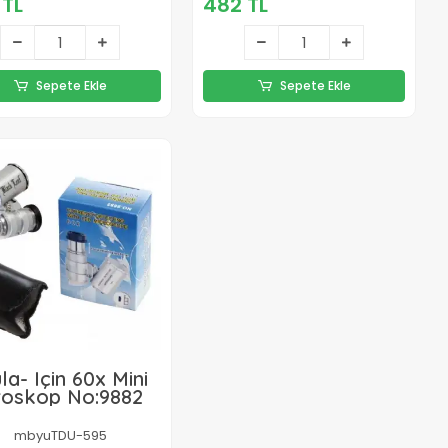
 TL
482 TL
Sepete Ekle
Sepete Ekle
la- Için 60x Mini
roskop No:9882
mbyuTDU-595