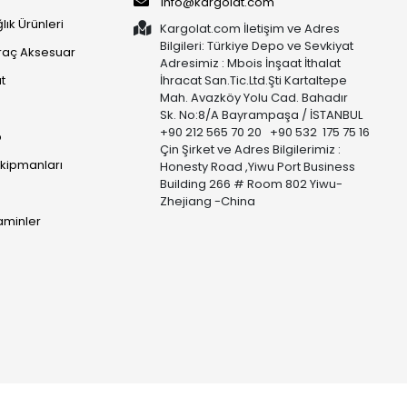
info@kargolat.com
lık Ürünleri
Kargolat.com İletişim ve Adres
Bilgileri: Türkiye Depo ve Sevkiyat
raç Aksesuar
Adresimiz : Mbois İnşaat İthalat
t
İhracat San.Tic.Ltd.Şti Kartaltepe
Mah. Avazköy Yolu Cad. Bahadır
Sk. No:8/A Bayrampaşa / İSTANBUL
+90 212 565 70 20 +90 532 175 75 16
p
Çin Şirket ve Adres Bilgilerimiz :
Ekipmanları
Honesty Road ,Yiwu Port Business
Building 266 # Room 802 Yiwu-
Zhejiang -China
taminler