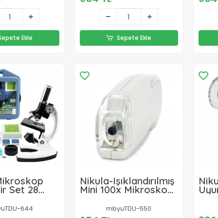
Sepete Ekle
Sepete Ekle
Mikroskop
Nikula-Işıklandırılmış
Niku
ir Set 28
Mini 100x Mikroskop
Uyu
ğitim
Mg10081-2
Mikr
p Kiti 300x
Min
uTDU-644
mbyuTDU-550
 1200x
Mik