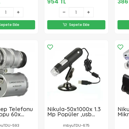
L
954 TL
386
ra
ip5ii
Sepete Ekle
Sepete Ekle
Cep Telefonu
Nikula-50x1000x 1.3
Niku
opu 60x
Mp Popüler ,usb
Mik
İçin No:
Dijital Mikroskop
uTDU-593
mbyuTDU-675