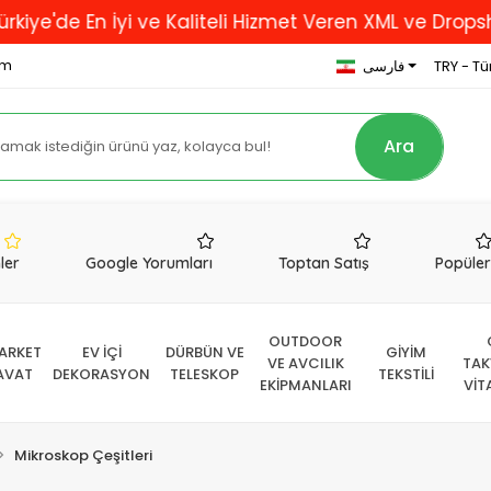
 En İyi ve Kaliteli Hizmet Veren XML ve Dropshipping 
om
TRY - Tür
فارسی
Ara
nler
Google Yorumları
Toptan Satış
Popüle
OUTDOOR
ARKET
EV İÇİ
DÜRBÜN VE
GİYİM
VE AVCILIK
TAK
AVAT
DEKORASYON
TELESKOP
TEKSTİLİ
EKİPMANLARI
VİT
Mikroskop Çeşitleri