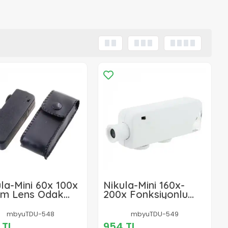
la-Mini 60x 100x
Nikula-Mini 160x-
m Lens Odak
200x Fonksiyonlu
ı Led Cep
Mikroskop Takı
roskop Büyüteç
Büyüteç MG10081-1A
mbyuTDU-548
mbyuTDU-549
 TL
954 TL