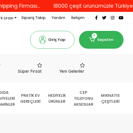
Firması...
18000 çeşit ürünümüzle Türkiye'nin dö
Sipariş Takip
Yardım
İletişim
k Lirası
0
Giriş Yap
Sepetim
r
Süper Fırsat
Yeni Gelenler
GIDA
CEP
PRATİK EV
HEDİYELİK
MIKNATIS
VİYELERİ
TELEFONU
GEREÇLERİ
ÜRÜNLER
ÇEŞİTLERİ
AMİNLER
AKSESUAR