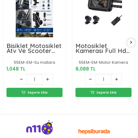
Bisiklet Motosiklet
Motosiklet
Atv Ve Scooter
Kamerası Full Hd
Uyumlu Matara
1080p,150° Geniş
Suluk Tutucu Gidon
Açı 3.0 Ekran Çift
55EM-EM-Su matara
55EM-EM-Motor Kamera
Bağlantılı Esnek
Ön–arka Kamera
1,048 TL
8,088 TL
Gövdeli Şişe Atı
Wifi Destekli Gprs
Özellikli
Sepete Ekle
Sepete Ekle