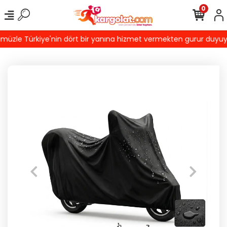
0
zle Türkiye'nin dört bir yanına hizmet vermekten gurur duyuyoruz