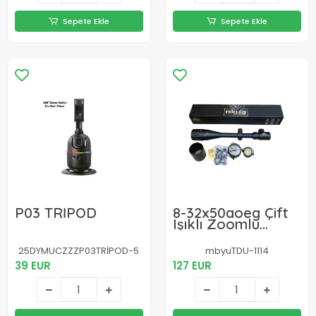
Sepete Ekle
Sepete Ekle
P03 TRİPOD
8-32x50aoeg Çift
Işıklı Zoomlu
Riflescope Dürbün
25DYMUCZZZP03TRİPOD-5
mbyuTDU-1114
39 EUR
127 EUR