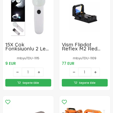
15X Çok
Vism Flipdot
Fonksiyonlu 2 Led
Reflex M2 Red
Işıklı Taşınabilir El
Dot Sight -
Büyüteç
Katlanabilir Optik,
mbyuTDU-1115
mbyuTDU-1109
Tabanca için 22mm
9 EUR
77 EUR
Reflex Nişangâh
Sepete Ekle
Sepete Ekle