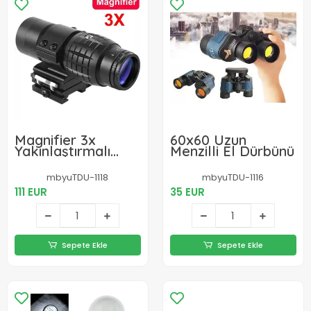
Magnifier 3x
60x60 Uzun
Yakınlaştırmalı
Menzilli El Dürbünü
Dürbün - 22mm
Ray Uyumlu,
mbyuTDU-1118
mbyuTDU-1116
Katlanır Yaylı
111 EUR
35 EUR
Ayaklı
Sepete Ekle
Sepete Ekle