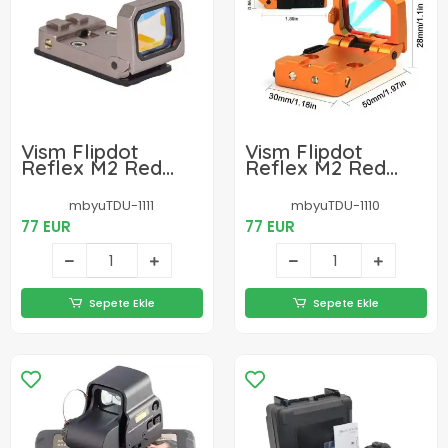
Vism Flipdot
Vism Flipdot
Reflex M2 Red
Reflex M2 Red
Dot Sight -
Dot Sight -
Katlanabilir 22mm
Katlanabilir 22mm
mbyuTDU-1111
mbyuTDU-1110
Reflex Nişangâh
Reflex Nişangâh
77 EUR
77 EUR
Sepete Ekle
Sepete Ekle