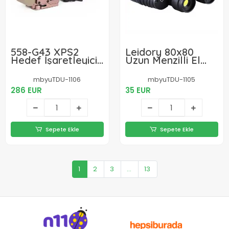
558-G43 XPS2
Leidory 80x80
Hedef İşaretleyici
Uzun Menzilli El
Red Dot -
Dürbünü
Holografik
mbyuTDU-1106
mbyuTDU-1105
Nişangâh, 5x
286 EUR
35 EUR
Büyütmeli Set Çöl
Rengi
Sepete Ekle
Sepete Ekle
1
2
3
...
13