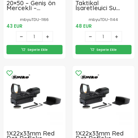
20×50 – Geniş ön
Taktikal
Mercekli –
İşaretleyici Su
1000m/56m El
Geçirmez Güçlü
Dürbünü – Çöl
Kırmızı Lazer
mbyuTDU-1166
mbyuTDU-1144
Rengi
43 EUR
48 EUR
Sepete Ekle
Sepete Ekle
1X22x33mm Red
1X22x33mm Red