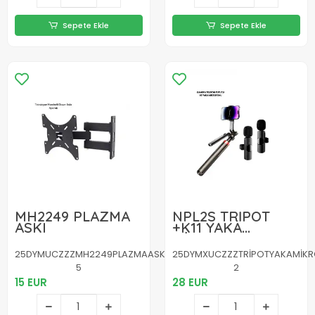
Sepete Ekle
Sepete Ekle
MH2249 PLAZMA
NPL2S TRİPOT
ASKI
+K11 YAKA
MİKROFONU SET
25DYMUCZZZMH2249PLAZMAASKI-
25DYMXUCZZZTRİPOTYAKAMİKR
5
2
15 EUR
28 EUR