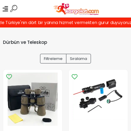
rkiye'nin dört bir yanına hizmet vermekten gurur duyuyoruz! Türki
Dürbün ve Teleskop
Filtreleme
Sıralama