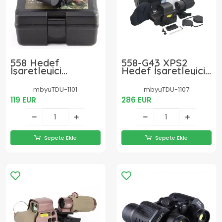
558 Hedef
558-G43 XPS2
İşaretleyici
Hedef İşaretleyici
Holografik
Red Dot -
Nişangâh Reddot -
Holografik
mbyuTDU-1101
mbyuTDU-1107
Siyah
Nişangâh, 5x
119 EUR
286 EUR
Büyütmeli Set-
Siyah
Sepete Ekle
Sepete Ekle