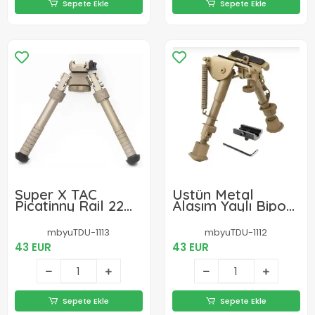
Sepete Ekle
Sepete Ekle
Super X TAC
Üstün Metal
Picatinny Rail 22
Alaşım Yaylı Bipod
mm Hareketli
Çatalayak
Bipod
mbyuTDU-1113
mbyuTDU-1112
43 EUR
43 EUR
Sepete Ekle
Sepete Ekle