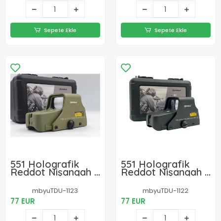
Sepete Ekle
Sepete Ekle
551 Holografik
551 Holografik
Reddot Nişangah -
Reddot Nişangah -
Çöl Rengi
Siyah
mbyuTDU-1123
mbyuTDU-1122
77 EUR
77 EUR