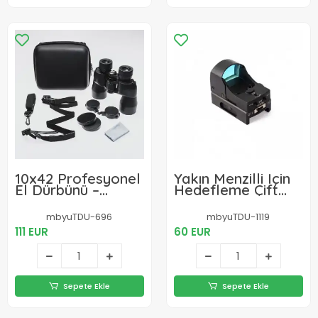
10x42 Profesyonel
Yakın Menzilli Için
El Dürbünü –
Hedefleme Çift
Büyük Mercek –
Renk Işıklı Reddot
Süper Netlik –
Sight
mbyuTDU-696
mbyuTDU-1119
1000m/97m –
111 EUR
60 EUR
Siyah
Sepete Ekle
Sepete Ekle