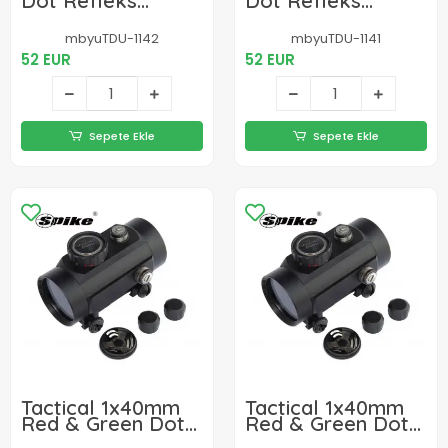
Dot Refleks
Dot Refleks
Dürbün - 4 Farklı
Dürbün - 4 Farklı
Nişangah Tipi
Nişangah Tipi
mbyuTDU-1142
mbyuTDU-1141
11mm Ray Uyumlu
22mm Ray Uyumlu
52 EUR
52 EUR
Sepete Ekle
Sepete Ekle
Tactical 1x40mm
Tactical 1x40mm
Red & Green Dot
Red & Green Dot
Sight - Geniş Görüş
Sight - Geniş Görüş