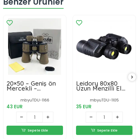
Benzer Ürünler
20×50 – Geniş ön
Leidory 80x80
Mercekli –
Uzun Menzilli El
1000m/56m El
Dürbünü
Dürbünü – Çöl
mbyuTDU-1166
mbyuTDU-1105
Rengi
43 EUR
35 EUR
Sepete Ekle
Sepete Ekle