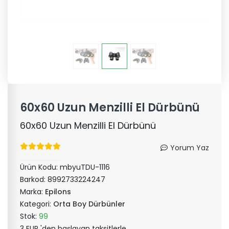
60x60 Uzun Menzilli El Dürbünü
60x60 Uzun Menzilli El Dürbünü
Yorum Yaz
Ürün Kodu:
mbyuTDU-1116
Barkod:
8992733224247
Marka:
Epilons
Kategori:
Orta Boy Dürbünler
Stok:
99
3 EUR 'den başlayan taksitlerle