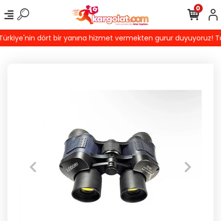
0
kiye'nin dört bir yanına hizmet vermekten gurur duyuyoruz! Türki