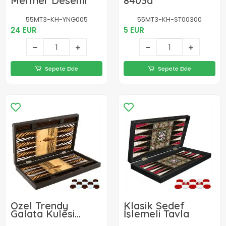
Mermer Desenli
8403a
55MT3-KH-YNG005
55MT3-KH-ST00300
24 EUR
5 EUR
Sepete Ekle
Sepete Ekle
Özel Trendy
Klasik Sedef
Galata Kulesi
İşlemeli Tavla
Tasarımı Tavla