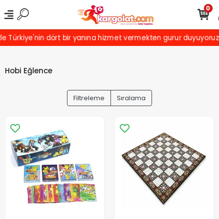
0
rkiye'nin dört bir yanına hizmet vermekten gurur duyuyoruz! Türki
Hobi Eğlence
Filtreleme
Sıralama