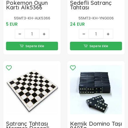
Pokemon Oyun
Sedefli Satranç
Kartı Alk5366
Tahtası
55MT3-KH-ALK5366
55MT3-KH-YNG006
5 EUR
24 EUR
Sepete Ekle
Sepete Ekle
Satranç Tahtası
Kemik Domino Taşı