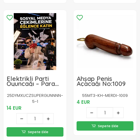
Elektrikli Parti
Ahşap Penis
Oyuncağı – Para
Açacağı No:1009
Atan Tabanca Yeni
Nesil
25DYMXUCZSUPERGUNNNN-
55MT3-KH-MERDI-1009
5-1
4 EUR
14 EUR
Sepete Ekle
Sepete Ekle