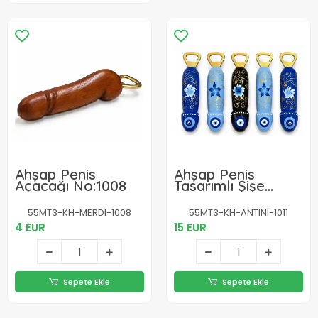
Ahşap Penis
Ahşap Penis
Açacağı No:1008
Tasarımlı Şişe
Açacağı 5'li Set
No:1011
55MT3-KH-MERDI-1008
55MT3-KH-ANTINI-1011
4 EUR
15 EUR
Sepete Ekle
Sepete Ekle