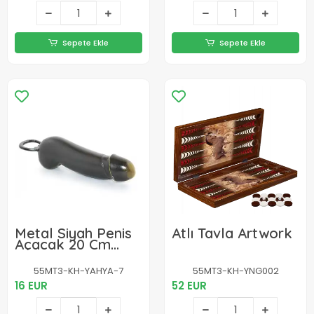
Sepete Ekle
Sepete Ekle
Metal Siyah Penis
Atlı Tavla Artwork
Açacak 20 Cm
No:7
55MT3-KH-YAHYA-7
55MT3-KH-YNG002
16 EUR
52 EUR