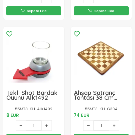
Sepete Ekle
Sepete Ekle
Tekli Shot Bardak
Ahşap Satranç
Oyunu Alk1492
Tahtası 38 Cm
G304
55MT3-KH-ALK1492
55MT3-KH-G304
8 EUR
74 EUR