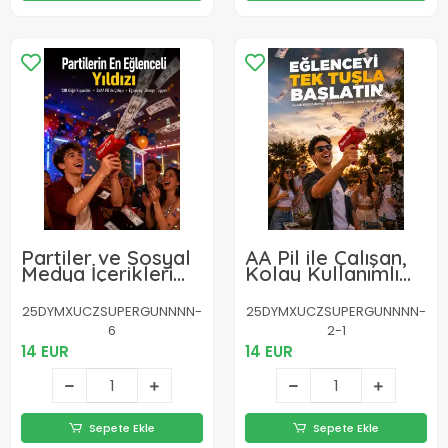
Partiler ve Sosyal
AA Pil ile Çalışan,
Medya İçerikleri
Kolay Kullanımlı
İçin Etkili Kâğıt
Kâğıt Fırlatıcı
Atma Oyuncağı
Oyuncak Yeni Nesil
25DYMXUCZSUPERGUNNNN-
25DYMXUCZSUPERGUNNNN-
Yeni Nesil
6
2-1
14 EUR
14 EUR
Sepete Ekle
Sepete Ekle