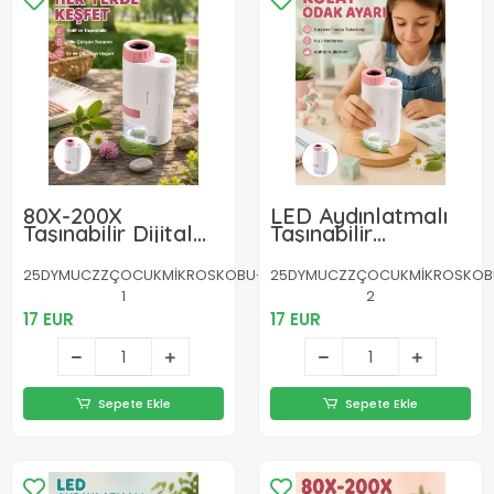
80X-200X
LED Aydınlatmalı
Taşınabilir Dijital
Taşınabilir
Mikroskop LED
Mikroskop 80X-
Işıklı Çocuk Eğitim
200X Ayarlanabilir
25DYMUCZZÇOCUKMİKROSKOBU-
25DYMUCZZÇOCUKMİKROSKOB
Mikroskobu
Büyütme Özellikli
1
2
17 EUR
17 EUR
Sepete Ekle
Sepete Ekle