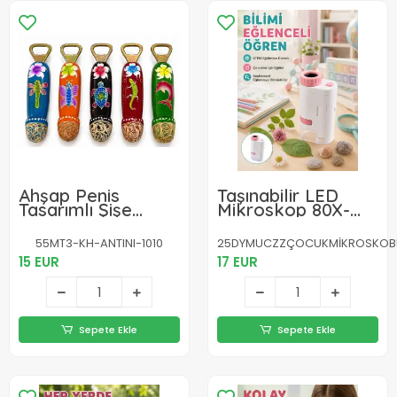
Ahşap Penis
Taşınabilir LED
Tasarımlı Şişe
Mikroskop 80X-
Açacağı 5'li Set
200X Büyütmeli
No:1010
Çocuklar İçin
55MT3-KH-ANTINI-1010
25DYMUCZZÇOCUKMİKROSKOB
Eğitici Bilim
15 EUR
17 EUR
Mikroskobu
Sepete Ekle
Sepete Ekle