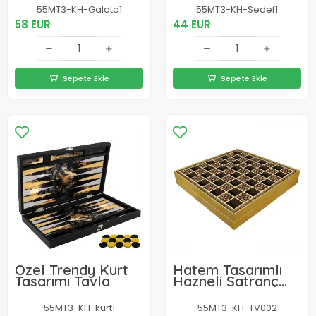
55MT3-KH-Galata1
55MT3-KH-Sedef1
58 EUR
44 EUR
Sepete Ekle
Sepete Ekle
Özel Trendy Kurt
Hatem Tasarımlı
Tasarımı Tavla
Hazneli Satranç
Takımı Tv002
55MT3-KH-kurt1
55MT3-KH-TV002