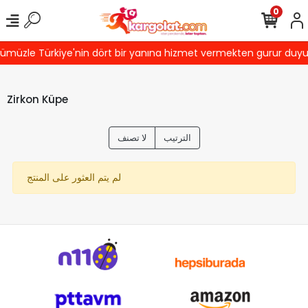
0
müzle Türkiye'nin dört bir yanına hizmet vermekten gurur duyuyor
Zirkon Küpe
الترتيب
لا تصنف
لم يتم العثور على المنتج