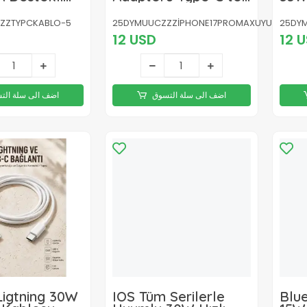
ğlantı Şarj
C Kablo Seti
Set
Kablosu
ZZTYPCKABLO-5
25DYMUUCZZZİPHONE17PROMAXUYUMLUŞARJ
25DYM
12 USD
12 
اضف الى سلة التسوق
اضف الى سلة الت
Ligtning 30W
IOS Tüm Serilerle
Blu