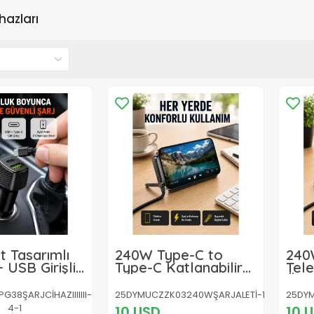
hazları
 Tasarımlı
240W Type-C to
240
 USB Girişli
Type-C Katlanabilir
Tele
j Başlığı
Standlı Hızlı Şarj
Örgü
Kablosu
Kab
38ŞARJCİHAZIIIIIII-
25DYMUCZZK03240WŞARJALETİ-1
25DYM
4-1
10 USD
10 