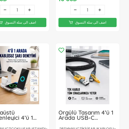
اضف الى سلة التسوق
اضف الى سلة التسوق
aüstü
Örgülü Tasarım 4’ü 1
nleyici 4’ü 1
Arada USB-C
da Kablosuz Şarj
Lightning Hızlı Şarj
suarı Yeni Nesil
Kablosu
MXUCZÇOKLUŞARJSTANDI-
25DYMXUCZİKİLİŞARJKABLOSU-