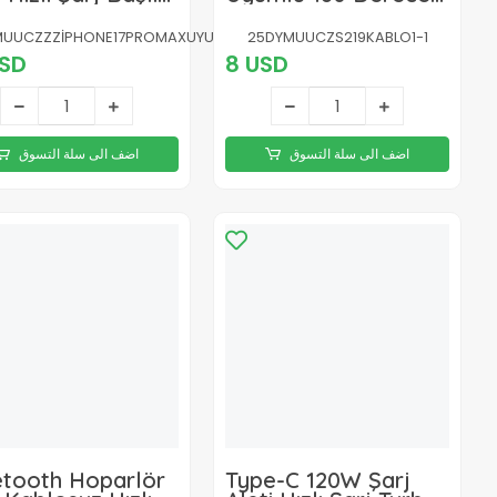
Type-c Şarj Kablosu
Yeni Nesil
SETİ-6
UUCZZZİPHONE17PROMAXUYUMLUŞARJSETİ-7
25DYMUUCZS219KABLO1-1
USD
8 USD
اضف الى سلة التسوق
اضف الى سلة التسوق
etooth Hoparlör
Type-C 120W Şarj