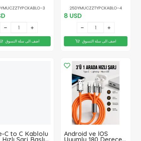
nıklı 6A Hızlı
Premium 3'ü 1 Arada
j Kablosu
Şarj Kablosu
DYMUCZZTYPCKABLO-3
25DYMUCZZTYPCKABLO-4
SD
8 USD
اضف الى سلة التسوق
اضف الى سلة التسوق
e-C to C Kablolu
Android ve İOS
Hızlı Şarj Başlığı
Uyumlu 180 Derece