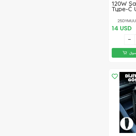
120W Şar
Type-C 
Turbo Şa
Nesil
25DYMUU
14 USD
سوق