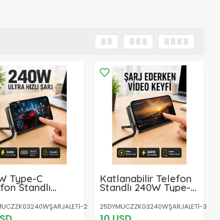
W Type-C
Katlanabilir Telefon
fon Standlı
Standlı 240W Type-C
lü Şarj ve Data
Hızlı Şarj Kablosu
losu
UCZZK03240WŞARJALETİ-2
25DYMUCZZK03240WŞARJALETİ-3
USD
10 USD