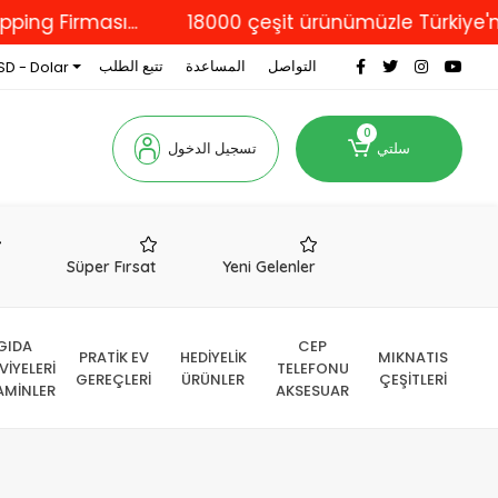
sı...
18000 çeşit ürünümüzle Türkiye'nin dört bi
التواصل
المساعدة
تتبع الطلب
SD - Dolar
0
سلتي
تسجيل الدخول
r
Süper Fırsat
Yeni Gelenler
GIDA
CEP
PRATİK EV
HEDİYELİK
MIKNATIS
VİYELERİ
TELEFONU
GEREÇLERİ
ÜRÜNLER
ÇEŞİTLERİ
AMİNLER
AKSESUAR