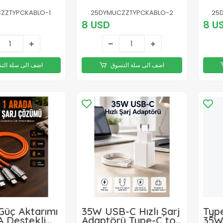
çlı Şarj ve
USB Uyumlu 3'ü 1
Daya
arım
Arada Hızlı Şarj
Şar
ZZTYPCKABLO-1
25DYMUCZZTYPCKABLO-2
25
Kablosu
8 USD
8 U
اضف الى سلة التسوق
اضف الى سلة الت
Güç Aktarımı
35W USB-C Hızlı Şarj
Typ
A Destekli
Adaptörü Type-C to
35W 