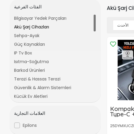
الفئات الفرعية
Akü Şarj Ci
Bilgisayar Yedek Parçaları
Akü Şarj Cihazları
Sehpa-Ayak
Güç Kaynakları
IP Tv Box
Isıtma-Soğutma
Barkod Ürünleri
Terazi & Hassas Terazi
Güvenlik & Alarm Sistemleri
Küçük Ev Aletleri
Piller Aküler
Kompakt
العلامات التجارية
Type-C +
Çeşitli Elektronik Ürünler
Araç Şar
Ses Sistemleri &Hoparlörler
Epilons
25DYMXUCZPG
İnce Malzemeler