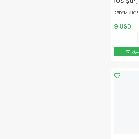
İOS Şarj
Hızlı Şa
25DYMUUCZ
9 USD
سوق