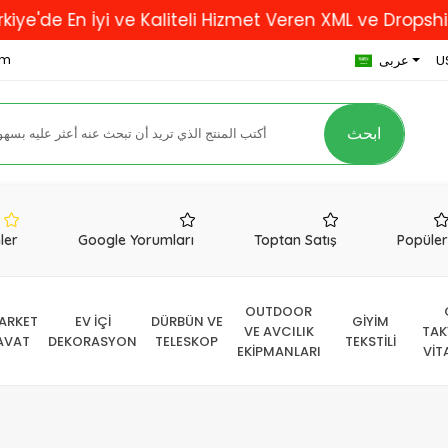
yi ve Kaliteli Hizmet Veren XML ve Dropshipping Firma
om
U
عربى
ابحث
nler
Google Yorumları
Toptan Satış
Popüle
OUTDOOR
ARKET
EV İÇİ
DÜRBÜN VE
GİYİM
VE AVCILIK
TAK
AVAT
DEKORASYON
TELESKOP
TEKSTİLİ
EKİPMANLARI
VİT