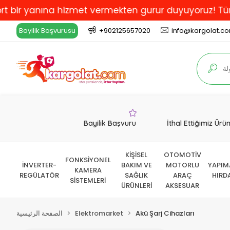
ına hizmet vermekten gurur duyuyoruz! Türkiye'de En İ
Bayilik Başvurusu
+902125657020
info@kargolat.c
Bayilik Başvuru
İthal Ettiğimiz Ürü
KİŞİSEL
OTOMOTİV
FONKSİYONEL
İNVERTER-
BAKIM VE
MOTORLU
YAPIM
KAMERA
REGÜLATÖR
SAĞLIK
ARAÇ
HIRD
SİSTEMLERİ
ÜRÜNLERİ
AKSESUAR
Akü Şarj Cihazları
Elektromarket
الصفحة الرئيسية