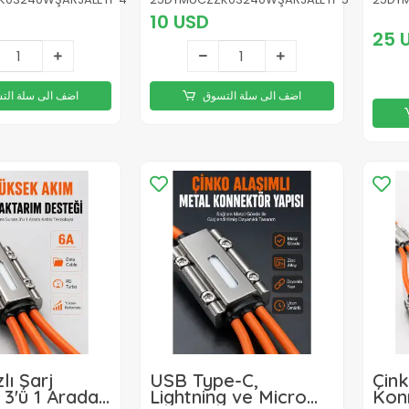
10 USD
25 
اضف الى سلة التسوق
اضف الى سلة الت
lı Şarj
USB Type-C,
Çink
 3'ü 1 Arada
Lightning ve Micro
Kon