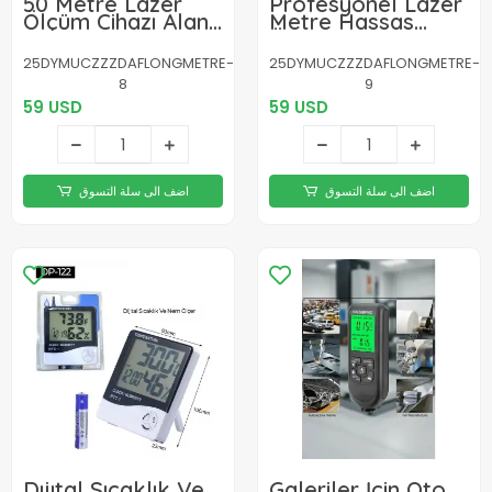
50 Metre Lazer
Profesyonel Lazer
Ölçüm Cihazı Alan
Metre Hassas
ve Mesafe
Ölçüm ve Dijital
Hesaplama Yeni
Ekran Yeni Nesil
25DYMUCZZZDAFLONGMETRE-
25DYMUCZZZDAFLONGMETRE-
Nesil
8
9
59 USD
59 USD
اضف الى سلة التسوق
اضف الى سلة التسوق
Dıjıtal Sıcaklık Ve
Galeriler İçin Oto