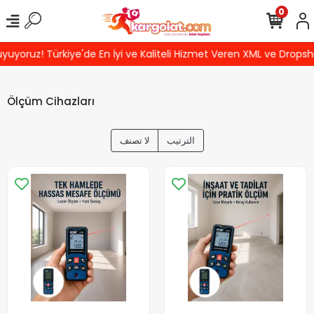
0
ruz! Türkiye'de En İyi ve Kaliteli Hizmet Veren XML ve Dropshippi
Ölçüm Cihazları
الترتيب
لا تصنف