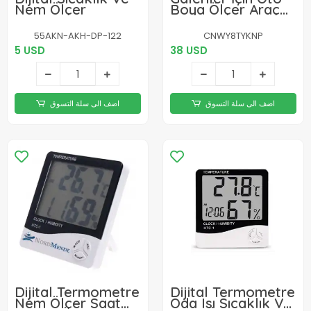
Nem Ölçer
Boya Ölçer Araç
Kaporta Boya
Kalınlık Ölçüm
55AKN-AKH-DP-122
CNWY8TYKNP
Cihazı Oto
5 USD
38 USD
Ekspertiz Test
Dedektörü
اضف الى سلة التسوق
اضف الى سلة التسوق
Dijital Termometre
Dijital Termometre
Nem Ölçer Saat
Oda Isı Sıcaklık Ve