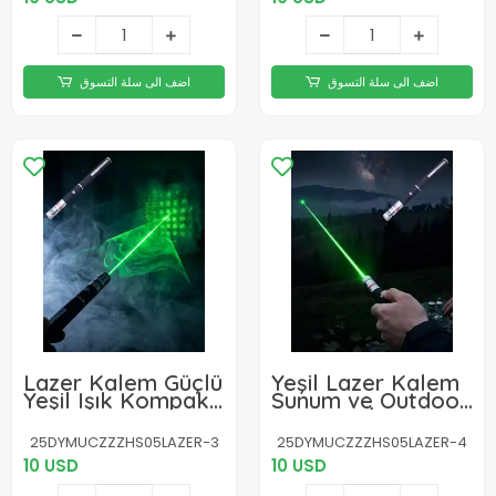
اضف الى سلة التسوق
اضف الى سلة التسوق
Lazer Kalem Güçlü
Yeşil Lazer Kalem
Yeşil Işık Kompakt
Sunum ve Outdoor
ve Pratik Kullanım
Kullanım İçin Güçlü
Işın
25DYMUCZZZHS05LAZER-3
25DYMUCZZZHS05LAZER-4
10 USD
10 USD