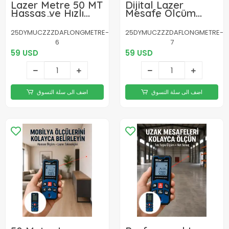
Lazer Metre 50 MT
Dijital Lazer
Hassas ve Hızlı
Mesafe Ölçüm
Ölçüm Özellikli
Cihazı İnşaat ve Ev
Yeni Nesil
Kullanımı Yeni
25DYMUCZZZDAFLONGMETRE-
25DYMUCZZZDAFLONGMETRE-
Nesil
6
7
59 USD
59 USD
اضف الى سلة التسوق
اضف الى سلة التسوق