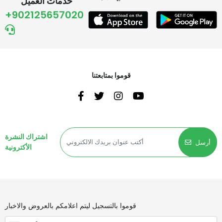
خدمات العميل
+902125657020
قوموا بمتابعتنا
اشتراك النشرة
أرسل
الأكترونية
قوموا بالتسجيل ليتم اعلامكم بالعروض والاخبار