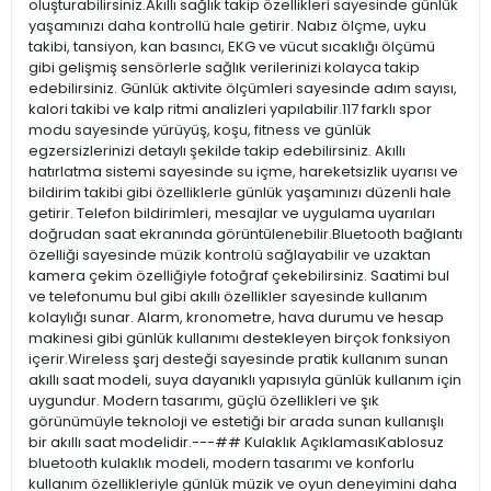
oluşturabilirsiniz.Akıllı sağlık takip özellikleri sayesinde günlük
yaşamınızı daha kontrollü hale getirir. Nabız ölçme, uyku
takibi, tansiyon, kan basıncı, EKG ve vücut sıcaklığı ölçümü
gibi gelişmiş sensörlerle sağlık verilerinizi kolayca takip
edebilirsiniz. Günlük aktivite ölçümleri sayesinde adım sayısı,
kalori takibi ve kalp ritmi analizleri yapılabilir.117 farklı spor
modu sayesinde yürüyüş, koşu, fitness ve günlük
egzersizlerinizi detaylı şekilde takip edebilirsiniz. Akıllı
hatırlatma sistemi sayesinde su içme, hareketsizlik uyarısı ve
bildirim takibi gibi özelliklerle günlük yaşamınızı düzenli hale
getirir. Telefon bildirimleri, mesajlar ve uygulama uyarıları
doğrudan saat ekranında görüntülenebilir.Bluetooth bağlantı
özelliği sayesinde müzik kontrolü sağlayabilir ve uzaktan
kamera çekim özelliğiyle fotoğraf çekebilirsiniz. Saatimi bul
ve telefonumu bul gibi akıllı özellikler sayesinde kullanım
kolaylığı sunar. Alarm, kronometre, hava durumu ve hesap
makinesi gibi günlük kullanımı destekleyen birçok fonksiyon
içerir.Wireless şarj desteği sayesinde pratik kullanım sunan
akıllı saat modeli, suya dayanıklı yapısıyla günlük kullanım için
uygundur. Modern tasarımı, güçlü özellikleri ve şık
görünümüyle teknoloji ve estetiği bir arada sunan kullanışlı
bir akıllı saat modelidir.---## Kulaklık AçıklamasıKablosuz
bluetooth kulaklık modeli, modern tasarımı ve konforlu
kullanım özellikleriyle günlük müzik ve oyun deneyimini daha