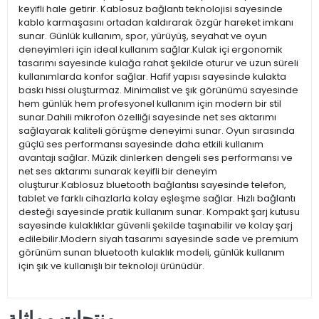
keyifli hale getirir. Kablosuz bağlantı teknolojisi sayesinde
kablo karmaşasını ortadan kaldırarak özgür hareket imkanı
sunar. Günlük kullanım, spor, yürüyüş, seyahat ve oyun
deneyimleri için ideal kullanım sağlar.Kulak içi ergonomik
tasarımı sayesinde kulağa rahat şekilde oturur ve uzun süreli
kullanımlarda konfor sağlar. Hafif yapısı sayesinde kulakta
baskı hissi oluşturmaz. Minimalist ve şık görünümü sayesinde
hem günlük hem profesyonel kullanım için modern bir stil
sunar.Dahili mikrofon özelliği sayesinde net ses aktarımı
sağlayarak kaliteli görüşme deneyimi sunar. Oyun sırasında
güçlü ses performansı sayesinde daha etkili kullanım
avantajı sağlar. Müzik dinlerken dengeli ses performansı ve
net ses aktarımı sunarak keyifli bir deneyim
oluşturur.Kablosuz bluetooth bağlantısı sayesinde telefon,
tablet ve farklı cihazlarla kolay eşleşme sağlar. Hızlı bağlantı
desteği sayesinde pratik kullanım sunar. Kompakt şarj kutusu
sayesinde kulaklıklar güvenli şekilde taşınabilir ve kolay şarj
edilebilir.Modern siyah tasarımı sayesinde sade ve premium
görünüm sunan bluetooth kulaklık modeli, günlük kullanım
için şık ve kullanışlı bir teknoloji ürünüdür.
منتجات مماثلة