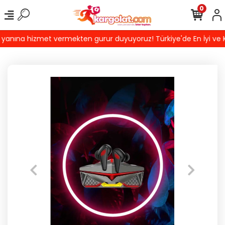
0
yanına hizmet vermekten gurur duyuyoruz! Türkiye'de En İyi ve Kal