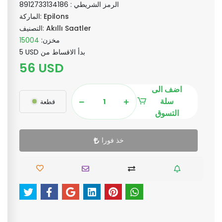
الرمز الشريطي :
8912733134186
Epilons
الماركة:
Akıllı Saatler
التصنيف:
مخزن:
15004
5 USD بدأ الاقساط من
56 USD
اضف الى
سلة
قطعة
التسوق
خذ فورا