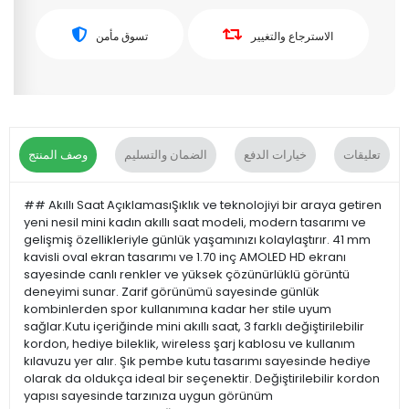
الاسترجاع والتغيير
تسوق مأمن
تعليقات
خيارات الدفع
الضمان والتسليم
وصف المنتج
## Akıllı Saat AçıklamasıŞıklık ve teknolojiyi bir araya getiren
yeni nesil mini kadın akıllı saat modeli, modern tasarımı ve
gelişmiş özellikleriyle günlük yaşamınızı kolaylaştırır. 41 mm
kavisli oval ekran tasarımı ve 1.70 inç AMOLED HD ekranı
sayesinde canlı renkler ve yüksek çözünürlüklü görüntü
deneyimi sunar. Zarif görünümü sayesinde günlük
kombinlerden spor kullanımına kadar her stile uyum
sağlar.Kutu içeriğinde mini akıllı saat, 3 farklı değiştirilebilir
kordon, hediye bileklik, wireless şarj kablosu ve kullanım
kılavuzu yer alır. Şık pembe kutu tasarımı sayesinde hediye
olarak da oldukça ideal bir seçenektir. Değiştirilebilir kordon
yapısı sayesinde tarzınıza uygun görünüm