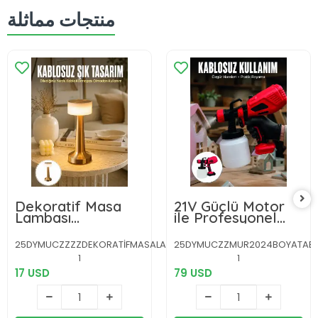
منتجات مماثلة
Dekoratif Masa
21V Güçlü Motor
Lambası
ile Profesyonel
Dokunmatik Renk
Boyama
Değiştirebilen
Performansı
25DYMUCZZZZDEKORATİFMASALAMBASIIIIIII1-
25DYMUCZZMUR2024BOYATAB
Gece Lambası Yeni
1
1
Nesil
17 USD
79 USD