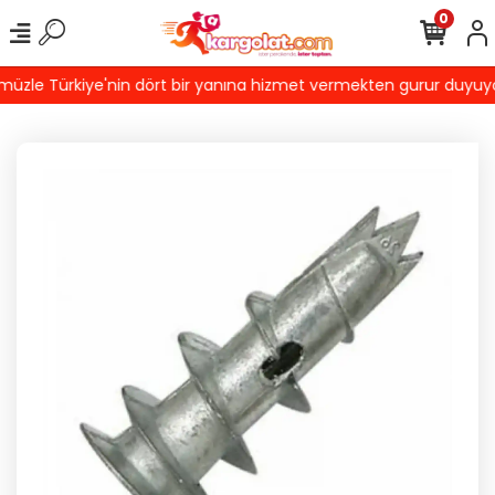
0
zle Türkiye'nin dört bir yanına hizmet vermekten gurur duyuyoruz!