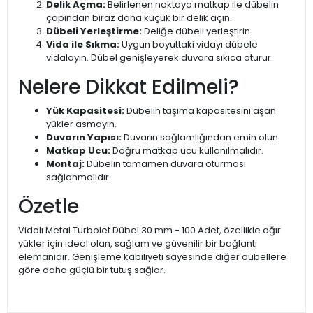
Delik Açma:
Belirlenen noktaya matkap ile dübelin
çapından biraz daha küçük bir delik açın.
Dübeli Yerleştirme:
Deliğe dübeli yerleştirin.
Vida ile Sıkma:
Uygun boyuttaki vidayı dübele
vidalayın. Dübel genişleyerek duvara sıkıca oturur.
Nelere Dikkat Edilmeli?
Yük Kapasitesi:
Dübelin taşıma kapasitesini aşan
yükler asmayın.
Duvarın Yapısı:
Duvarın sağlamlığından emin olun.
Matkap Ucu:
Doğru matkap ucu kullanılmalıdır.
Montaj:
Dübelin tamamen duvara oturması
sağlanmalıdır.
Özetle
Vidalı Metal Turbolet Dübel 30 mm - 100 Adet, özellikle ağır
yükler için ideal olan, sağlam ve güvenilir bir bağlantı
elemanıdır. Genişleme kabiliyeti sayesinde diğer dübellere
göre daha güçlü bir tutuş sağlar.