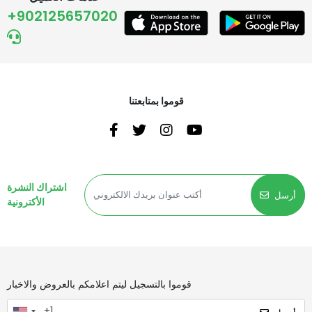
+902125657020
قوموا بمتابعتنا
اشتراك النشرة
أرسل
الأكترونية
قوموا بالتسجيل ليتم اعلامكم بالعروض والاخبار