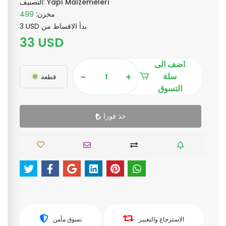
Yapı Malzemeleri
التصنيف:
مخزن:
499
3 USD بدأ الاقساط من
33 USD
اضف الى
سلة
قطعة
التسوق
خذ فورا
الاسترجاع والتغيير
تسوق مأمن