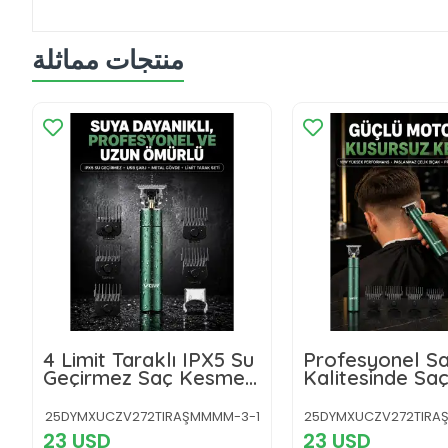
منتجات مماثلة
4 Limit Taraklı IPX5 Su
Profesyonel S
Geçirmez Saç Kesme
Kalitesinde Sa
Makinesi
Sakal Kesme M
25DYMXUCZV272TIRAŞMMMM-3-1
25DYMXUCZV272TIRA
23 USD
23 USD