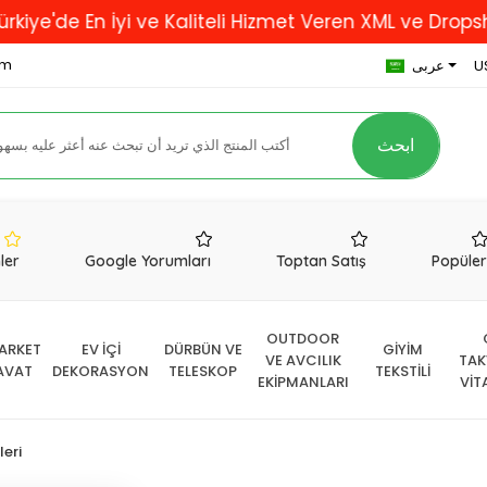
En İyi ve Kaliteli Hizmet Veren XML ve Dropshipping F
om
U
عربى
ابحث
nler
Google Yorumları
Toptan Satış
Popüle
OUTDOOR
ARKET
EV İÇİ
DÜRBÜN VE
GİYİM
VE AVCILIK
TAK
AVAT
DEKORASYON
TELESKOP
TEKSTİLİ
EKİPMANLARI
VİT
leri