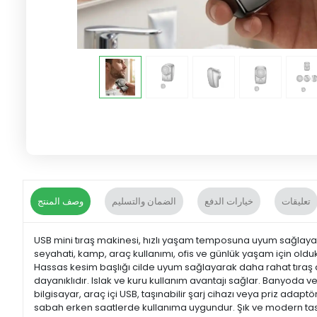
تعليقات
خيارات الدفع
الضمان والتسليم
وصف المنتج
USB mini tıraş makinesi, hızlı yaşam temposuna uyum sağlayan m
seyahati, kamp, araç kullanımı, ofis ve günlük yaşam için old
Hassas kesim başlığı cilde uyum sağlayarak daha rahat tıraş de
dayanıklıdır. Islak ve kuru kullanım avantajı sağlar. Banyoda ve
bilgisayar, araç içi USB, taşınabilir şarj cihazı veya priz adapt
sabah erken saatlerde kullanıma uygundur. Şık ve modern tasa