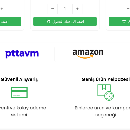
ق
اضف الى سلة التسوق
اضف ا
Güvenli Alışveriş
Geniş Ürün Yelpazesi
enli ve kolay ödeme
Binlerce ürün ve kampa
sistemi
seçeneği