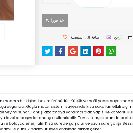
خذ فورا
أرجح
اضافة الى المفضلة
odern bir kişisel bakım ürünüdür. Küçük ve hafif yapısı sayesinde süre
ukça uygundur.Güçlü motor sistemi sayesinde kısa sakalları etkili biçi
neyimi sunar. Tahrişi azaltmaya yardımcı olan yapısı ile konforlu kul
ya lavabo başında rahatça kullanılabilir. Temizlik açısından da pratik k
örü ile kolayca enerji alır. Kısa sürede şarj olur ve uzun süre çalışır.S
rımı ile günlük bakım ürünleri arasında dikkat çeker.