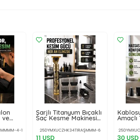
alon
Şarjlı Titanyum Bıçaklı
Kablosu
ç ve
Saç Kesme Makinesi
Amaçlı 
akinesi
Yeni Nesil
ŞMMMM-4-1
25DYMXUCZHK34TIRAŞMMM-6
25DYMXUC
11 USD
30 USD