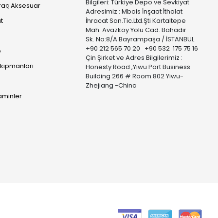
Bilgileri: Türkiye Depo ve Sevkiyat
raç Aksesuar
Adresimiz : Mbois İnşaat İthalat
t
İhracat San.Tic.Ltd.Şti Kartaltepe
Mah. Avazköy Yolu Cad. Bahadır
Sk. No:8/A Bayrampaşa / İSTANBUL
+90 212 565 70 20 +90 532 175 75 16
p
Çin Şirket ve Adres Bilgilerimiz :
Ekipmanları
Honesty Road ,Yiwu Port Business
Building 266 # Room 802 Yiwu-
Zhejiang -China
taminler