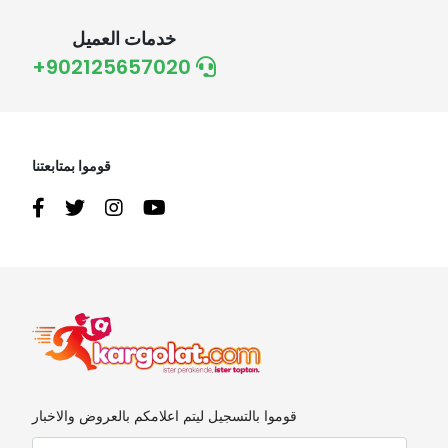
خدمات العميل
+902125657020
قوموا بمتابعتنا
قوموا بالتسجيل ليتم اعلامكم بالعروض والاخبار