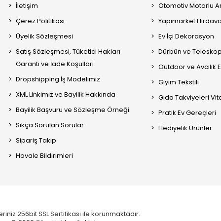
İletişim
Otomotiv Motorlu A
Çerez Politikası
Yapımarket Hırdava
Üyelik Sözleşmesi
Ev İçi Dekorasyon
Satış Sözleşmesi, Tüketici Hakları
Dürbün ve Telesko
Garanti ve İade Koşulları
Outdoor ve Avcılık 
Dropshipping İş Modelimiz
Giyim Tekstili
XML Linkimiz ve Bayilik Hakkında
Gıda Takviyeleri Vi
Bayilik Başvuru ve Sözleşme Örneği
Pratik Ev Gereçleri
Sıkça Sorulan Sorular
Hediyelik Ürünler
Sipariş Takip
Havale Bildirimleri
eriniz 256bit SSL Sertifikası ile korunmaktadır.