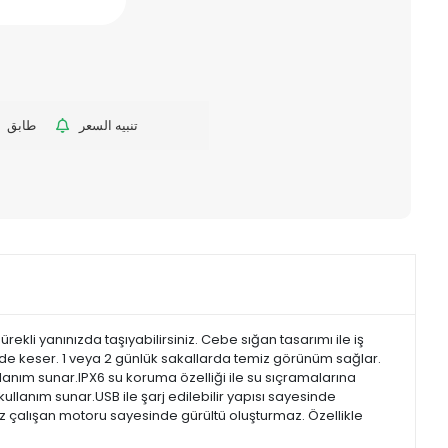
تنبيه السعر
طابق
kli yanınızda taşıyabilirsiniz. Cebe sığan tasarımı ile iş
mde keser. 1 veya 2 günlük sakallarda temiz görünüm sağlar.
lanım sunar.IPX6 su koruma özelliği ile su sıçramalarına
ullanım sunar.USB ile şarj edilebilir yapısı sayesinde
essiz çalışan motoru sayesinde gürültü oluşturmaz. Özellikle