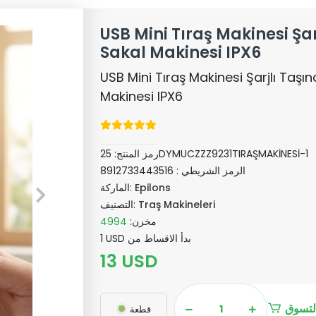
USB Mini Tıraş Makinesi Şarj
Sakal Makinesi IPX6
USB Mini Tıraş Makinesi Şarjlı Taşına
Makinesi IPX6
25DYMUCZZZ9231TIRAŞMAKİNESİ-1
رمز المنتج:
الرمز الشريطي :
8912733443516
Epilons
الماركة:
Traş Makineleri
التصنيف:
مخزن:
4994
1 USD بدأ الاقساط من
13 USD
لتسوق
قطعة