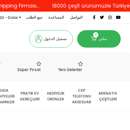
irması...
18000 çeşit ürünümüzle Türkiye'nin dör
التواصل
المساعدة
تتبع الطلب
SD - Dolar
0
سلتي
تسجيل الدخول
r
Süper Fırsat
Yeni Gelenler
GIDA
CEP
PRATİK EV
HEDİYELİK
MIKNATIS
VİYELERİ
TELEFONU
GEREÇLERİ
ÜRÜNLER
ÇEŞİTLERİ
AMİNLER
AKSESUAR