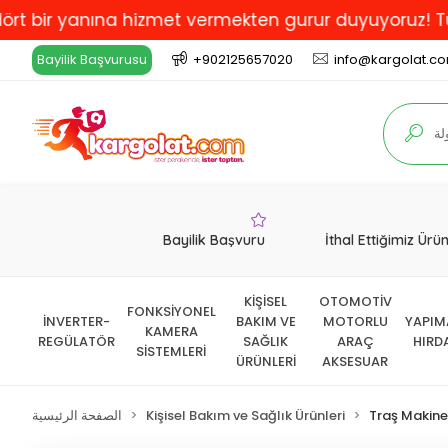
 yanına hizmet vermekten gurur duyuyoruz! Türkiye'de 
Bayilik Başvurusu
+902125657020
info@kargolat.c
Bayilik Başvuru
İthal Ettiğimiz Ürü
KİŞİSEL
OTOMOTİV
FONKSİYONEL
İNVERTER-
BAKIM VE
MOTORLU
YAPIM
KAMERA
REGÜLATÖR
SAĞLIK
ARAÇ
HIRD
SİSTEMLERİ
ÜRÜNLERİ
AKSESUAR
Traş Makine
Kişisel Bakım ve Sağlık Ürünleri
الصفحة الرئيسية