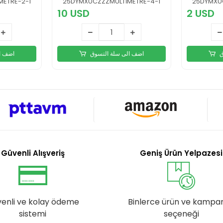
ETRE-2-1
25DYMXUCZZZMULTİMETRE-4-1
25DYMXU
10 USD
2 USD
ق
اضف الى سلة التسوق
اضف ا
Güvenli Alışveriş
Geniş Ürün Yelpazesi
enli ve kolay ödeme
Binlerce ürün ve kampa
sistemi
seçeneği