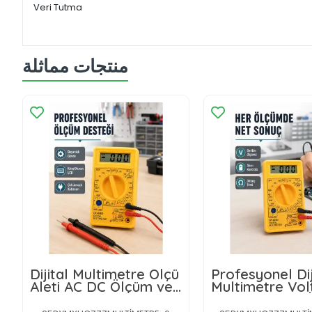
Veri Tutma
منتجات مماثلة
Dijital Multimetre Ölçü
Profesyonel Dij
Aleti AC DC Ölçüm ve
Multimetre Vol
LCD Ekranlı Yeni Nesil
Amper Direnç 
Yeni Nesil