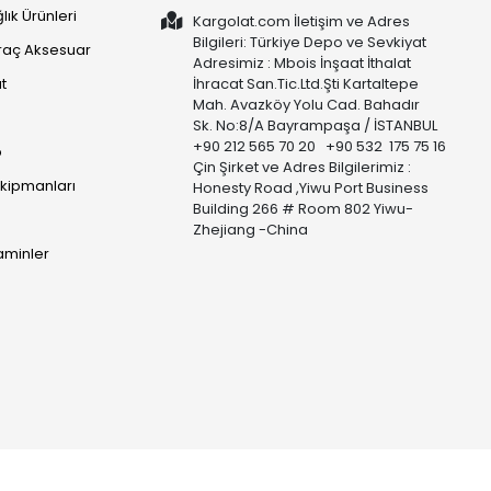
lık Ürünleri
Kargolat.com İletişim ve Adres
Bilgileri: Türkiye Depo ve Sevkiyat
raç Aksesuar
Adresimiz : Mbois İnşaat İthalat
t
İhracat San.Tic.Ltd.Şti Kartaltepe
Mah. Avazköy Yolu Cad. Bahadır
Sk. No:8/A Bayrampaşa / İSTANBUL
+90 212 565 70 20 +90 532 175 75 16
p
Çin Şirket ve Adres Bilgilerimiz :
Ekipmanları
Honesty Road ,Yiwu Port Business
Building 266 # Room 802 Yiwu-
Zhejiang -China
taminler