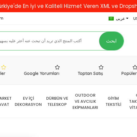
En İyi ve Kaliteli Hizmet Veren XML ve Dropshipping F
om
U
عربى
ابحث
nler
Google Yorumları
Toptan Satış
Popüle
OUTDOOR
ARKET
EV İÇİ
DÜRBÜN VE
GİYİM
VE AVCILIK
TAK
AVAT
DEKORASYON
TELESKOP
TEKSTİLİ
EKİPMANLARI
VİT