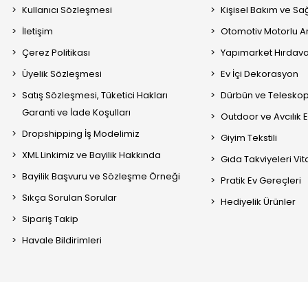
Kullanıcı Sözleşmesi
Kişisel Bakım ve Sağ
İletişim
Otomotiv Motorlu A
Çerez Politikası
Yapımarket Hırdava
Üyelik Sözleşmesi
Ev İçi Dekorasyon
Satış Sözleşmesi, Tüketici Hakları
Dürbün ve Telesko
Garanti ve İade Koşulları
Outdoor ve Avcılık 
Dropshipping İş Modelimiz
Giyim Tekstili
XML Linkimiz ve Bayilik Hakkında
Gıda Takviyeleri Vi
Bayilik Başvuru ve Sözleşme Örneği
Pratik Ev Gereçleri
Sıkça Sorulan Sorular
Hediyelik Ürünler
Sipariş Takip
Havale Bildirimleri