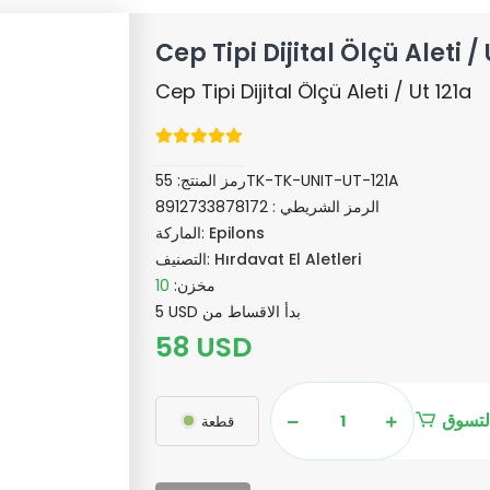
Cep Tipi Dijital Ölçü Aleti / 
Cep Tipi Dijital Ölçü Aleti / Ut 121a
55TK-TK-UNIT-UT-121A
رمز المنتج:
الرمز الشريطي :
8912733878172
Epilons
الماركة:
Hırdavat El Aletleri
التصنيف:
مخزن:
10
5 USD بدأ الاقساط من
58 USD
لتسوق
قطعة