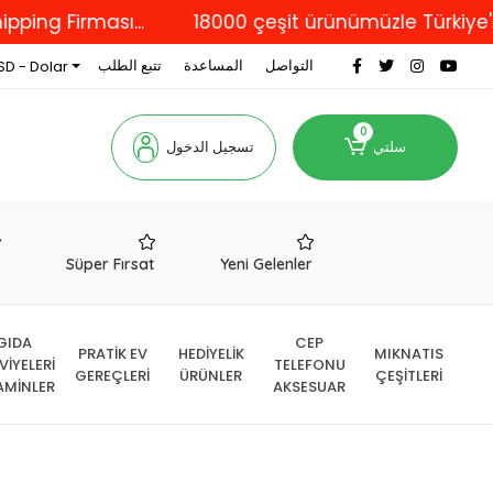
irması...
18000 çeşit ürünümüzle Türkiye'nin dört
التواصل
المساعدة
تتبع الطلب
SD - Dolar
0
سلتي
تسجيل الدخول
r
Süper Fırsat
Yeni Gelenler
GIDA
CEP
PRATİK EV
HEDİYELİK
MIKNATIS
VİYELERİ
TELEFONU
GEREÇLERİ
ÜRÜNLER
ÇEŞİTLERİ
AMİNLER
AKSESUAR