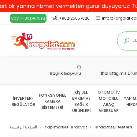
yanına hizmet vermekten gurur duyuyoruz! Türkiye'de 
Bayilik Başvurusu
+902125657020
info@kargolat.c
Bayilik Başvuru
İthal Ettiğimiz Ürü
KİŞİSEL
OTOMOTİV
FONKSİYONEL
İNVERTER-
BAKIM VE
MOTORLU
YAPIM
KAMERA
REGÜLATÖR
SAĞLIK
ARAÇ
HIRD
SİSTEMLERİ
ÜRÜNLERİ
AKSESUAR
Hırdavat El Aletleri
Yapımarket Hırdavat
الصفحة الرئيسية