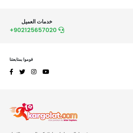
خدمات العميل
+902125657020
قوموا بمتابعتنا