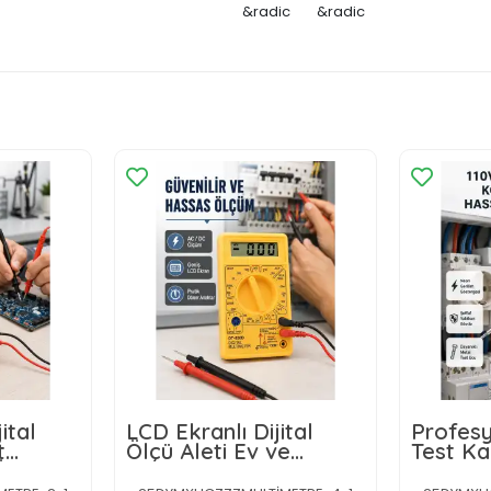
&radic
&radic
ital
LCD Ekranlı Dijital
Profes
t
Ölçü Aleti Ev ve
Test Ka
Ölçümü
Atölye Kullanımı Yeni
Nesil