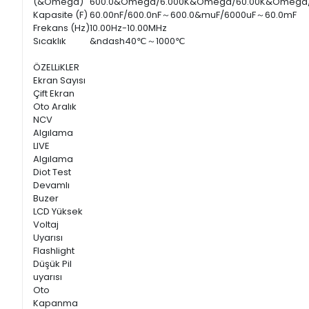
(&Omega)
600.0&Omega/6.000K&Omega/60.00K&Omega
Kapasite (F)
60.00nF/600.0nF～600.0&muF/6000uF～60.0mF
Frekans (Hz)
10.00Hz-10.00MHz
Sıcaklık
&ndash40℃～1000℃
ÖZELLiKLER
Ekran Sayısı
Çift Ekran
Oto Aralık
NCV
Algılama
LIVE
Algılama
Diot Test
Devamlı
Buzer
LCD Yüksek
Voltaj
Uyarısı
Flashlight
Düşük Pil
uyarısı
Oto
Kapanma