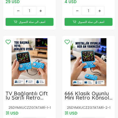
29 USD
4 USD
اضف الى سلة التسوق
اضف الى سلة التسوق
TV Bağlantılı Çift
666 Klasik Oyunlu
lu Şarjlı Retro
Mini Retro Konsol
Gamepad Seti
– Büyük Ekran
Desteği
25DYMXUCZZG7ATARİ-1-1
25DYMXUCZZG7ATARİ-2-1
31 USD
31 USD