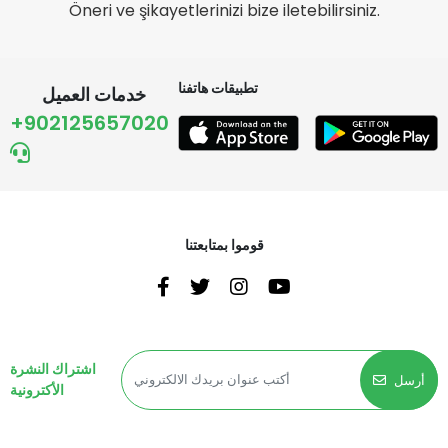
Öneri ve şikayetlerinizi bize iletebilirsiniz.
تطبيقات هاتفنا
خدمات العميل
+902125657020
قوموا بمتابعتنا
اشتراك النشرة
أرسل
الأكترونية