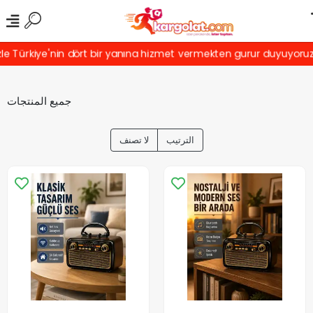
kiye'nin dört bir yanına hizmet vermekten gurur duyuyoruz! Türkiy
جميع المنتجات
الترتيب
لا تصنف