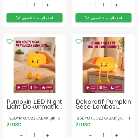
اضف الى سلة التسوق
اضف الى سلة التسوق
Pumpkin LED Night
Dekoratif Pumpkin
Light Dokunmatik
Gece Lambası
Şarjlı Silikon Gece
Şarjlı Dokunmatik
Lambası Yeni Nesil
LED Işık Yeni Nesil
25DYMXUCZZKABAKIŞIK-6
25DYMXUCZZKABAKIŞIK-1-1
21 USD
21 USD