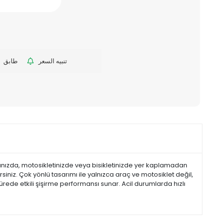
تنبيه السعر
طابق
cınızda, motosikletinizde veya bisikletinizde yer kaplamadan
irsiniz. Çok yönlü tasarımı ile yalnızca araç ve motosiklet değil,
ürede etkili şişirme performansı sunar. Acil durumlarda hızlı