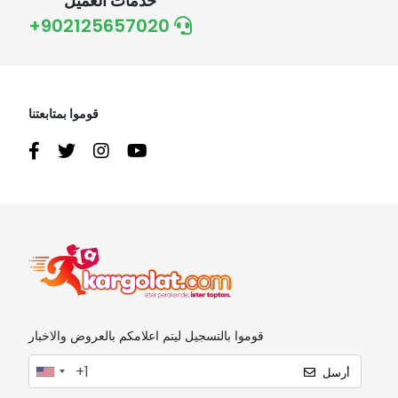
خدمات العميل
+902125657020
قوموا بمتابعتنا
قوموا بالتسجيل ليتم اعلامكم بالعروض والاخبار
أرسل