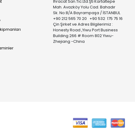
t
İhracat San.Tic.Ltd.Şti Kartaltepe
Mah. Avazköy Yolu Cad. Bahadır
Sk. No:8/A Bayrampaşa / İSTANBUL
+90 212 565 70 20 +90 532 175 75 16
p
Çin Şirket ve Adres Bilgilerimiz :
Ekipmanları
Honesty Road ,Yiwu Port Business
Building 266 # Room 802 Yiwu-
Zhejiang -China
taminler