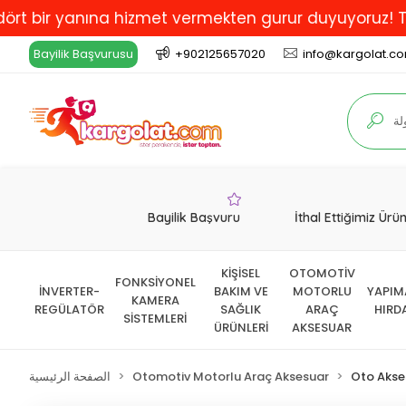
r yanına hizmet vermekten gurur duyuyoruz! Türkiye'de
Bayilik Başvurusu
+902125657020
info@kargolat.c
Bayilik Başvuru
İthal Ettiğimiz Ürü
KİŞİSEL
OTOMOTİV
FONKSİYONEL
İNVERTER-
BAKIM VE
MOTORLU
YAPIM
KAMERA
REGÜLATÖR
SAĞLIK
ARAÇ
HIRD
SİSTEMLERİ
ÜRÜNLERİ
AKSESUAR
Oto Akse
Otomotiv Motorlu Araç Aksesuar
الصفحة الرئيسية