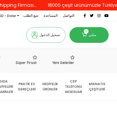
 Firması...
18000 çeşit ürünümüzle Türkiye'nin dö
التواصل
المساعدة
تتبع الطلب
SD - Dolar
0
سلتي
تسجيل الدخول
r
Süper Fırsat
Yeni Gelenler
GIDA
CEP
PRATİK EV
HEDİYELİK
MIKNATIS
VİYELERİ
TELEFONU
GEREÇLERİ
ÜRÜNLER
ÇEŞİTLERİ
AMİNLER
AKSESUAR