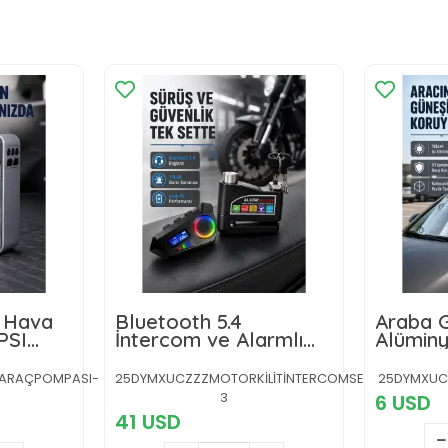
z Hava
Bluetooth 5.4
Araba G
PSI
İntercom ve Alarmlı
Alüminy
ran ve
Disk Kilidi Seti Güçlü
Yüzeyle 
rya
Ses ve Güvenlik
Koruma
ARAÇPOMPASI-
25DYMXUCZZZMOTORKİLİTİNTERCOMSET-
25DYMXUC
3
6 USD
41 USD