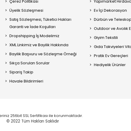
Çerez Politikası
Yapımarket Hırdava
Üyelik Sözleşmesi
Ev İçi Dekorasyon
Satış Sözleşmesi, Tüketici Hakları
Dürbün ve Telesko
Garanti ve İade Koşulları
Outdoor ve Avcılık 
Dropshipping İş Modelimiz
Giyim Tekstili
XML Linkimiz ve Bayilik Hakkında
Gıda Takviyeleri Vi
Bayilik Başvuru ve Sözleşme Örneği
Pratik Ev Gereçleri
Sıkça Sorulan Sorular
Hediyelik Ürünler
Sipariş Takip
Havale Bildirimleri
eriniz 256bit SSL Sertifikası ile korunmaktadır.
© 2022
Tüm Hakları Saklıdır