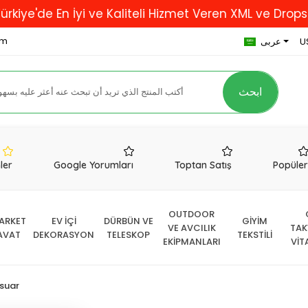
 En İyi ve Kaliteli Hizmet Veren XML ve Dropshipping
om
U
عربى
ابحث
nler
Google Yorumları
Toptan Satış
Popüle
OUTDOOR
ARKET
EV İÇİ
DÜRBÜN VE
GİYİM
VE AVCILIK
TAK
AVAT
DEKORASYON
TELESKOP
TEKSTİLİ
EKİPMANLARI
VİT
suar