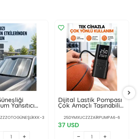
üneşliği
Dijital Lastik Pompası
um Yansıtıcı
Çok Amaçlı Taşınabilir
Etkili Isı
Kompresör
sı
ZZZOTOGÜNEŞLİKKK-3
25DYMXUCZZZAİRPUMPA6-6
37 USD