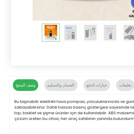
تعليقات
خيارات الدفع
الضمان والتسليم
وصف المنتج
Bu taşınabilir elektrikli hava pompası, yolculuklarınızda ve 
saklayabilirsiniz. Dahili hassas basınç göstergesi sayesinde last
top, bisiklet ve şişme ürünler için de kullanılabilir. ABS malz
çözüm üreten bu cihaz, her araç sahibinin yanında bulundurma