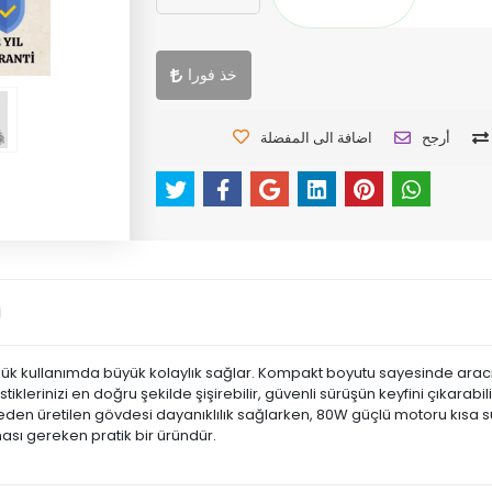
خذ فورا
أرجح
اضافة الى المفضلة
günlük kullanımda büyük kolaylık sağlar. Kompakt boyutu sayesinde ara
iklerinizi en doğru şekilde şişirebilir, güvenli sürüşün keyfini çıkarabil
emeden üretilen gövdesi dayanıklılık sağlarken, 80W güçlü motoru kısa s
sı gereken pratik bir üründür.