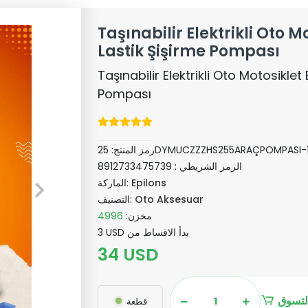
Taşınabilir Elektrikli Oto Mo
Lastik Şişirme Pompası
Taşınabilir Elektrikli Oto Motosiklet 
Pompası
25DYMUCZZZHS255ARAÇPOMPASI-
رمز المنتج:
الرمز الشريطي :
8912733475739
Epilons
الماركة:
Oto Aksesuar
التصنيف:
مخزن:
4996
3 USD بدأ الاقساط من
34 USD
لتسوق
قطعة