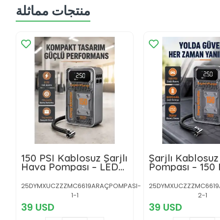
منتجات مماثلة
150 PSI Kablosuz Şarjlı
Şarjlı Kablosu
Hava Pompası – LED
Pompası – 150 
Ekranlı ve Otomatik
Basınç, LED Ek
Kapanma Özellikli
6000mAh Bata
25DYMXUCZZZMC6619ARAÇPOMPASI-
25DYMXUCZZZMC6619
1-1
2-1
39 USD
39 USD