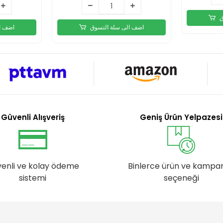
ق
اضف الى سلة التسوق
اضف ا
Güvenli Alışveriş
Geniş Ürün Yelpazesi
enli ve kolay ödeme
Binlerce ürün ve kampa
sistemi
seçeneği