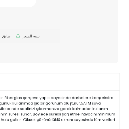
تنبيه السعر
طابق
miştir. Fiberglas çerçeve yapısı sayesinde darbelere karşı ekstra
 günlük kullanımda şık bir görünüm oluşturur.5ATM suya
ivitelerinde saatinizi çıkarmanıza gerek kalmadan kullanım
nım süresi sunar. Böylece sürekli şarj etme ihtiyacını minimum
i hale getirir. Yüksek çözünürlüklü ekranı sayesinde tüm verileri