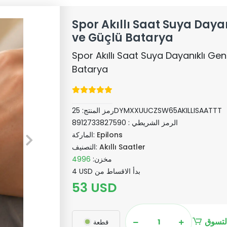
Spor Akıllı Saat Suya Daya
ve Güçlü Batarya
Spor Akıllı Saat Suya Dayanıklı Gen
Batarya
25DYMXXUUCZSW65AKILLISAATTT
رمز المنتج:
الرمز الشريطي :
8912733827590
Epilons
الماركة:
Akıllı Saatler
التصنيف:
مخزن:
4996
4 USD بدأ الاقساط من
53 USD
لتسوق
قطعة