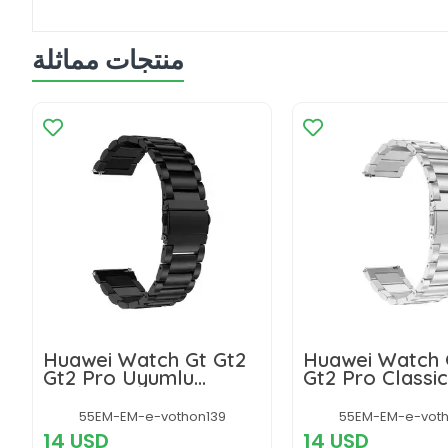
منتجات مماثلة
Huawei Watch Gt Gt2
Huawei Watch 
Gt2 Pro Uyumlu
Gt2 Pro Classic
Classic Çelik Metal
Metal Kordon
Kordon 46mm
55EM-EM-e-vothon139
55EM-EM-e-voth
14 USD
14 USD