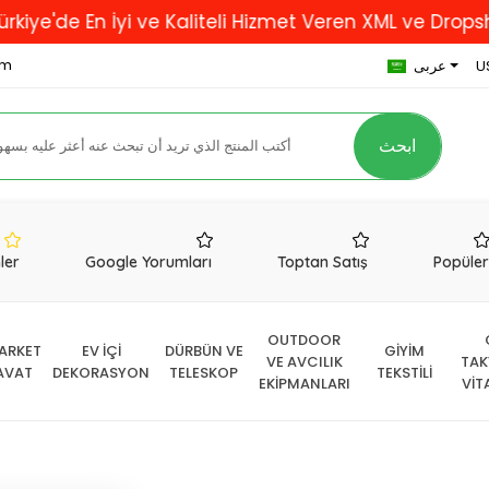
En İyi ve Kaliteli Hizmet Veren XML ve Dropshipping F
om
U
عربى
ابحث
nler
Google Yorumları
Toptan Satış
Popüle
OUTDOOR
ARKET
EV İÇİ
DÜRBÜN VE
GİYİM
VE AVCILIK
TAK
AVAT
DEKORASYON
TELESKOP
TEKSTİLİ
EKİPMANLARI
VİT