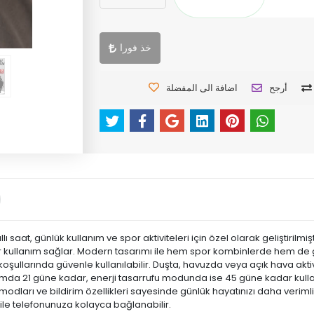
خذ فورا
أرجح
اضافة الى المفضلة
llı saat, günlük kullanım ve spor aktiviteleri için özel olarak geliştiril
 bir kullanım sağlar. Modern tasarımı ile hem spor kombinlerde hem de
koşullarında güvenle kullanılabilir. Duşta, havuzda veya açık hava akt
nımda 21 güne kadar, enerji tasarrufu modunda ise 45 güne kadar kulla
r modları ve bildirim özellikleri sayesinde günlük hayatınızı daha veriml
 ile telefonunuza kolayca bağlanabilir.