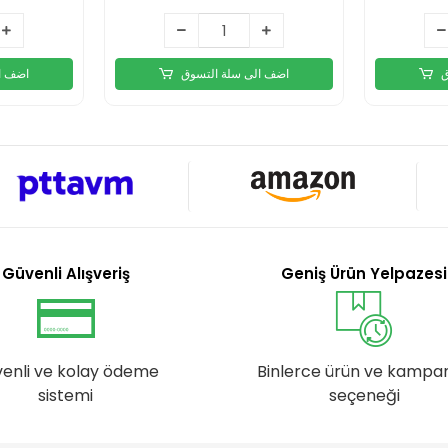
ق
اضف الى سلة التسوق
اضف ا
Güvenli Alışveriş
Geniş Ürün Yelpazesi
enli ve kolay ödeme
Binlerce ürün ve kampa
sistemi
seçeneği