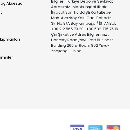
Bilgileri: Türkiye Depo ve Sevkiyat
raç Aksesuar
Adresimiz : Mbois İnşaat İthalat
t
İhracat San.Tic.Ltd.Şti Kartaltepe
Mah. Avazköy Yolu Cad. Bahadır
Sk. No:8/A Bayrampaşa / İSTANBUL
+90 212 565 70 20 +90 532 175 75 16
p
Çin Şirket ve Adres Bilgilerimiz :
Ekipmanları
Honesty Road ,Yiwu Port Business
Building 266 # Room 802 Yiwu-
Zhejiang -China
taminler