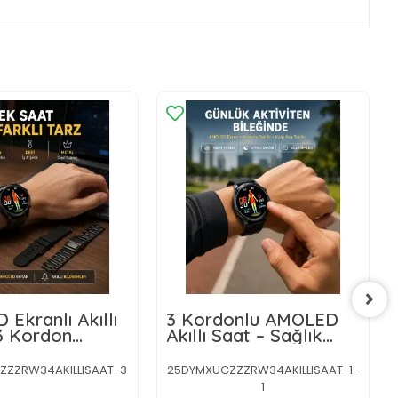
Ekranlı Akıllı
3 Kordonlu AMOLED
3 Kordon
Akıllı Saat – Sağlık
li, Suya
Takipli
lı, Kalp Atış ve
ZZZRW34AKILLISAAT-3
25DYMXUCZZZRW34AKILLISAAT-1-
kip Özellikli
1