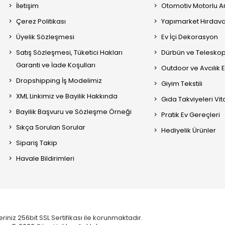
İletişim
Otomotiv Motorlu A
Çerez Politikası
Yapımarket Hırdava
Üyelik Sözleşmesi
Ev İçi Dekorasyon
Satış Sözleşmesi, Tüketici Hakları
Dürbün ve Telesko
Garanti ve İade Koşulları
Outdoor ve Avcılık 
Dropshipping İş Modelimiz
Giyim Tekstili
XML Linkimiz ve Bayilik Hakkında
Gıda Takviyeleri Vi
Bayilik Başvuru ve Sözleşme Örneği
Pratik Ev Gereçleri
Sıkça Sorulan Sorular
Hediyelik Ürünler
Sipariş Takip
Havale Bildirimleri
eriniz 256bit SSL Sertifikası ile korunmaktadır.