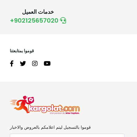
خدمات العميل
+902125657020
قوموا بمتابعتنا
قوموا بالتسجيل ليتم اعلامكم بالعروض والاخبار