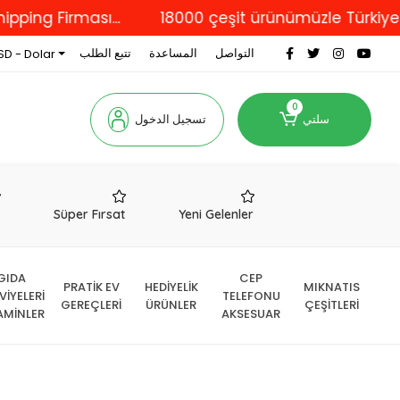
irması...
18000 çeşit ürünümüzle Türkiye'nin dör
التواصل
المساعدة
تتبع الطلب
SD - Dolar
0
سلتي
تسجيل الدخول
r
Süper Fırsat
Yeni Gelenler
GIDA
CEP
PRATİK EV
HEDİYELİK
MIKNATIS
VİYELERİ
TELEFONU
GEREÇLERİ
ÜRÜNLER
ÇEŞİTLERİ
AMİNLER
AKSESUAR