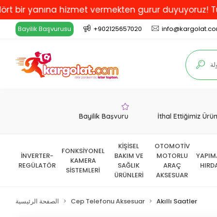
yanına hizmet vermekten gurur duyuyoruz! Türkiye'de 
Bayilik Başvurusu
+902125657020
info@kargolat.c
Bayilik Başvuru
İthal Ettiğimiz Ürü
KİŞİSEL
OTOMOTİV
FONKSİYONEL
İNVERTER-
BAKIM VE
MOTORLU
YAPIM
KAMERA
REGÜLATÖR
SAĞLIK
ARAÇ
HIRD
SİSTEMLERİ
ÜRÜNLERİ
AKSESUAR
Akıllı Saatler
Cep Telefonu Aksesuar
الصفحة الرئيسية