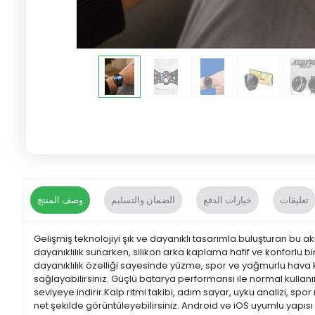
تعليقات
خيارات الدفع
الضمان والتسليم
وصف المنتج
Gelişmiş teknolojiyi şık ve dayanıklı tasarımla buluşturan bu akı
dayanıklılık sunarken, silikon arka kaplama hafif ve konforlu
dayanıklılık özelliği sayesinde yüzme, spor ve yağmurlu hava 
sağlayabilirsiniz. Güçlü batarya performansı ile normal kulla
seviyeye indirir.Kalp ritmi takibi, adım sayar, uyku analizi, spo
net şekilde görüntüleyebilirsiniz. Android ve iOS uyumlu yapısı