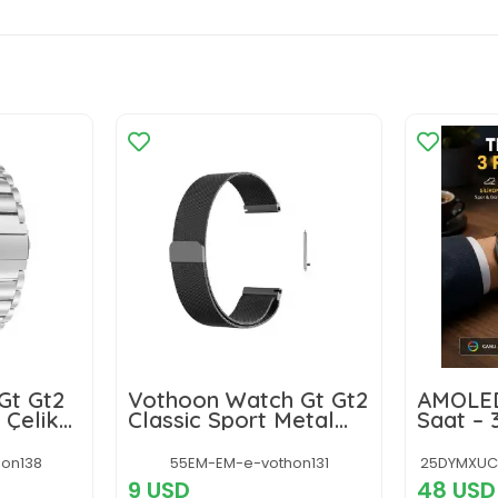
Gt Gt2
Vothoon Watch Gt Gt2
AMOLED 
 Çelik
Classic Sport Metal
Saat – 
 46 Mm
Kordon 46 Mm Siyah
Seçenek
Gt2 Siyah
Dayanık
on138
55EM-EM-e-vothon131
25DYMXUC
Uyku Ta
9 USD
48 USD