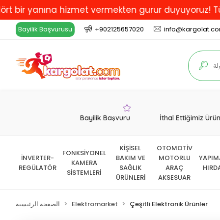
 yanına hizmet vermekten gurur duyuyoruz! Türkiye'de
Bayilik Başvurusu
+902125657020
info@kargolat.c
Bayilik Başvuru
İthal Ettiğimiz Ürü
KİŞİSEL
OTOMOTİV
FONKSİYONEL
İNVERTER-
BAKIM VE
MOTORLU
YAPIM
KAMERA
REGÜLATÖR
SAĞLIK
ARAÇ
HIRD
SİSTEMLERİ
ÜRÜNLERİ
AKSESUAR
Çeşitli Elektronik Ürünler
Elektromarket
الصفحة الرئيسية