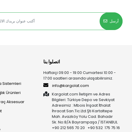
أرسل
اتصلوا بنا
Haftaiçi 09:00 - 19:00 Cumartesi 10:00 -
17:00 saatleri arasında ulaşabilirsiniz.
 Sistemleri
info@kargolat.com
lık Ürünleri
Kargolat.com İletişim ve Adres
Bilgileri: Türkiye Depo ve Sevkiyat
raç Aksesuar
Adresimiz : Mbois İnşaat İthalat
t
İhracat San.Tic.Ltd.Şti Kartaltepe
Mah. Avazköy Yolu Cad. Bahadır
Sk. No:8/A Bayrampaşa / İSTANBUL
+90 212 565 70 20 +90 532 175 75 16
p