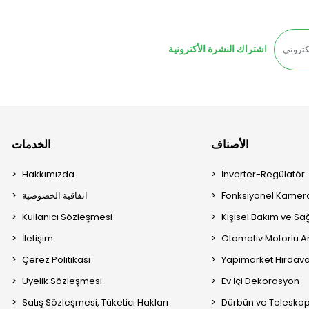
اشتراك النشرة الأكترونية
الأصناف
الخدمات
Hakkımızda
İnverter-Regülatör
Fonksiyonel Kamera
اتفاقية الخصوصية
Kullanıcı Sözleşmesi
Kişisel Bakım ve Sağ
İletişim
Otomotiv Motorlu A
Çerez Politikası
Yapımarket Hırdava
Üyelik Sözleşmesi
Ev İçi Dekorasyon
Satış Sözleşmesi, Tüketici Hakları
Dürbün ve Telesko