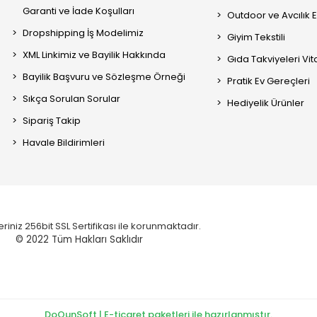
Garanti ve İade Koşulları
Outdoor ve Avcılık 
Dropshipping İş Modelimiz
Giyim Tekstili
XML Linkimiz ve Bayilik Hakkında
Gıda Takviyeleri Vi
Bayilik Başvuru ve Sözleşme Örneği
Pratik Ev Gereçleri
Sıkça Sorulan Sorular
Hediyelik Ürünler
Sipariş Takip
Havale Bildirimleri
eriniz 256bit SSL Sertifikası ile korunmaktadır.
© 2022
Tüm Hakları Saklıdır
DoQunSoft | E-ticaret paketleri ile hazırlanmıştır.