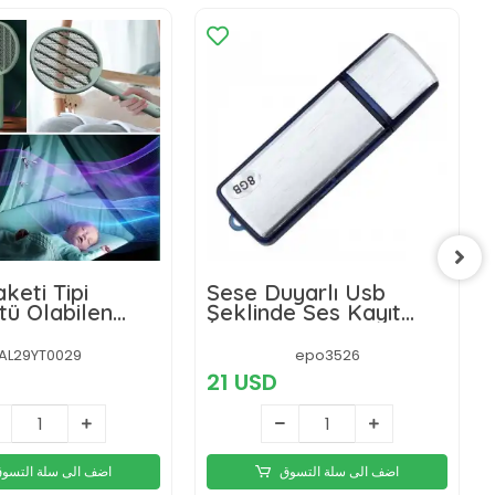
keti Tipi
Sese Duyarlı Usb
ü Olabilen
Şeklinde Ses Kayıt
mbalı Sinek
Cihazı 8 Gb
,öldürücü
AL29YT0029
epo3526
21 USD
اضف الى سلة التسوق
اضف الى سلة التسو