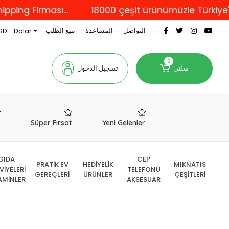
Firması...
18000 çeşit ürünümüzle Türkiye'nin dö
التواصل
المساعدة
تتبع الطلب
SD - Dolar
0
سلتي
تسجيل الدخول
r
Süper Fırsat
Yeni Gelenler
GIDA
CEP
PRATİK EV
HEDİYELİK
MIKNATIS
VİYELERİ
TELEFONU
GEREÇLERİ
ÜRÜNLER
ÇEŞİTLERİ
AMİNLER
AKSESUAR