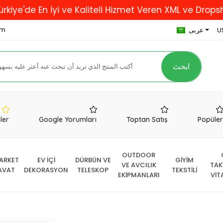
 En İyi ve Kaliteli Hizmet Veren XML ve Dropshipping 
om
U
عربى
ابحث
nler
Google Yorumları
Toptan Satış
Popüle
OUTDOOR
ARKET
EV İÇİ
DÜRBÜN VE
GİYİM
VE AVCILIK
TAK
AVAT
DEKORASYON
TELESKOP
TEKSTİLİ
EKİPMANLARI
VİT