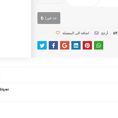
خذ فورا
أرجح
اضافة الى المفضلة
ölçer