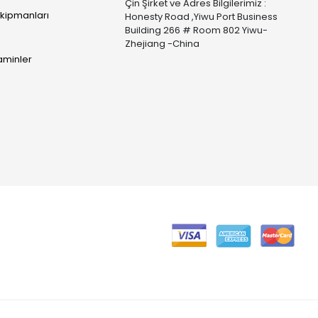
Çin Şirket ve Adres Bilgilerimiz :
Ekipmanları
Honesty Road ,Yiwu Port Business
Building 266 # Room 802 Yiwu-
Zhejiang -China
taminler