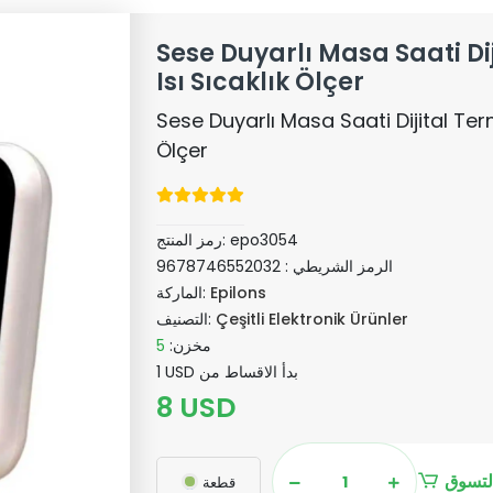
Sese Duyarlı Masa Saati D
Isı Sıcaklık Ölçer
Sese Duyarlı Masa Saati Dijital Ter
Ölçer
epo3054
رمز المنتج:
الرمز الشريطي :
9678746552032
Epilons
الماركة:
Çeşitli Elektronik Ürünler
التصنيف:
مخزن:
5
1 USD بدأ الاقساط من
8 USD
لتسوق
قطعة