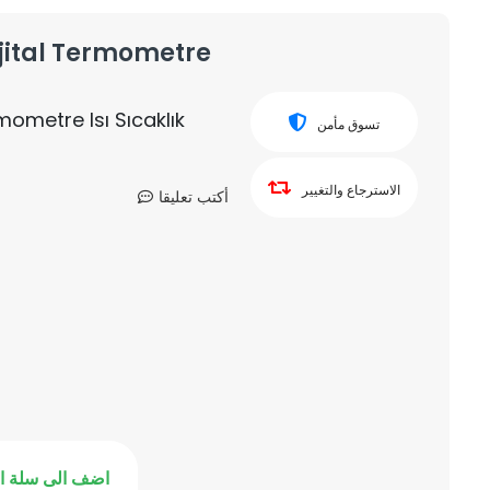
ijital Termometre
mometre Isı Sıcaklık
تسوق مأمن
الاسترجاع والتغيير
أكتب تعليقا
اضف الى سلة ا