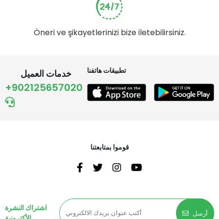
Öneri ve şikayetlerinizi bize iletebilirsiniz.
تطبيقات هاتفنا
خدمات العميل
+902125657020
قوموا بمتابعتنا
اشتراك النشرة
أرسل
الأكترونية