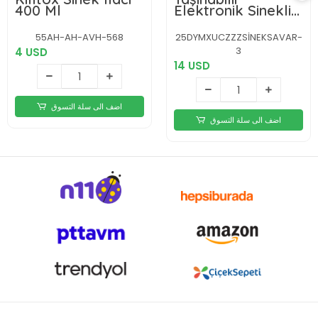
400 Ml
Elektronik Sineklik
– Üç Katmanlı
Güvenli Izgara ve
55AH-AH-AVH-568
25DYMXUCZZZSİNEKSAVAR-
Kimyasız Koruma
3
4 USD
14 USD
اضف الى سلة التسوق
اضف الى سلة التسوق