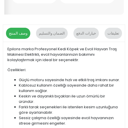
تعليقات
خيارات الدفع
الضمان والتسليم
وصف المنتج
Epilons marka Profesyonel Kedi Köpek ve Evcil Hayvan Traş
Makinesi Elektrikli, evcil hayvanlarınızın bakımını
kolaylaştırmak için ideal bir seçenektir.
Özellikleri:
Güçlü motoru sayesinde hızlı ve etkili traş imkanı sunar.
Kablosuz kullanım özelliği sayesinde daha rahat bir
kullanım sağlar.
Keskin ve dayanıklı bıçakları ile uzun ömürlü bir
üründür.
Farklı tarak seçenekleri ile istenilen kesim uzunluğuna
göre ayarlanabilir.
Sessiz çalışma özelliği sayesinde evcil hayvanınızın
strese girmesini engeller.