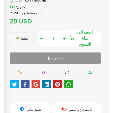
Evcil Hayvan
التصنيف:
مخزن:
130
2 USD بدأ الاقساط من
20 USD
اضف الى
سلة
قطعة
التسوق
خذ فورا
الاسترجاع والتغيير
تسوق مأمن