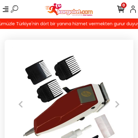
0
üzle Türkiye'nin dört bir yanına hizmet vermekten gurur duyuyoruz