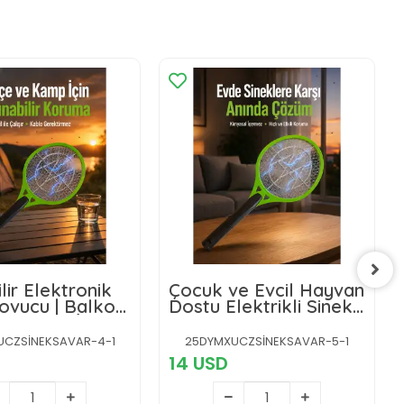
lir Elektronik
Çocuk ve Evcil Hayvan
ovucu | Balkon,
Dostu Elektrikli Sinek
ve Kamp İçin
Raketi | Güvenli
ni Nesil
Kullanım Yeni Nesil
UCZSİNEKSAVAR-4-1
25DYMXUCZSİNEKSAVAR-5-1
14 USD