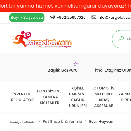
 yanına hizmet vermekten gurur duyuyoruz! Türkiye'de 
Bayilik Başvurusu
+902125657020
info@kargolat.c
Bayilik Başvuru
İthal Ettiğimiz Ürü
KİŞİSEL
OTOMOTİV
FONKSİYONEL
İNVERTER-
BAKIM VE
MOTORLU
YAPIM
KAMERA
REGÜLATÖR
SAĞLIK
ARAÇ
HIRD
SİSTEMLERİ
ÜRÜNLERİ
AKSESUAR
Evcil Hayvan
Pet Shop Ürünlerimiz
الصفحة الرئيسية