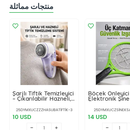
منتجات مماثلة
Şarjlı Tiftik Temizleyici
Böcek Önleyici
– Çıkarılabilir Hazneli,
Elektronik Sin
Anti-Statik Fırçalı, USB
Öldürücü | Üç 
Şarjlı
Güvenlik Izgara
25DYMXUCZZZHASUBATİFTİK-3
25DYMXUCZSİNEKSA
Nesil
10 USD
14 USD