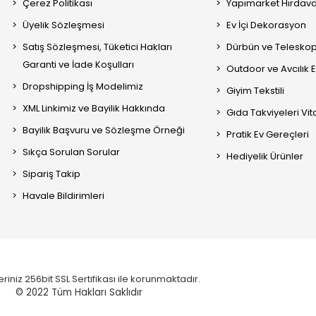
Çerez Politikası
Yapımarket Hırdava
Üyelik Sözleşmesi
Ev İçi Dekorasyon
Satış Sözleşmesi, Tüketici Hakları
Dürbün ve Telesko
Garanti ve İade Koşulları
Outdoor ve Avcılık 
Dropshipping İş Modelimiz
Giyim Tekstili
XML Linkimiz ve Bayilik Hakkında
Gıda Takviyeleri Vi
Bayilik Başvuru ve Sözleşme Örneği
Pratik Ev Gereçleri
Sıkça Sorulan Sorular
Hediyelik Ürünler
Sipariş Takip
Havale Bildirimleri
eriniz 256bit SSL Sertifikası ile korunmaktadır.
© 2022
Tüm Hakları Saklıdır