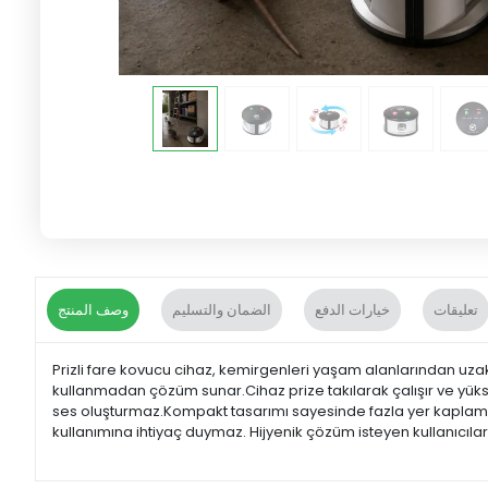
تعليقات
خيارات الدفع
الضمان والتسليم
وصف المنتج
Prizli fare kovucu cihaz, kemirgenleri yaşam alanlarından uzakl
kullanmadan çözüm sunar.Cihaz prize takılarak çalışır ve yüksek
ses oluşturmaz.Kompakt tasarımı sayesinde fazla yer kaplamaz. 
kullanımına ihtiyaç duymaz. Hijyenik çözüm isteyen kullanıcılar 