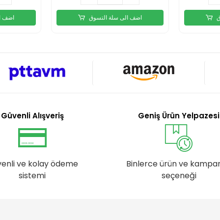
ق
اضف الى سلة التسوق
اضف ا
Güvenli Alışveriş
Geniş Ürün Yelpazesi
enli ve kolay ödeme
Binlerce ürün ve kampa
sistemi
seçeneği