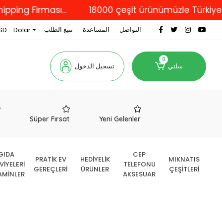
irması...
18000 çeşit ürünümüzle Türkiye'nin dör
التواصل
المساعدة
تتبع الطلب
SD - Dolar
0
سلتي
تسجيل الدخول
r
Süper Fırsat
Yeni Gelenler
GIDA
CEP
PRATİK EV
HEDİYELİK
MIKNATIS
VİYELERİ
TELEFONU
GEREÇLERİ
ÜRÜNLER
ÇEŞİTLERİ
AMİNLER
AKSESUAR