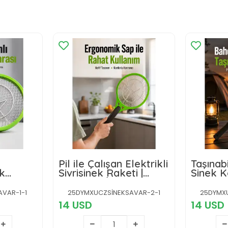
Pil ile Çalışan Elektrikli
Taşınabi
ek
Sivrisinek Raketi |
Sinek K
Katmanlı
Kimyasal İçermeyen
Bahçe 
sı Yeni
Hijyenik Çözüm Yeni
İdeal Ye
VAR-1-1
25DYMXUCZSİNEKSAVAR-2-1
25DYMX
Nesil
14 USD
14 USD