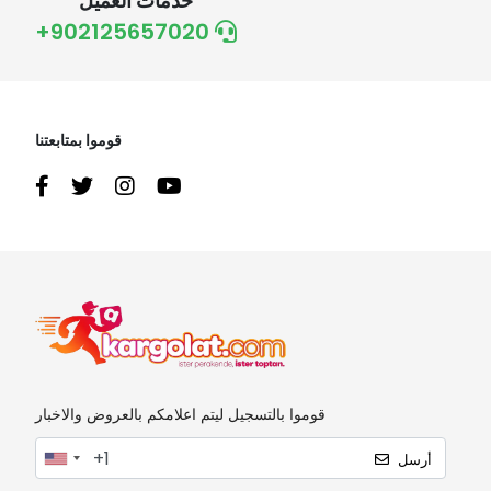
خدمات العميل
+902125657020
قوموا بمتابعتنا
قوموا بالتسجيل ليتم اعلامكم بالعروض والاخبار
أرسل