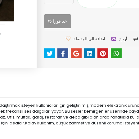
خذ فورا
أرجح
اضافة الى المفضلة
aştırmak isteyen kullanıcılar için geliştirilmiş modern elektronik üründ
 frekanslı ses dalgaları yayar. Bu sesler kemirgenler üzerinde caydırı
Ofis, mutfak, garaj, restoran ve depo gibi alanlarda rahatlıkla kulla
için idealdir.Kolay kullanım, düşük zahmet ve düzenli koruma isteyenler