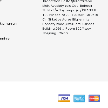
t
İhracat San.Tic.Ltd.Şti Kartaltepe
Mah. Avazköy Yolu Cad. Bahadır
Sk. No:8/A Bayrampaşa / İSTANBUL
+90 212 565 70 20 +90 532 175 75 16
p
Çin Şirket ve Adres Bilgilerimiz :
Ekipmanları
Honesty Road ,Yiwu Port Business
Building 266 # Room 802 Yiwu-
Zhejiang -China
taminler