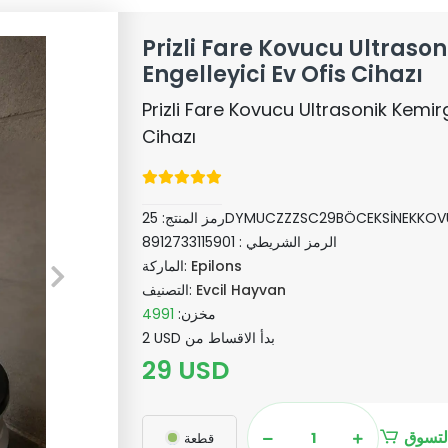
Prizli Fare Kovucu Ultraso
Engelleyici Ev Ofis Cihazı
Prizli Fare Kovucu Ultrasonik Kemir
Cihazı
25DYMUCZZZSC29BÖCEKSİNEKKO
رمز المنتج:
الرمز الشريطي :
8912733115901
Epilons
الماركة:
Evcil Hayvan
التصنيف:
مخزن:
4991
2 USD بدأ الاقساط من
29 USD
لتسوق
قطعة