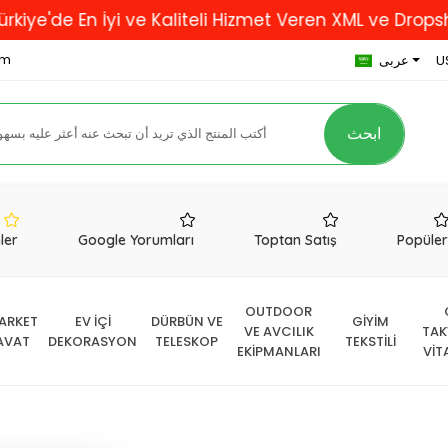
En İyi ve Kaliteli Hizmet Veren XML ve Dropshipping F
om
U
عربى
ابحث
nler
Google Yorumları
Toptan Satış
Popüle
OUTDOOR
ARKET
EV İÇİ
DÜRBÜN VE
GİYİM
VE AVCILIK
TAK
AVAT
DEKORASYON
TELESKOP
TEKSTİLİ
EKİPMANLARI
VİT