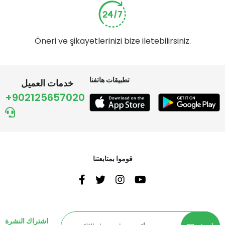
Öneri ve şikayetlerinizi bize iletebilirsiniz.
تطبيقات هاتفنا
خدمات العميل
+902125657020
قوموا بمتابعتنا
اشتراك النشرة