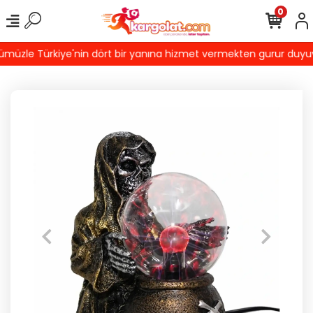
0
üzle Türkiye'nin dört bir yanına hizmet vermekten gurur duyuyoru