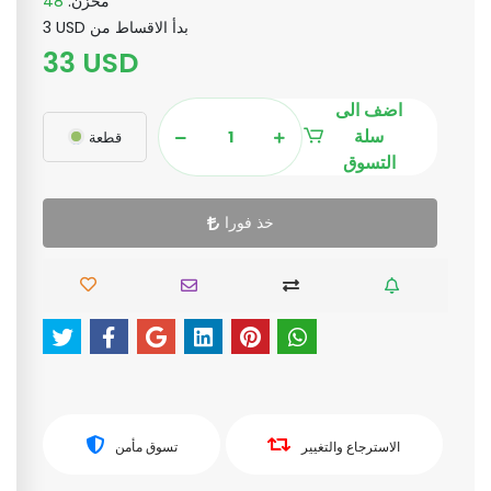
مخزن:
48
3 USD بدأ الاقساط من
33 USD
اضف الى
سلة
قطعة
التسوق
خذ فورا
الاسترجاع والتغيير
تسوق مأمن