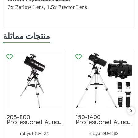
3x Barlow Lens, 1.5x Erector Lens
منتجات مماثلة
203-800
150-1400
Profesyonel Aynalı
Profesyonel Aynalı
Model Teleskop
Teleskop
mbyuTDU-1124
mbyuTDU-1093