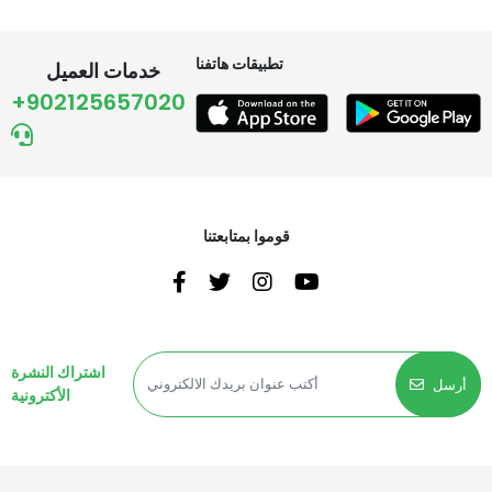
تطبيقات هاتفنا
خدمات العميل
+902125657020
قوموا بمتابعتنا
اشتراك النشرة
أرسل
الأكترونية