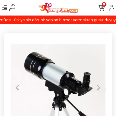
0
zle Türkiye'nin dört bir yanına hizmet vermekten gurur duyuyoruz