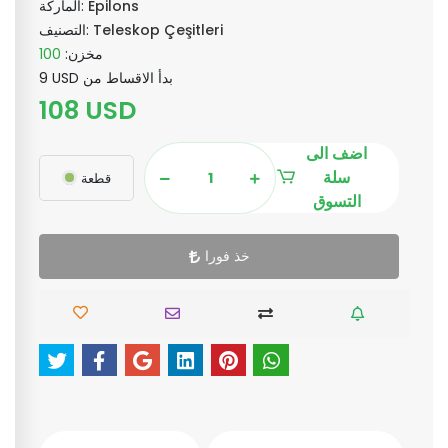
Epilons
الماركة:
Teleskop Çeşitleri
التصنيف:
مخزن:
100
9 USD بدأ الاقساط من
108 USD
اضف الى
سلة
قطعة
التسوق
خذ فورا