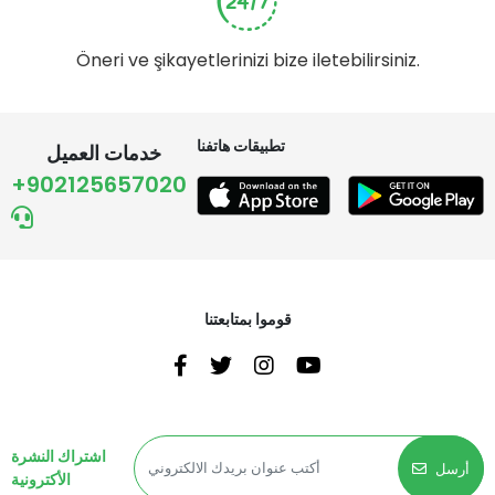
Öneri ve şikayetlerinizi bize iletebilirsiniz.
تطبيقات هاتفنا
خدمات العميل
+902125657020
قوموا بمتابعتنا
اشتراك النشرة
أرسل
الأكترونية