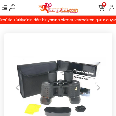
0
üzle Türkiye'nin dört bir yanına hizmet vermekten gurur duyuyoruz