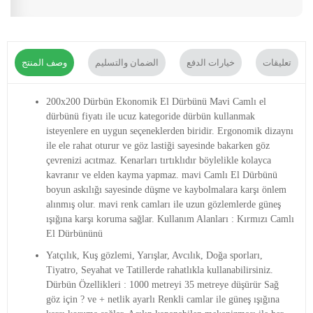
تعليقات
خيارات الدفع
الضمان والتسليم
وصف المنتج
200x200 Dürbün Ekonomik El Dürbünü Mavi Camlı el
dürbünü fiyatı ile ucuz kategoride dürbün kullanmak
isteyenlere en uygun seçeneklerden biridir. Ergonomik dizaynı
ile ele rahat oturur ve göz lastiği sayesinde bakarken göz
çevrenizi acıtmaz. Kenarları tırtıklıdır böylelikle kolayca
kavranır ve elden kayma yapmaz. mavi Camlı El Dürbünü
boyun askılığı sayesinde düşme ve kaybolmalara karşı önlem
alınmış olur. mavi renk camları ile uzun gözlemlerde güneş
ışığına karşı koruma sağlar. Kullanım Alanları : Kırmızı Camlı
El Dürbününü
Yatçılık, Kuş gözlemi, Yarışlar, Avcılık, Doğa sporları,
Tiyatro, Seyahat ve Tatillerde rahatlıkla kullanabilirsiniz.
Dürbün Özellikleri : 1000 metreyi 35 metreye düşürür Sağ
göz için ? ve + netlik ayarlı Renkli camlar ile güneş ışığına