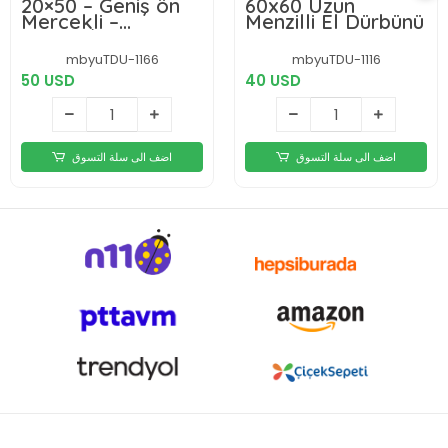
20×50 – Geniş ön
60x60 Uzun
Mercekli –
Menzilli El Dürbünü
1000m/56m El
Dürbünü – Çöl
mbyuTDU-1166
mbyuTDU-1116
Rengi
50 USD
40 USD
اضف الى سلة التسوق
اضف الى سلة التسوق