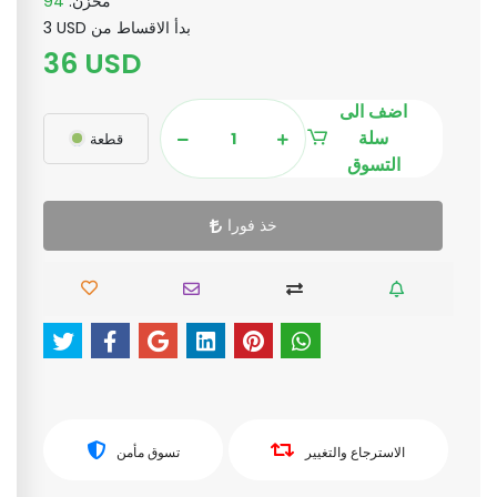
مخزن:
94
3 USD بدأ الاقساط من
36 USD
اضف الى
سلة
قطعة
التسوق
خذ فورا
الاسترجاع والتغيير
تسوق مأمن