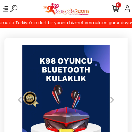
0
üzle Türkiye'nin dört bir yanına hizmet vermekten gurur duyuyoruz