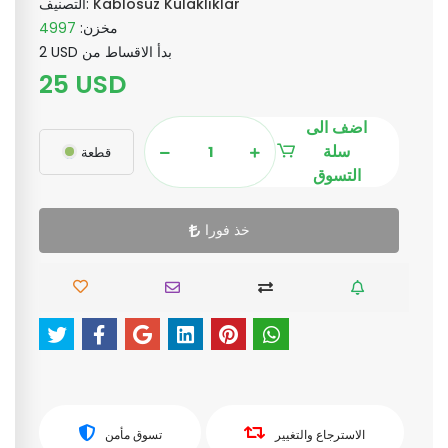
Kablosuz Kulaklıklar
التصنيف:
مخزن:
4997
2 USD بدأ الاقساط من
25 USD
اضف الى
سلة
قطعة
التسوق
خذ فورا
الاسترجاع والتغيير
تسوق مأمن