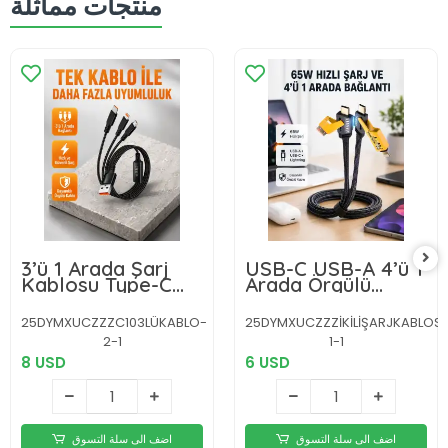
منتجات مماثلة
3’ü 1 Arada Şarj
USB-C USB-A 4’ü 1
Kablosu Type-C
Arada Örgülü
iOS Android
Kablo 65W Hızlı
Uyumlu Hızlı ve
Şarj Metal Uç
25DYMXUCZZZC103LÜKABLO-
25DYMXUCZZZİKİLİŞARJKABLOS
Güvenli Şarj
Dayanıklı
2-1
1-1
8 USD
6 USD
اضف الى سلة التسوق
اضف الى سلة التسوق