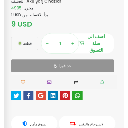
Akü Şarj Cihazları
التصنيف:
مخزن:
4995
1 USD بدأ الاقساط من
9 USD
اضف الى
سلة
قطعة
التسوق
خذ فورا
الاسترجاع والتغيير
تسوق مأمن