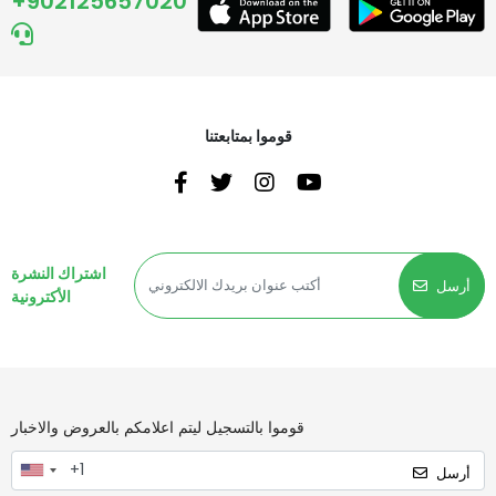
+902125657020
قوموا بمتابعتنا
اشتراك النشرة
أرسل
الأكترونية
قوموا بالتسجيل ليتم اعلامكم بالعروض والاخبار
أرسل