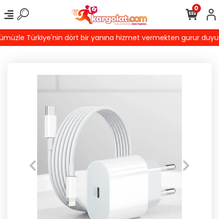
0
müzle Türkiye'nin dört bir yanına hizmet vermekten gurur duyuyoru