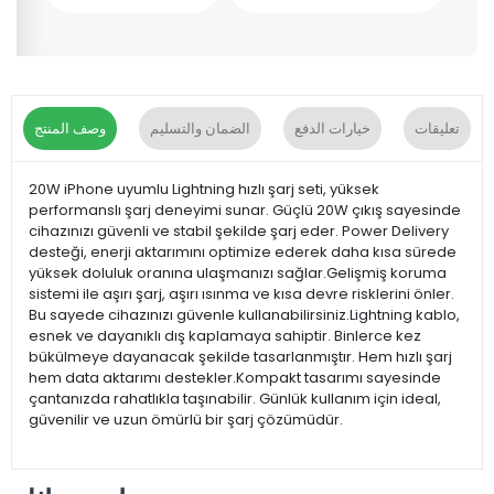
تعليقات
خيارات الدفع
الضمان والتسليم
وصف المنتج
20W iPhone uyumlu Lightning hızlı şarj seti, yüksek
performanslı şarj deneyimi sunar. Güçlü 20W çıkış sayesinde
cihazınızı güvenli ve stabil şekilde şarj eder. Power Delivery
desteği, enerji aktarımını optimize ederek daha kısa sürede
yüksek doluluk oranına ulaşmanızı sağlar.Gelişmiş koruma
sistemi ile aşırı şarj, aşırı ısınma ve kısa devre risklerini önler.
Bu sayede cihazınızı güvenle kullanabilirsiniz.Lightning kablo,
esnek ve dayanıklı dış kaplamaya sahiptir. Binlerce kez
bükülmeye dayanacak şekilde tasarlanmıştır. Hem hızlı şarj
hem data aktarımı destekler.Kompakt tasarımı sayesinde
çantanızda rahatlıkla taşınabilir. Günlük kullanım için ideal,
güvenilir ve uzun ömürlü bir şarj çözümüdür.