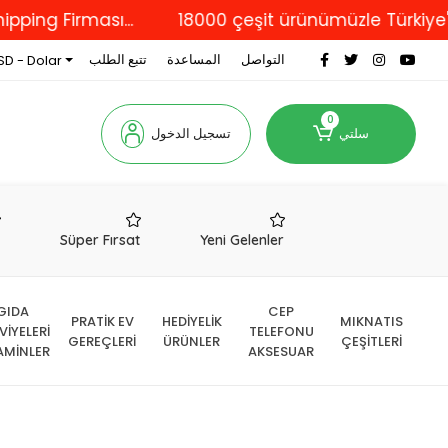
irması...
18000 çeşit ürünümüzle Türkiye'nin dört
التواصل
المساعدة
تتبع الطلب
SD - Dolar
0
سلتي
تسجيل الدخول
r
Süper Fırsat
Yeni Gelenler
GIDA
CEP
PRATİK EV
HEDİYELİK
MIKNATIS
VİYELERİ
TELEFONU
GEREÇLERİ
ÜRÜNLER
ÇEŞİTLERİ
AMİNLER
AKSESUAR