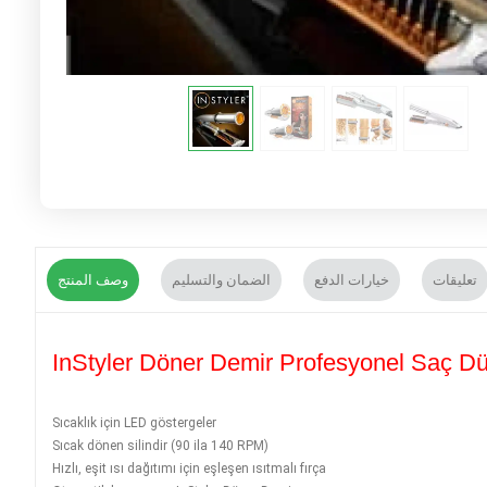
تعليقات
خيارات الدفع
الضمان والتسليم
وصف المنتج
InStyler Döner Demir Profesyonel Saç Düz
Sıcaklık için LED göstergeler
Sıcak dönen silindir (90 ila 140 RPM)
Hızlı, eşit ısı dağıtımı için eşleşen ısıtmalı fırça