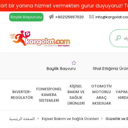
yanına hizmet vermekten gurur duyuyoruz! Türkiye'de E
Bayilik Başvurusu
+902125657020
info@kargolat.c
Bayilik Başvuru
İthal Ettiğimiz Ürü
KİŞİSEL
OTOMOTİV
FONKSİYONEL
İNVERTER-
BAKIM VE
MOTORLU
YAPIM
KAMERA
REGÜLATÖR
SAĞLIK
ARAÇ
HIRD
SİSTEMLERİ
ÜRÜNLERİ
AKSESUAR
Güzellik ve 
Kişisel Bakım ve Sağlık Ürünleri
الصفحة الرئيسية