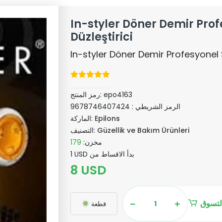
In-styler Döner Demir Pro
Düzleştirici
In-styler Döner Demir Profesyonel S
epo4163
رمز المنتج:
الرمز الشريطي :
9678746407424
Epilons
الماركة:
Güzellik ve Bakım Ürünleri
التصنيف:
مخزن:
179
1 USD بدأ الاقساط من
8 USD
لتسوق
قطعة