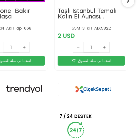
onel Bakır
Taşlı İstanbul Temalı
Maşa
Kalın El Aynası
Alk5822
KN-AKH-dp-668
55MT3-KH-ALK5822
2 USD
اضف الى سلة التسوق
اضف الى سلة التسو
7 / 24 DESTEK