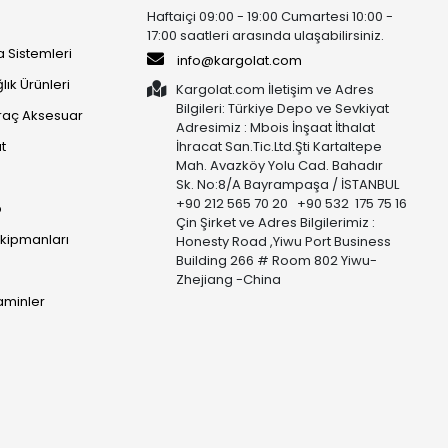
Haftaiçi 09:00 - 19:00 Cumartesi 10:00 -
17:00 saatleri arasında ulaşabilirsiniz.
 Sistemleri
info@kargolat.com
lık Ürünleri
Kargolat.com İletişim ve Adres
Bilgileri: Türkiye Depo ve Sevkiyat
raç Aksesuar
Adresimiz : Mbois İnşaat İthalat
t
İhracat San.Tic.Ltd.Şti Kartaltepe
Mah. Avazköy Yolu Cad. Bahadır
Sk. No:8/A Bayrampaşa / İSTANBUL
+90 212 565 70 20 +90 532 175 75 16
p
Çin Şirket ve Adres Bilgilerimiz :
Ekipmanları
Honesty Road ,Yiwu Port Business
Building 266 # Room 802 Yiwu-
Zhejiang -China
taminler