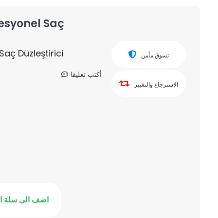
fesyonel Saç
aç Düzleştirici
تسوق مأمن
أكتب تعليقا
الاسترجاع والتغيير
اضف الى سلة ا