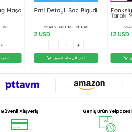
Wag Maşa
Pati Detaylı Saç Bigudi
Fonksiy
Tarak 
-363
55AKN-AKH-MJGN-849
55A
2 USD
12 USD
ق
اضف الى سلة التسوق
اضف ا
Güvenli Alışveriş
Geniş Ürün Yelpazesi