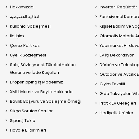
Hakkımızda
İnverter-Regülatör
Fonksiyonel Kamera
اتفاقية الخصوصية
Kullanıcı Sözleşmesi
Kişisel Bakım ve Sağ
İletişim
Otomotiv Motorlu A
Çerez Politikası
Yapımarket Hırdava
Üyelik Sözleşmesi
Ev İçi Dekorasyon
Satış Sözleşmesi, Tüketici Hakları
Dürbün ve Telesko
Garanti ve İade Koşulları
Outdoor ve Avcılık 
Dropshipping İş Modelimiz
Giyim Tekstili
XML Linkimiz ve Bayilik Hakkında
Gıda Takviyeleri Vi
Bayilik Başvuru ve Sözleşme Örneği
Pratik Ev Gereçleri
Sıkça Sorulan Sorular
Hediyelik Ürünler
Sipariş Takip
Havale Bildirimleri