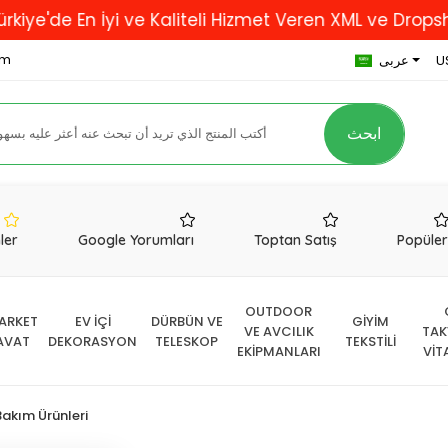
n İyi ve Kaliteli Hizmet Veren XML ve Dropshipping F
om
U
عربى
ابحث
nler
Google Yorumları
Toptan Satış
Popüle
OUTDOOR
ARKET
EV İÇİ
DÜRBÜN VE
GİYİM
VE AVCILIK
TAK
AVAT
DEKORASYON
TELESKOP
TEKSTİLİ
EKİPMANLARI
VİT
Bakım Ürünleri