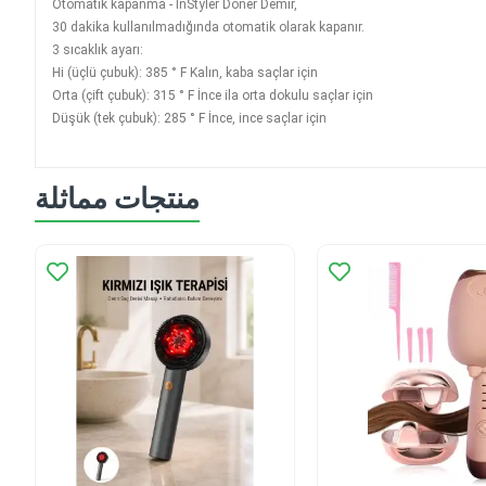
Otomatik kapanma - InStyler Döner Demir,
30 dakika kullanılmadığında otomatik olarak kapanır.
3 sıcaklık ayarı:
Hi (üçlü çubuk): 385 ° F Kalın, kaba saçlar için
Orta (çift çubuk): 315 ° F İnce ila orta dokulu saçlar için
Düşük (tek çubuk): 285 ° F İnce, ince saçlar için
منتجات مماثلة