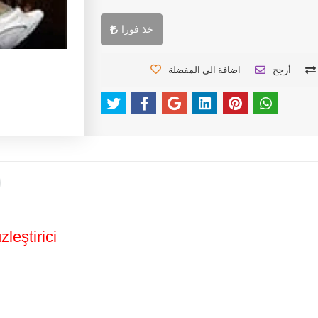
خذ فورا
أرجح
اضافة الى المفضلة
leştirici