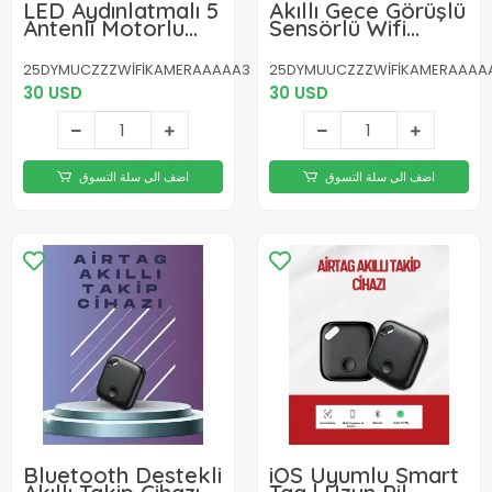
LED Aydınlatmalı 5
Akıllı Gece Görüşlü
Antenli Motorlu
Sensörlü Wifi
1080P Wifi Kamera
Kamera
Sensörlü
Telefondan Takip
25DYMUCZZZWİFİKAMERAAAAA3
25DYMUUCZZZWİFİKAMERAAAA
Edilebilir
30 USD
30 USD
اضف الى سلة التسوق
اضف الى سلة التسوق
Bluetooth Destekli
iOS Uyumlu Smart