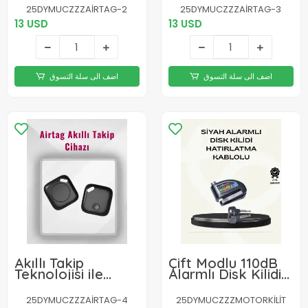
Tag | Bluetooth
25DYMUCZZZAİRTAG-2
25DYMUCZZZAİRTAG-3
Bağlantısı ve
13 USD
13 USD
Uzaktan Erişim
Özelliğiyle Üstün
Performans
اضف الى سلة التسوق
اضف الى سلة التسوق
Akıllı Takip
Çift Modlu 110dB
Teknolojisi ile
Alarmlı Disk Kilidi
Eşyalarınızı
Suya Dayanıklı
Korumaya Alın |
25DYMUCZZZAİRTAG-4
25DYMUCZZZMOTORKİLİT
Bul Uygulaması