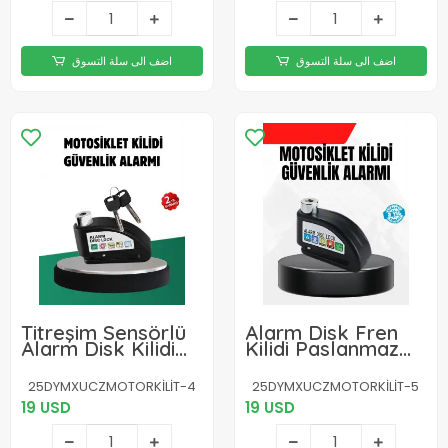
اضف الى سلة التسوق
اضف الى سلة التسوق
Titreşim Sensörlü
Alarm Disk Fren
Alarm Disk Kilidi
Kilidi Paslanmaz
Motosiklet
Çelik Motosiklet
Scooter Bisiklet
Scooter Bisiklet
25DYMXUCZMOTORKİLİT-4
25DYMXUCZMOTORKİLİT-5
19 USD
19 USD