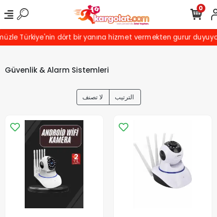
0
le Türkiye'nin dört bir yanına hizmet vermekten gurur duyuyoruz! 
Güvenlik & Alarm Sistemleri
الترتيب
لا تصنف