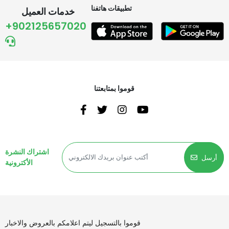
تطبيقات هاتفنا
خدمات العميل
+902125657020
قوموا بمتابعتنا
اشتراك النشرة
أرسل
الأكترونية
قوموا بالتسجيل ليتم اعلامكم بالعروض والاخبار