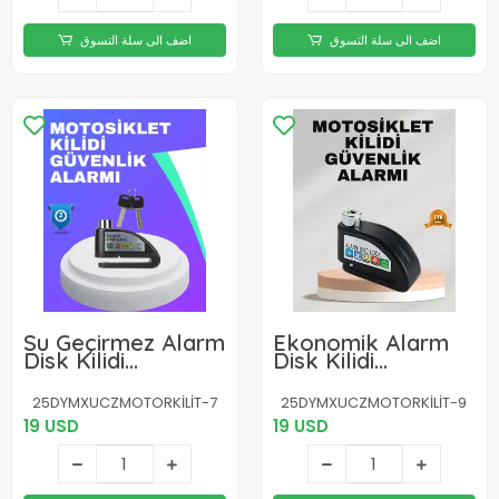
اضف الى سلة التسوق
اضف الى سلة التسوق
Su Geçirmez Alarm
Ekonomik Alarm
Disk Kilidi
Disk Kilidi
Motosiklet
Motosiklet
Scooter Bisiklet
Scooter Bisiklet
25DYMXUCZMOTORKİLİT-7
25DYMXUCZMOTORKİLİT-9
Güvenlik
Güvenlik
19 USD
19 USD