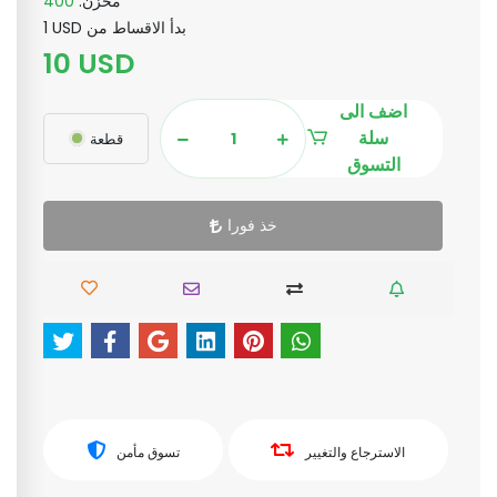
مخزن:
400
1 USD بدأ الاقساط من
10 USD
اضف الى
سلة
قطعة
التسوق
خذ فورا
الاسترجاع والتغيير
تسوق مأمن