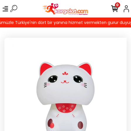
0
üzle Türkiye'nin dört bir yanına hizmet vermekten gurur duyuyoru