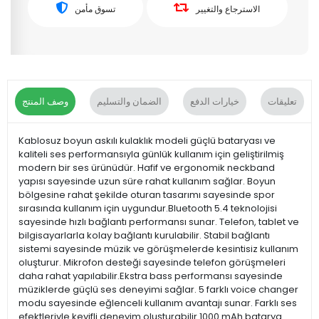
الاسترجاع والتغيير
تسوق مأمن
تعليقات
خيارات الدفع
الضمان والتسليم
وصف المنتج
Kablosuz boyun askılı kulaklık modeli güçlü bataryası ve
kaliteli ses performansıyla günlük kullanım için geliştirilmiş
modern bir ses ürünüdür. Hafif ve ergonomik neckband
yapısı sayesinde uzun süre rahat kullanım sağlar. Boyun
bölgesine rahat şekilde oturan tasarımı sayesinde spor
sırasında kullanım için uygundur.Bluetooth 5.4 teknolojisi
sayesinde hızlı bağlantı performansı sunar. Telefon, tablet ve
bilgisayarlarla kolay bağlantı kurulabilir. Stabil bağlantı
sistemi sayesinde müzik ve görüşmelerde kesintisiz kullanım
oluşturur. Mikrofon desteği sayesinde telefon görüşmeleri
daha rahat yapılabilir.Ekstra bass performansı sayesinde
müziklerde güçlü ses deneyimi sağlar. 5 farklı voice changer
modu sayesinde eğlenceli kullanım avantajı sunar. Farklı ses
efektleriyle keyifli deneyim oluşturabilir.1000 mAh batarya