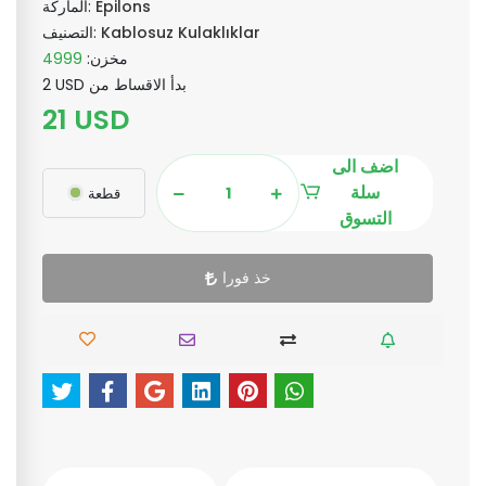
Epilons
الماركة:
Kablosuz Kulaklıklar
التصنيف:
مخزن:
4999
2 USD بدأ الاقساط من
21 USD
اضف الى
سلة
قطعة
التسوق
خذ فورا