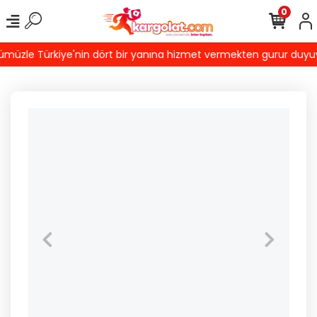
0
üzle Türkiye'nin dört bir yanına hizmet vermekten gurur duyuyoru