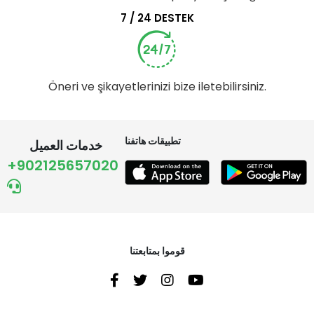
7 / 24 DESTEK
Öneri ve şikayetlerinizi bize iletebilirsiniz.
تطبيقات هاتفنا
خدمات العميل
+902125657020
قوموا بمتابعتنا